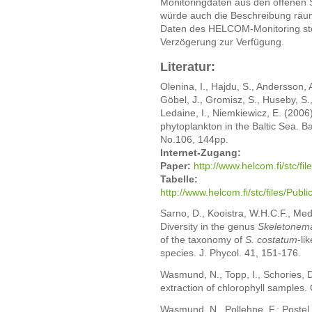
Monitoringdaten aus den offenen
würde auch die Beschreibung räum
Daten des HELCOM-Monitoring stehe
Verzögerung zur Verfügung.
Literatur:
Olenina, I., Hajdu, S., Andersson,
Göbel, J., Gromisz, S., Huseby, S.
Ledaine, I., Niemkiewicz, E. (2006
phytoplankton in the Baltic Sea. 
No.106, 144pp.
Internet-Zugang:
Paper:
http://www.helcom.fi/stc/f
Tabelle:
http://www.helcom.fi/stc/files/P
Sarno, D., Kooistra, W.H.C.F., Medl
Diversity in the genus
Skeletonem
of the taxonomy of
S. costatum
-li
species. J. Phycol. 41, 151-176.
Wasmund, N., Topp, I., Schories, 
extraction of chlorophyll samples
Wasmund, N., Pollehne, F.; Postel, 