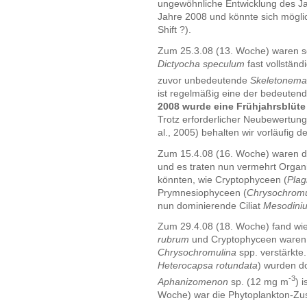
ungewöhnliche Entwicklung des Ja
Jahre 2008 und könnte sich mögli
Shift ?).
Zum 25.3.08 (13. Woche) waren 
Dictyocha speculum
fast vollständ
zuvor unbedeutende
Skeletonema
ist regelmäßig eine der bedeutend
2008 wurde eine Frühjahrsblüte
Trotz erforderlicher Neubewertun
al., 2005) behalten wir vorläufig
Zum 15.4.08 (16. Woche) waren di
und es traten nun vermehrt Organ
könnten, wie Cryptophyceen (
Plag
Prymnesiophyceen (
Chrysochromu
nun dominierende Ciliat
Mesodini
Zum 29.4.08 (18. Woche) fand wie
rubrum
und Cryptophyceen waren 
Chrysochromulina
spp. verstärkte.
Heterocapsa rotundata
) wurden d
-3
Aphanizomenon
sp. (12 mg m
) 
Woche) war die Phytoplankton-Z