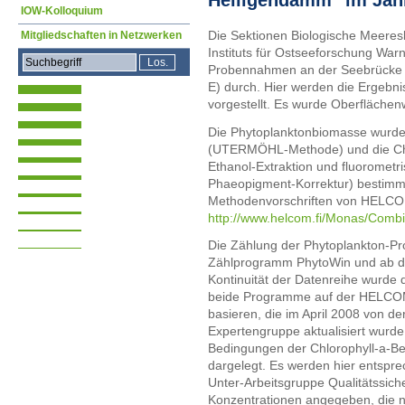
IOW-Kolloquium
Die Sektionen Biologische Meere
Mitgliedschaften in Netzwerken
Instituts für Ostseeforschung Wa
Probennahmen an der Seebrücke H
E) durch. Hier werden die Ergebn
vorgestellt. Es wurde Oberfläche
Die Phytoplanktonbiomasse wurde
(UTERMÖHL-Methode) und die Chl
Ethanol-Extraktion und fluorome
Phaeopigment-Korrektur) bestimm
Methodenvorschriften von HELCO
http://www.helcom.fi/Monas/Co
Die Zählung der Phytoplankton-Pr
Zählprogramm PhytoWin und ab d
Kontinuität der Datenreihe wurde d
beide Programme auf der HELCOM-A
basieren, die im April 2008 von 
Expertengruppe aktualisiert wurde
Bedingungen der Chlorophyll-a-Be
dargelegt. Es werden hier entspr
Unter-Arbeitsgruppe Qualitätssich
Konzentrationen angegeben, die ni