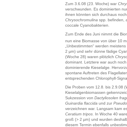
Zum 3.6.08 (23. Woche) war
Chry
verschwunden. Es dominierten nun
ihnen könnten sich durchaus noch 
Chrysochromulina
spp. befinden,
coccale Cyanobakterien.
Zum Ende des Juni nimmt die Biom
nun eine Biomasse von über 10 
„Unbestimmten“ werden meistens d
2 µm) und sehr dünne fädige Cyan
(Woche 28) waren plötzlich
Chrys
dominant. Letztere war auch noch
dominierende Kieselalge. Hervorzu
spontane Auftreten des Flagellat
entsprechenden Chlorophyll-Signal
Die Proben vom 12.8. bis 2.9.08 
Kieselalgenbiomassen gekennzeich
Sukzession von
Dactyliosolen frag
Guinardia flaccida
und zur
Pseudo-
verzeichnen war. Langsam kam es
Ceratium tripos
. In Woche 40 ware
groß (> 2 µm) und wurden deshalb
diesem Termin ebenfalls unbestimm