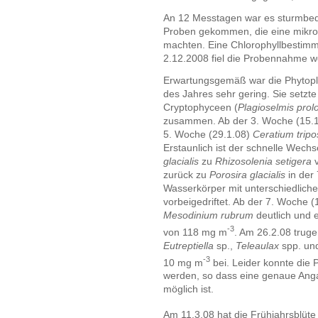
An 12 Messtagen war es sturmbed
Proben gekommen, die eine mikro
machten. Eine Chlorophyllbestim
2.12.2008 fiel die Probennahme w
Erwartungsgemäß war die Phytopl
des Jahres sehr gering. Sie setzt
Cryptophyceen (
Plagioselmis prol
zusammen. Ab der 3. Woche (15.1
5. Woche (29.1.08)
Ceratium tripo
Erstaunlich ist der schnelle Wechs
glacialis
zu
Rhizosolenia setigera
v
zurück zu
Porosira glacialis
in der 
Wasserkörper mit unterschiedliche
vorbeigedriftet. Ab der 7. Woche (
Mesodinium rubrum
deutlich und 
-3
von 118 mg m
. Am 26.2.08 trug
Eutreptiella
sp.,
Teleaulax
spp. u
-3
10 mg m
bei. Leider konnte die 
werden, so dass eine genaue Anga
möglich ist.
Am 11.3.08 hat die Frühjahrsblüt