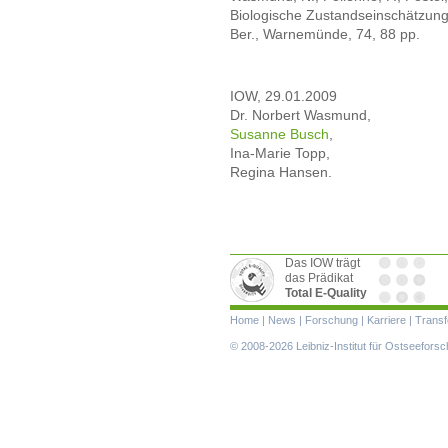
Biologische Zustandseinschätzung
Ber., Warnemünde, 74, 88 pp.
IOW, 29.01.2009
Dr. Norbert Wasmund,
Susanne Busch
,
Ina-Marie Topp,
Regina Hansen.
Das IOW trägt
das Prädikat
Total E-Quality
Navigation
Home
|
News
|
Forschung
|
Karriere
|
Transf
überspringen
© 2008-2026 Leibniz-Institut für Ostseefor