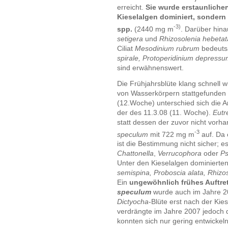
erreicht.
Sie wurde erstaunlicher
Kieselalgen dominiert, sonder
-3)
spp.
(2440 mg m
. Darüber hin
setigera
und
Rhizosolenia hebetat
Ciliat
Mesodinium rubrum
bedeuts
spirale, Protoperidinium depressu
sind erwähnenswert.
Die Frühjahrsblüte klang schnell w
von Wasserkörpern stattgefunden
(12.Woche) unterschied sich die
der des 11.3.08 (11. Woche).
Eutre
statt dessen der zuvor nicht vorha
-3
speculum
mit 722 mg m
auf. Da 
ist die Bestimmung nicht sicher; 
Chattonella
,
Verrucophora
oder
Ps
Unter den Kieselalgen dominierte
semispina, Proboscia alata, Rhizo
Ein
ungewöhnlich frühes Auftr
speculum
wurde auch im Jahre 20
Dictyocha
-Blüte erst nach der Kies
verdrängte im Jahre 2007 jedoch d
konnten sich nur gering entwickel