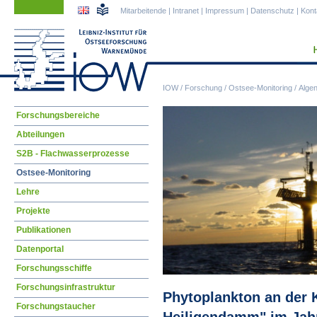
Navigation
Navigation
Mitarbeitende
|
Intranet
|
Impressum
|
Datenschutz
|
Kont
überspringen
überspringen
IOW
/
Forschung
/
Ostsee-Monitoring
/
Alge
Navigation
Forschungsbereiche
überspringen
Abteilungen
S2B - Flachwasserprozesse
Ostsee-Monitoring
Lehre
Projekte
Publikationen
Datenportal
Forschungsschiffe
Forschungsinfrastruktur
Phytoplankton an der 
Forschungstaucher
Heiligendamm" im Jah