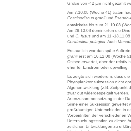
Größe von < 2 µm nicht gezählt w
Am 7.10.08 (Woche 41) traten ha
Coscinodiscus granii
und
Pseudo-n
entwickelte bis zum 21.10.08 (W
Am 28.10.08 dominierten die Dino
und
C. fusus
und am 11.-18.11.08 (
Cerataulina pelagica
. Auch
Mesodi
Erstaunlich war das späte Auftret
granii
erst am 16.12.08 (Woche 51)
Ostsee erwartet, aber der relativ 
eher für Einstrom oder upwelling.
Es zeigte sich wiederum, dass die
Phytoplanktonsukzession nicht opt
Algenentwicklung (z.B. Zeitpunkt 
zwar gut widergespeigelt werden.
Artenzusammensetzung in der Date
Sinne einer Sukzession gewertet w
großräumigen Unterschieden in d
Vorbeidriften der verschiedenen 
Untersuchungsstation zu diesen Ar
zeitlichen Entwicklungen zu erklär