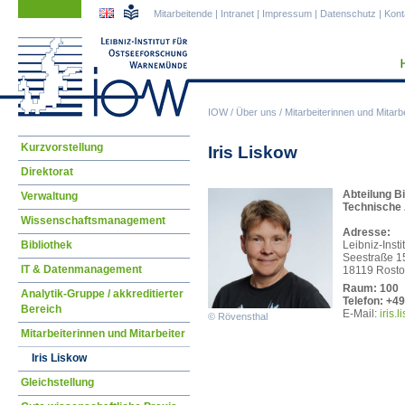
Navigation
Navigation
Mitarbeitende
|
Intranet
|
Impressum
|
Datenschutz
|
Kont
überspringen
überspringen
IOW
/
Über uns
/
Mitarbeiterinnen und Mitarbe
Navigation
Kurzvorstellung
Iris Liskow
überspringen
Direktorat
Abteilung B
Verwaltung
Technische 
Wissenschaftsmanagement
Adresse:
Bibliothek
Leibniz-Inst
Seestraße 1
IT & Datenmanagement
18119 Rosto
Raum: 100
Analytik-Gruppe / akkreditierter
Telefon: +4
Bereich
E-Mail:
iris
.l
© Rövensthal
Mitarbeiterinnen und Mitarbeiter
Iris Liskow
Gleichstellung