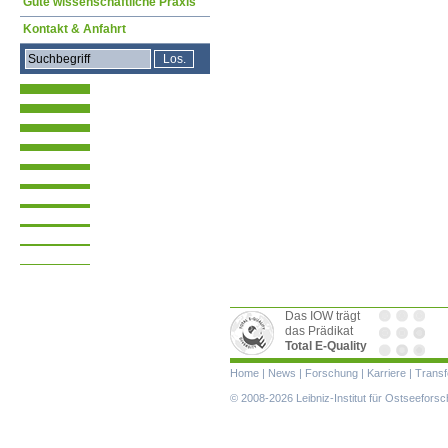
Gute wissenschaftliche Praxis
Kontakt & Anfahrt
Das IOW trägt
das Prädikat
Total E-Quality
Navigation
Home
|
News
|
Forschung
|
Karriere
|
Transf
überspringen
© 2008-2026 Leibniz-Institut für Ostseefor