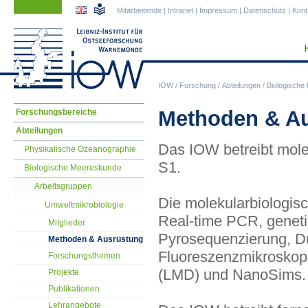
Navigation
Navigation
Mitarbeitende
|
Intranet
|
Impressum
|
Datenschutz
|
Kont
überspringen
überspringen
IOW
/
Forschung
/
Abteilungen
/
Biologische
Navigation
Methoden & A
Forschungsbereiche
überspringen
Abteilungen
Das IOW betreibt mole
Physikalische Ozeanographie
S1.
Biologische Meereskunde
Arbeitsgruppen
Die molekularbiologis
Umweltmikrobiologie
Real-time PCR, geneti
Mitglieder
Pyrosequenzierung, Du
Methoden & Ausrüstung
Fluoreszenzmikroskopi
Forschungsthemen
(LMD) und NanoSims.
Projekte
Publikationen
Lehrangebote