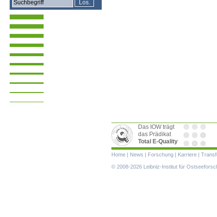
Das IOW trägt
das Prädikat
Total E-Quality
Navigation
Home
|
News
|
Forschung
|
Karriere
|
Transf
überspringen
© 2008-2026 Leibniz-Institut für Ostseefor