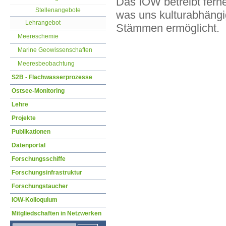
Das IOW betreibt ferne
Stellenangebote
was uns kulturabhängi
Lehrangebot
Stämmen ermöglicht.
Meereschemie
Marine Geowissenschaften
Meeresbeobachtung
S2B - Flachwasserprozesse
Ostsee-Monitoring
Lehre
Projekte
Publikationen
Datenportal
Forschungsschiffe
Forschungsinfrastruktur
Forschungstaucher
IOW-Kolloquium
Mitgliedschaften in Netzwerken