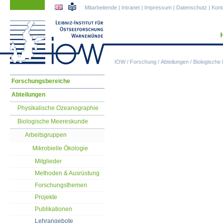
Navigation
Navigation
Mitarbeitende
|
Intranet
|
Impressum
|
Datenschutz
|
Kont
überspringen
überspringen
IOW
/
Forschung
/
Abteilungen
/
Biologische
Navigation
Forschungsbereiche
überspringen
Abteilungen
Physikalische Ozeanographie
Biologische Meereskunde
Arbeitsgruppen
Mikrobielle Ökologie
Mitglieder
Methoden & Ausrüstung
Forschungsthemen
Projekte
Publikationen
Lehrangebote