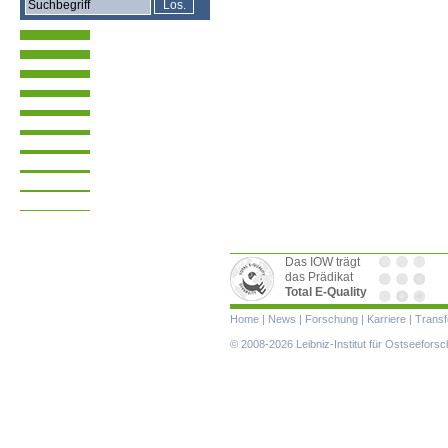
Das IOW trägt
das Prädikat
Total E-Quality
Navigation
Home
|
News
|
Forschung
|
Karriere
|
Transf
überspringen
© 2008-2026 Leibniz-Institut für Ostseefor