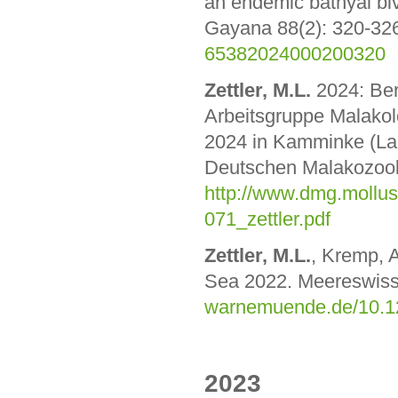
an endemic bathyal biv
Gayana 88(2): 320-3
65382024000200320
Zettler, M.L.
2024: Ber
Arbeitsgruppe Malako
2024 in Kamminke (Lan
Deutschen Malakozoolo
http://www.dmg.mollu
071_zettler.pdf
Zettler, M.L.
, Kremp, A
Sea 2022. Meereswisse
warnemuende.de/10.1
2023