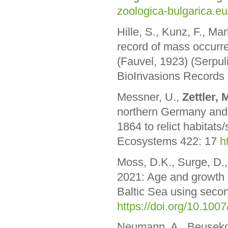
zoologica-bulgarica.e
Hille, S., Kunz, F., Mar
record of mass occurr
(Fauvel, 1923) (Serpul
BioInvasions Records
Messner, U.,
Zettler, 
northern Germany and
1864 to relict habita
Ecosystems 422: 17
h
Moss, D.K., Surge, D.
2021: Age and growth
Baltic Sea using seco
https://doi.org/10.10
Neumann, A., Beusekom,