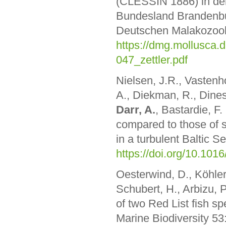
(CLESSIN 1886) in der
Bundesland Brandenbur
Deutschen Malakozool
https://dmg.mollusca.
047_zettler.pdf
Nielsen, J.R., Vastenh
A., Diekman, R., Dine
Darr, A.
, Bastardie, F.
compared to those of s
in a turbulent Baltic 
https://doi.org/10.101
Oesterwind, D., Köhler,
Schubert, H., Arbizu, 
of two Red List fish sp
Marine Biodiversity 53