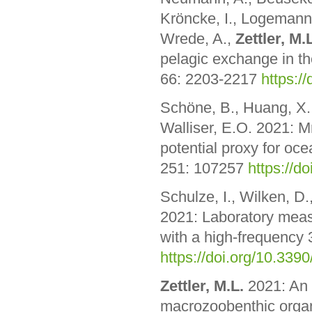
Kröncke, I., Logemann,
Wrede, A.,
Zettler, M.
pelagic exchange in t
66: 2203-2217
https:/
Schöne, B., Huang, X.
Walliser, E.O. 2021: M
potential proxy for oc
251: 107257
https://d
Schulze, I., Wilken, D.
2021: Laboratory meas
with a high-frequency
https://doi.org/10.33
Zettler, M.L.
2021: An e
macrozoobenthic organ