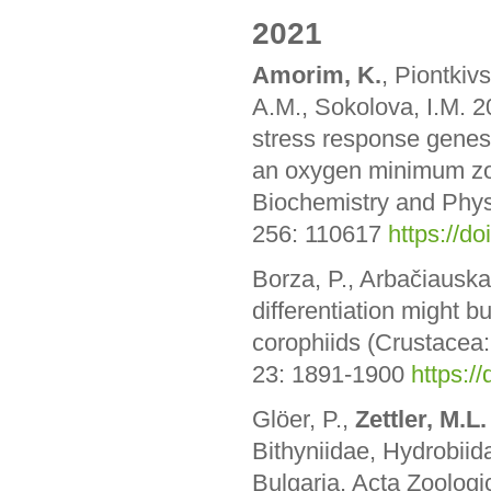
2021
Amorim, K.
, Piontkiv
A.M., Sokolova, I.M. 2
stress response genes
an oxygen minimum zo
Biochemistry and Phys
256: 110617
https://d
Borza, P., Arbačiauska
differentiation might b
corophiids (Crustacea:
23: 1891-1900
https:/
Glöer, P.,
Zettler, M.L
Bithyniidae, Hydrobiid
Bulgaria. Acta Zoologi