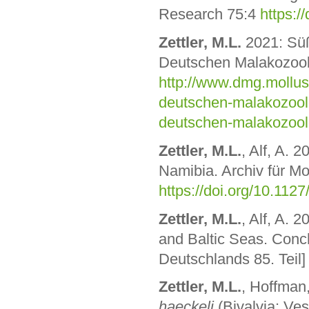
Research 75:4
https:/
Zettler, M.L.
2021: Süß
Deutschen Malakozool
http://www.dmg.mollusc
deutschen-malakozoolo
deutschen-malakozool
Zettler, M.L.
, Alf, A. 
Namibia. Archiv für M
https://doi.org/10.112
Zettler, M.L.
, Alf, A. 
and Baltic Seas. Conc
Deutschlands 85. Teil
Zettler, M.L.
, Hoffman,
haeckeli
(Bivalvia: Ves