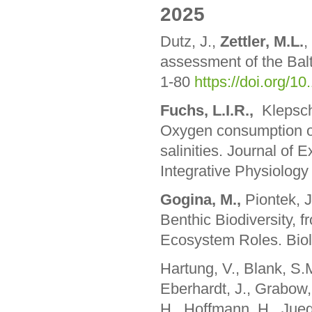
2025
Dutz, J.,
Zettler, M.L.
,
assessment of the Bal
1-80
https://doi.org/
Fuchs, L.I.R.,
Klepsch,
Oxygen consumption of
salinities. Journal of
Integrative Physiology
Gogina, M.,
Piontek, 
Benthic Biodiversity, f
Ecosystem Roles. Bio
Hartung, V., Blank, S.M
Eberhardt, J., Grabow,
H., Hoffmann, H., Jueg