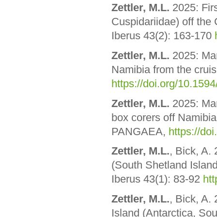
Zettler, M.L.
2025: Fir
Cuspidariidae) off the
Iberus 43(2): 163-170
Zettler, M.L.
2025:
Mar
Namibia from the cru
https://doi.org/10.1
Zettler, M.L.
2025:
Mar
box corers off Namibia
PANGAEA,
https://d
Zettler, M.L.
, Bick, A.
(South Shetland Island
Iberus 43(1): 83-92
ht
Zettler, M.L.
, Bick, A.
Island (Antarctica, So