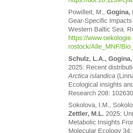
Powilleit, M.,
Gogina, 
Gear-Specific Impacts 
Western Baltic Sea. Ro
https://www.oekologie.
rostock/Alle_MNF/Bio
Schulz, L.A., Gogina,
2025: Recent distribut
Arctica islandica
(Linna
Ecological insights an
Research 208: 10263
Sokolova, I.M., Sokolo
Zettler, M.L.
2025: Unr
Metabolic Insights F
Molecular Ecology 34