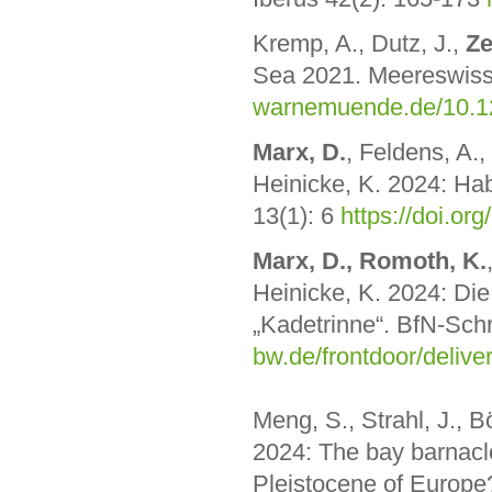
Kremp, A., Dutz, J.,
Ze
Sea 2021. Meereswisse
warnemuende.de/10.1
Marx, D.
, Feldens, A.
Heinicke, K. 2024: Hab
13(1): 6
https://doi.o
Marx, D., Romoth, K.
Heinicke, K. 2024: Di
„Kadetrinne“. BfN-Schr
bw.de/frontdoor/deliver
Meng, S., Strahl, J., B
2024: The bay barnac
Pleistocene of Europe?