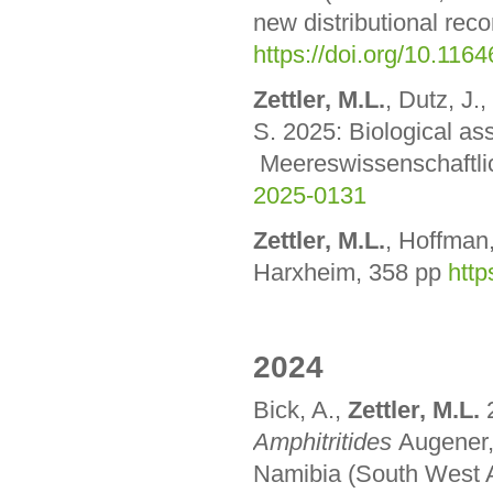
new distributional rec
https://doi.org/10.116
Zettler, M.L.
, Dutz, J.
S. 2025: Biological as
Meereswissenschaftli
2025-0131
Zettler, M.L.
, Hoffman,
Harxheim, 358 pp
htt
2024
Bick, A.,
Zettler, M.L.
Amphitritides
Augener,
Namibia (South West A