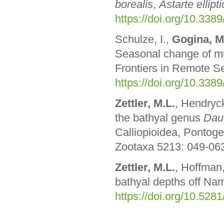
borealis
,
Astarte ellipt
https://doi.org/10.33
Schulze, I.,
Gogina, M
Seasonal change of mul
Frontiers in Remote S
https://doi.org/10.338
Zettler, M.L.
, Hendryc
the bathyal genus
Dau
Calliopioidea, Pontoge
Zootaxa 5213: 049-0
Zettler, M.L.
, Hoffman
bathyal depths off Nam
https://doi.org/10.52