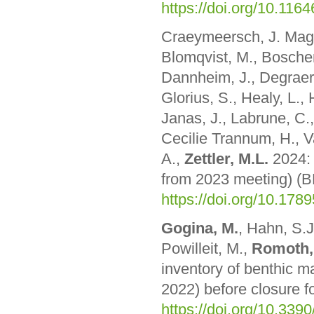
https://doi.org/10.116
Craeymeersch, J. Magni
Blomqvist, M., Bosche
Dannheim, J., Degraer, 
Glorius, S., Healy, L., 
Janas, J., Labrune, C.,
Cecilie Trannum, H., 
A.,
Zettler, M.L.
2024:
from 2023 meeting) (B
https://doi.org/10.178
Gogina, M.
,
Hahn, S.J.
Powilleit, M.,
Romoth,
inventory of benthic 
2022) before closure fo
https://doi.org/10.339