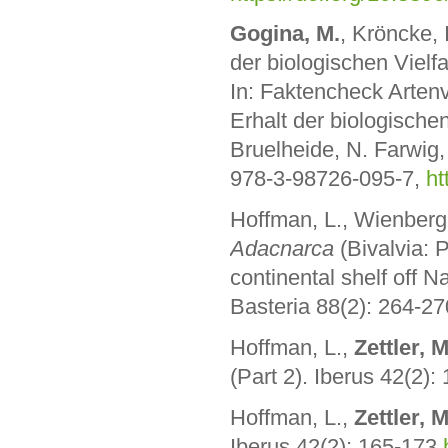
Gogina, M.
, Kröncke, 
der biologischen Viel
In: Faktencheck Arten
Erhalt der biologischen
Bruelheide, N. Farwig
978-3-98726-095-7,
ht
Hoffman, L., Wienberg,
Adacnarca
(Bivalvia: 
continental shelf off 
Basteria 88(2): 264-27
Hoffman, L.,
Zettler, 
(Part 2). Iberus 42(2)
Hoffman, L.,
Zettler, 
Iberus 42(2): 165-173