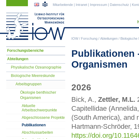
Navigation
Navigation
Mitarbeitende
|
Intranet
|
Impressum
|
Datenschutz
|
Kont
überspringen
überspringen
IOW
/
Forschung
/
Abteilungen
/
Biologische
Navigation
Publikationen 
Forschungsbereiche
überspringen
Abteilungen
Organismen
Physikalische Ozeanographie
Biologische Meereskunde
Arbeitsgruppen
2026
Ökologie benthischer
Bick, A.,
Zettler, M.L.
Organismen
Aktuelle
Capitellidae (Annelida,
Arbeitsschwerpunkte
(South America), and r
Abgeschlossene Projekte
Hartmann-Schröder, 19
Publikationen
Abschlussarbeiten
https://doi.org/10.116