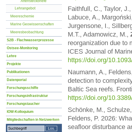
Artensteckbriefe
Faithfull, C., Taylor, J.
Lehrangebot
Labuce, A., Margoński, 
Meereschemie
Jurgensone, I., Sillbe
Marine Geowissenschaften
Meeresbeobachtung
M.T., Adamowicz, M.,
S2B - Flachwasserprozesse
reorganization due to 
Ostsee-Monitoring
ICES Journal of Marin
Lehre
https://doi.org/10.109
Projekte
Naumann, A., Feldens,
Publikationen
detection to complexit
Datenportal
Baltic Sea reefs. Fron
Forschungsschiffe
Forschungsinfrastruktur
https://doi.org/10.338
Forschungstaucher
Schönke, M., Schulze, 
IOW-Kolloquium
Feldens, P. 2026: Wha
Mitgliedschaften in Netzwerken
seafloor disturbance a