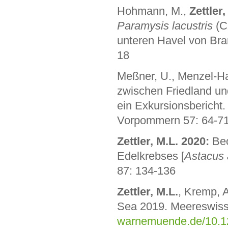
Hohmann, M.,
Zettler,
Paramysis lacustris
(C
unteren Havel von Bra
18
Meßner, U., Menzel-Har
zwischen Friedland u
ein Exkursionsbericht
Vorpommern 57: 64-7
Zettler, M.L. 2020:
Beo
Edelkrebses [
Astacus 
87: 134-136
Zettler, M.L.
, Kremp, A
Sea 2019. Meereswisse
warnemuende.de/10.1