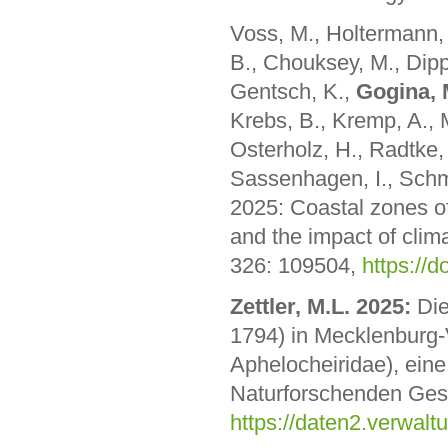
Voss, M., Holtermann, 
B., Chouksey, M., Dippn
Gentsch, K.,
Gogina, 
Krebs, B., Kremp, A., M
Osterholz, H., Radtke,
Sassenhagen, I., Schma
2025: Coastal zones of
and the impact of clim
326: 109504,
https://
Zettler, M.L. 2025:
Di
1794) in Mecklenburg
Aphelocheiridae), ein
Naturforschenden Gese
https://daten2.verwa