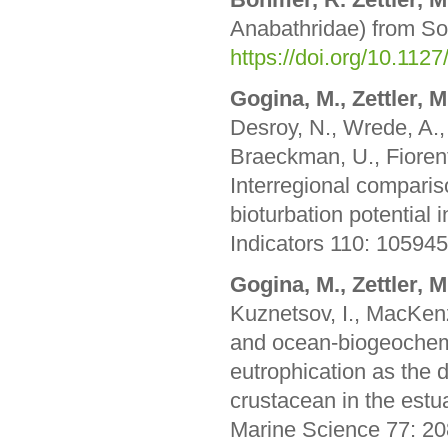
Anabathridae) from So
https://doi.org/10.112
Gogina, M., Zettler, M
Desroy, N., Wrede, A.,
Braeckman, U., Fiorent
Interregional compari
bioturbation potential 
Indicators 110: 10594
Gogina, M., Zettler, M
Kuznetsov, I., MacKenz
and ocean-biogeochemi
eutrophication as the dr
crustacean in the estu
Marine Science 77: 2