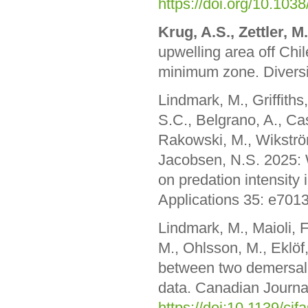
https://doi.org/10.10
Krug, A.S., Zettler, M
upwelling area off Chi
minimum zone. Diversi
Lindmark, M., Griffiths,
S.C., Belgrano, A., Cas
Rakowski, M., Wikstr
Jacobsen, N.S. 2025: W
on predation intensity
Applications 35: e701
Lindmark, M., Maioli, 
M., Ohlsson, M., Eklöf
between two demersal 
data. Canadian Journal
https://doi:10.1139/cj