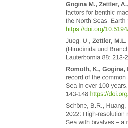
Gogina M., Zettler, A.
factors for benthic ma
the North Seas. Earth
https://doi.org/10.519
Jueg, U.,
Zettler, M.L.
(Hirudinida und Branch
Lauterbornia 88: 213-
Romoth, K., Gogina, M.
record of the common 
Sea in over 100 years.
143-148
https://doi.o
Schöne, B.R., Huang, 
2022: High-resolution r
Sea with bivalves – a 