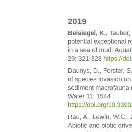
2019
Beisiegel, K.
, Tauber,
potential exceptional ro
in a sea of mud. Aqua
29: 321-328
https://do
Daunys, D., Forster, S
of species invasion on t
sediment macrofauna di
Water 11: 1544
https://doi.org/10.33
Rau, A., Lewin, W.C.,
Abiotic and biotic driv