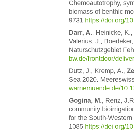
Chemoautotrophy, sym
biomass of benthic mol
9731
https://doi.org/
Darr, A.
, Heinicke, K.,
Valerius, J., Boedeke
Naturschutzgebiet Feh
bw.de/frontdoor/deliver
Dutz, J., Kremp, A.,
Ze
Sea 2020. Meereswisse
warnemuende.de/10.1
Gogina, M.
, Renz, J.R
community bioirrigation
for the South-Western 
1085
https://doi.org/