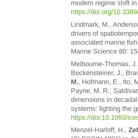
modern regime shift i
https://doi.org/10.33
Lindmark, M., Anderso
drivers of spatiotempora
associated marine fish
Marine Science 80: 1
Melbourne-Thomas, J.,
Beckensteiner, J., Brav
M.
, Hofmann, E., Ito, 
Payne, M. R., Saldívar
dimensions in decadal-
systems: lighting the 
https://doi:10.1093/ic
Menzel-Harloff, H.,
Zet