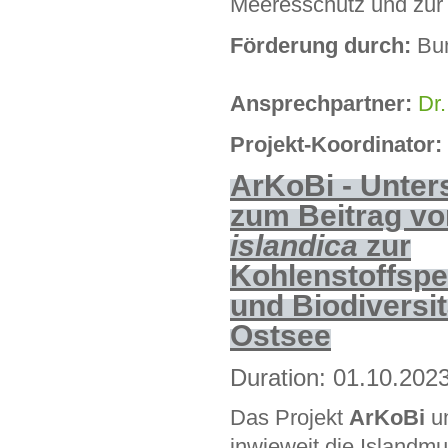
Meeresschutz und zur 
Förderung durch:
Bun
Ansprechpartner:
Dr.
Projekt-Koordinator:
ArKoBi - Unte
zum Beitrag v
islandica
zur
Kohlenstoffsp
und Biodiversit
Ostsee
Duration: 01.10.202
Das Projekt
ArKoBi
u
inwieweit die Islandm