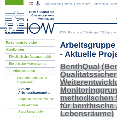
Navigation
Navigation
Mitarbeitende
|
Intranet
|
Impressum
|
Datenschutz
|
Kont
überspringen
überspringen
IOW
/
Forschung
/
Abteilungen
/
Biologische
Navigation
Arbeitsgruppe
Forschungsbereiche
überspringen
Abteilungen
- Aktuelle Proj
Physikalische Ozeanographie
Biologische Meereskunde
BenthQual (Be
Arbeitsgruppen
Qualitätssiche
Ökologie benthischer
Weiterentwickl
Organismen
Monitoringgru
Aktuelle
Arbeitsschwerpunkte
methodischen 
Abgeschlossene Projekte
für benthische
Publikationen
Lebensräume)
Abschlussarbeiten