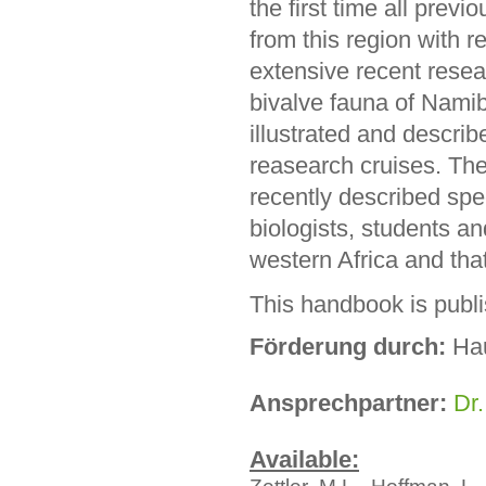
the first time all prev
from this region with re
extensive recent rese
bivalve fauna of Nami
illustrated and descr
reasearch cruises. The
recently described spec
biologists, students a
western Africa and that
This handbook is pub
Förderung durch:
Ha
Ansprechpartner:
Dr.
Available:
Zettler, M.L., Hoffman, 