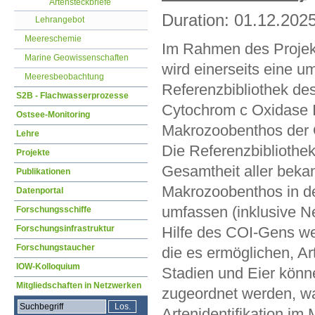
Artensteckbriefe
Duration: 01.12.2025
Lehrangebot
Meereschemie
Im Rahmen des Proje
Marine Geowissenschaften
wird einerseits eine 
Meeresbeobachtung
Referenzbibliothek de
S2B - Flachwasserprozesse
Cytochrom c Oxidase I
Ostsee-Monitoring
Makrozoobenthos der O
Lehre
Die Referenzbibliothek
Projekte
Gesamtheit aller beka
Publikationen
Makrozoobenthos in d
Datenportal
umfassen (inklusive Ne
Forschungsschiffe
Forschungsinfrastruktur
Hilfe des COI-Gens wer
Forschungstaucher
die es ermöglichen, Art
IOW-Kolloquium
Stadien und Eier könne
Mitgliedschaften in Netzwerken
zugeordnet werden, wa
Artenidentifikation im