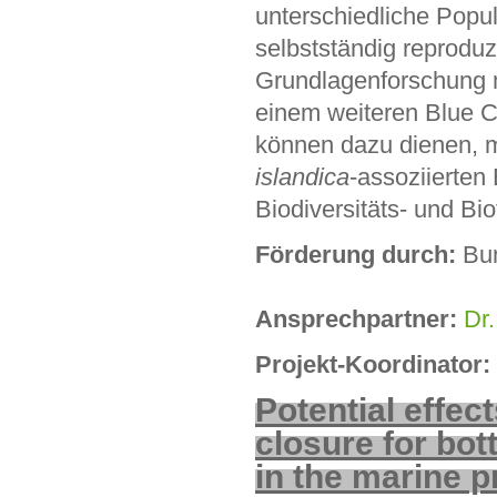
unterschiedliche Popul
selbstständig reproduz
Grundlagenforschung m
einem weiteren Blue C
können dazu dienen, 
islandica
-assoziierten
Biodiversitäts- und Bi
Förderung durch:
Bun
Ansprechpartner:
Dr.
Projekt-Koordinator:
Potential effect
closure for bot
in the marine p