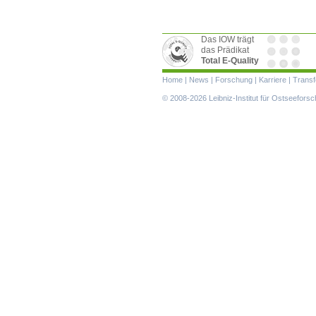
Das IOW trägt
das Prädikat
Total E-Quality
Navigation
Home
|
News
|
Forschung
|
Karriere
|
Transf
überspringen
© 2008-2026 Leibniz-Institut für Ostseefor