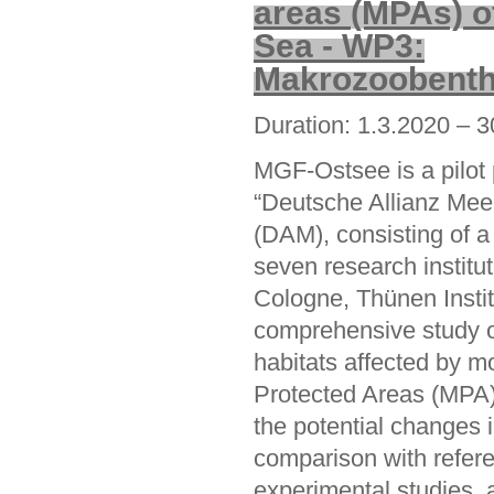
areas (MPAs) of
Sea - WP3:
Makrozoobent
Duration: 1.3.2020 – 
MGF-Ostsee is a pilot p
“Deutsche Allianz Mee
(DAM), consisting of a
seven research institu
Cologne, Thünen Insti
comprehensive study o
habitats affected by m
Protected Areas (MPA)
the potential changes
comparison with refer
experimental studies,