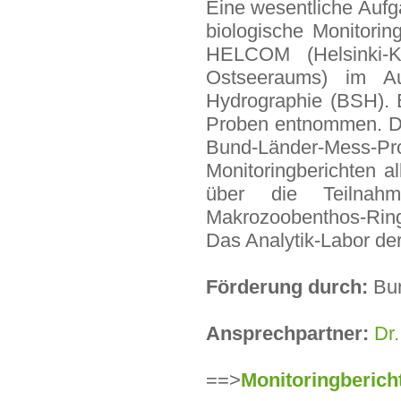
Eine wesentliche Aufg
biologische Monitori
HELCOM (
Helsinki
Ostseeraums
) im Au
Hydrographie (BSH). 
Proben entnommen. D
Bund-Länder-Mess-P
Monitoringberichten all
über die Teilna
Makrozoobenthos-Rin
Das Analytik-Labor der
Förderung durch:
Bun
Ansprechpartner:
Dr.
==>
Monitoringberich