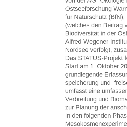
von der AG "Ökologie b
Ostseeforschung Warn
für Naturschutz (BfN),
(welches den Beitrag
Biodiversität in der O
Alfred-Wegener-Institu
Nordsee verfolgt, zu
Das STATUS-Projekt f
Start am 1. Oktober 20
grundlegende Erfassun
speicherung und -frei
umfasst eine umfasse
Verbreitung und Biom
zur Planung der ansch
In den folgenden Phas
Mesokosmenexperimente