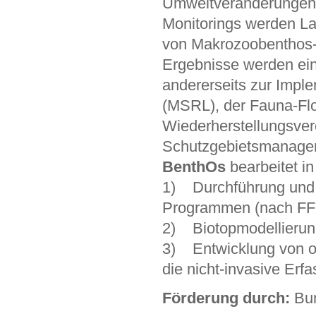
Umweltveränderungen zu
Monitorings werden L
von Makrozoobenthos
Ergebnisse werden ein
andererseits zur Impl
(MSRL), der Fauna-Flo
Wiederherstellungsve
Schutzgebietsmanageme
BenthOs
bearbeitet i
1) Durchführung und 
Programmen (nach F
2) Biotopmodellierung
3) Entwicklung von op
die nicht-invasive Er
Förderung durch:
Bun