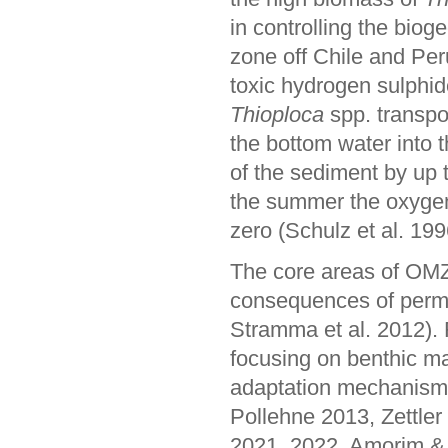
in controlling the bio
zone off Chile and Pe
toxic hydrogen sulphid
Thioploca
spp. transpor
the bottom water into t
of the sediment by up 
the summer the oxygen 
zero (Schulz et al. 199
The core areas of OMZ
consequences of perm
Stramma et al. 2012).
focusing on benthic ma
adaptation mechanisms 
Pollehne 2013, Zettler 
2021, 2022, Amorim & Z