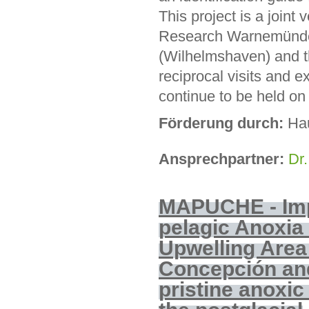
This project is a joint
Research Warnemünde 
(Wilhelmshaven) and t
reciprocal visits and 
continue to be held on 
Förderung durch:
Ha
Ansprechpartner:
Dr.
MAPUCHE
- Im
pelagic Anoxia 
Upwelling Area 
Concepción and
pristine anoxic