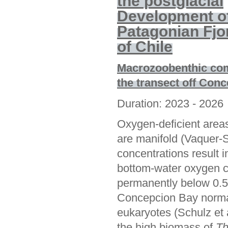
the postglacial
Development of
Patagonian Fjo
of Chile
Macrozoobenthic co
the transect off Con
Duration: 2023 - 2026
Oxygen-deficient areas
are manifold (Vaquer-
concentrations result
bottom-water oxygen co
permanently below 0.5 m
Concepcion Bay normal
eukaryotes (Schulz et
the high biomass of
Th