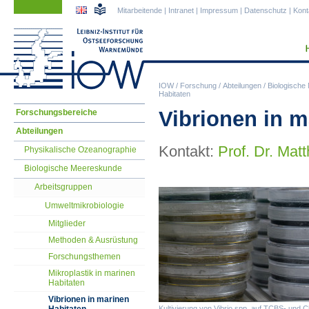
Navigation
Navigation
Mitarbeitende
|
Intranet
|
Impressum
|
Datenschutz
|
Kont
überspringen
überspringen
IOW
/
Forschung
/
Abteilungen
/
Biologische
Habitaten
Navigation
Vibrionen in m
Forschungsbereiche
überspringen
Abteilungen
Kontakt:
Prof. Dr. Mat
Physikalische Ozeanographie
Biologische Meereskunde
Arbeitsgruppen
Umweltmikrobiologie
Mitglieder
Methoden & Ausrüstung
Forschungsthemen
Mikroplastik in marinen
Habitaten
Vibrionen in marinen
Kultivierung von Vibrio spp. auf TCBS- und 