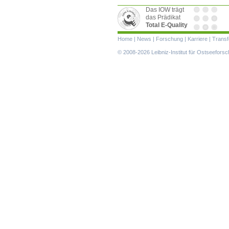
Das IOW trägt
das Prädikat
Total E-Quality
Navigation
Home
|
News
|
Forschung
|
Karriere
|
Transf
überspringen
© 2008-2026 Leibniz-Institut für Ostseefor