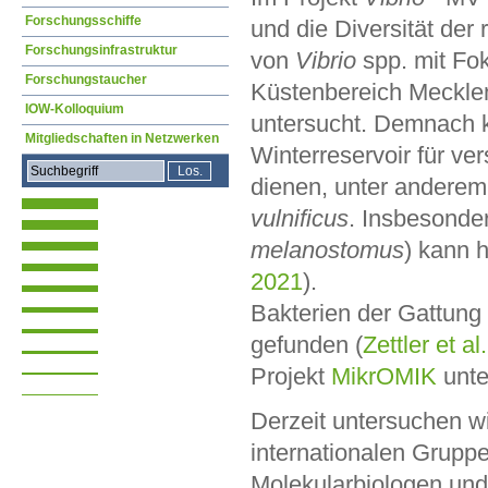
Forschungsschiffe
und die Diversität der
Forschungsinfrastruktur
von
Vibrio
spp. mit Fo
Forschungstaucher
Küstenbereich Meckl
IOW-Kolloquium
untersucht. Demnach 
Mitgliedschaften in Netzwerken
Winterreservoir für v
dienen, unter anderem
vulnificus
. Insbesonde
melanostomus
) kann 
2021
).
Bakterien der Gattung
gefunden (
Zettler et al
Projekt
MikrOMIK
unte
Derzeit untersuchen w
internationalen Grupp
Molekularbiologen un