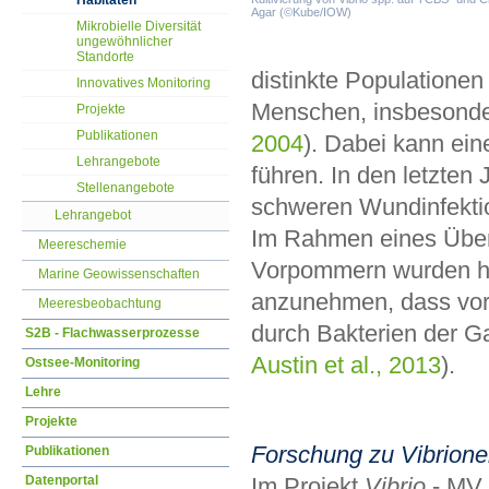
Habitaten
Agar (©Kube/IOW)
Mikrobielle Diversität
ungewöhnlicher
Standorte
distinkte Populationen
Innovatives Monitoring
Menschen, insbesonde
Projekte
Publikationen
2004
). Dabei kann ein
Lehrangebote
führen. In den letzte
Stellenangebote
schweren Wundinfekti
Lehrangebot
Im Rahmen eines Übe
Meereschemie
Vorpommern wurden 
Marine Geowissenschaften
anzunehmen, dass vor
Meeresbeobachtung
durch Bakterien der G
S2B - Flachwasserprozesse
Austin et al., 2013
).
Ostsee-Monitoring
Lehre
Projekte
Forschung zu Vibrion
Publikationen
Im Projekt
Vibrio
- MV 
Datenportal