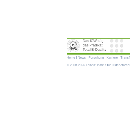
Das IOW trägt
das Prädikat
Total E-Quality
Navigation
Home
|
News
|
Forschung
|
Karriere
|
Transf
überspringen
© 2008-2026 Leibniz-Institut für Ostseefor