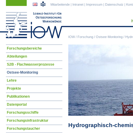
Navigation
Navigation
Mitarbeitende
|
Intranet
|
Impressum
|
Datenschutz
|
Kont
überspringen
überspringen
IOW
/
Forschung
/
Ostsee-Monitoring
/
Hydr
Navigation
Forschungsbereiche
überspringen
Abteilungen
S2B - Flachwasserprozesse
Ostsee-Monitoring
Lehre
Projekte
Publikationen
Datenportal
Forschungsschiffe
Forschungsinfrastruktur
Hydrographisch-chemis
Forschungstaucher