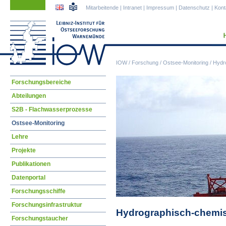
Navigation
Navigation
Mitarbeitende
|
Intranet
|
Impressum
|
Datenschutz
|
Kont
überspringen
überspringen
IOW
/
Forschung
/
Ostsee-Monitoring
/
Hydr
Navigation
Forschungsbereiche
überspringen
Abteilungen
S2B - Flachwasserprozesse
Ostsee-Monitoring
Lehre
Projekte
Publikationen
Datenportal
Forschungsschiffe
Forschungsinfrastruktur
Hydrographisch-chemis
Forschungstaucher