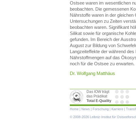
Ostsee waren im wesentlichen nu
beobachten. Die gemessenen Kon
Nährstoffe waren in der gleichen
Untersuchungen zu Zeiten verstä
beobachten waren. Signifikant hö
Silikat sowie für organische Kohl
gefunden. Im Bereich der Ausst
August zur Bildung von Schwefel
Langzeiteffekte der während de
Nährstoffmengen auf das Ökosys
noch für die Ostsee zu erwarten.
Dr. Wolfgang Matthäus
Das IOW trägt
das Prädikat
Total E-Quality
Navigation
Home
|
News
|
Forschung
|
Karriere
|
Transf
überspringen
© 2008-2026 Leibniz-Institut für Ostseefor