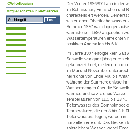
IOW-Kolloquium
Der Winter 1996/97 kann in der w
im Bottnischen, Finnischen und 
Mitgliedschaften in Netzwerken
charakterisiert werden. Dements
winterlichen Oberflächenwasser 
Sommer 1997 war dagegen außer
wärmste seit 1890 angesehen we
Wassertemperaturen erreichten i
positiven Anomalien bis 6 K.
Im Jahre 1997 erfolgte kein Salz
Schwelle war ganzjährig durch ei
gekennzeichnet, die lediglich du
im Mai und November unterbroch
herrschte von Ende Mai bis Anfa
während der Sturmereignisse im
Wassermengen über die Schwellen
warmes und salzreiches Wasser 
Temperaturen von 11,5 bis 13 °C
Tiefenwasser des Bornholmbecke
Temperaturen, die um 3 bis 4 K ü
Tiefenwassers liegen, wurden im
nur selten erreicht. Das Becken 
salzreichem Wasser, wobei Ende