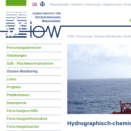
Navigation
Navigation
Mitarbeitende
|
Intranet
|
Impressum
|
Datenschutz
|
Kont
überspringen
überspringen
IOW
/
Forschung
/
Ostsee-Monitoring
/
Hydr
Navigation
Forschungsbereiche
überspringen
Abteilungen
S2B - Flachwasserprozesse
Ostsee-Monitoring
Lehre
Projekte
Publikationen
Datenportal
Forschungsschiffe
Forschungsinfrastruktur
Hydrographisch-chemis
Forschungstaucher