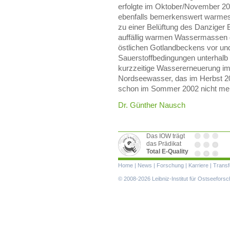
erfolgte im Oktober/November 200
ebenfalls bemerkenswert warmes 
zu einer Belüftung des Danziger
auffällig warmen Wassermassen d
östlichen Gotlandbeckens vor un
Sauerstoffbedingungen unterhalb 
kurzzeitige Wassererneuerung im
Nordseewasser, das im Herbst 20
schon im Sommer 2002 nicht meh
Dr. Günther Nausch
Das IOW trägt
das Prädikat
Total E-Quality
Navigation
Home
|
News
|
Forschung
|
Karriere
|
Transf
überspringen
© 2008-2026 Leibniz-Institut für Ostseefor