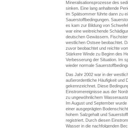
Mineralisationsprozesse des sed
sinken. Eine lang anhaltende Pe
im Spätsommer führte dann zu ei
Sauerstoffbedingungen. Sauerstof
es kam zur Bildung von Schwefel
war eine weitreichende Schädigu
deutschen Gewässern. Fischsterb
westlichen Ostsee beobachtet. Da
zuvor beobachtet und reichte vom
Stärkere Winde zu Beginn des Her
Verbesserung der Situation. Im s
wieder normale Sauerstoffbedingun
Das Jahr 2002 war in der westli
außerordentliche Häufigkeit und 
gekennzeichnet. Diese Bedingun
Einstromereignisse aus der Nords
zu ungewöhnlichem Wasseraustau
Im August und September wurde 
einer ausgeprägten Bodenschich
hohem Salzgehalt und Sauerstoff
registriert. Durch diesen Einstr
Wasser in die nachfolgenden Bec