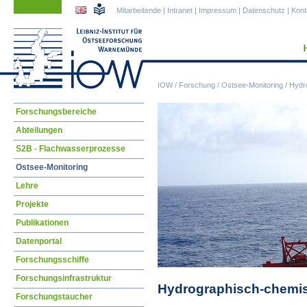
Navigation
Navigation
Mitarbeitende
|
Intranet
|
Impressum
|
Datenschutz
|
Kont
überspringen
überspringen
IOW
/
Forschung
/
Ostsee-Monitoring
/
Hydr
Navigation
Forschungsbereiche
überspringen
Abteilungen
S2B - Flachwasserprozesse
Ostsee-Monitoring
Lehre
Projekte
Publikationen
Datenportal
Forschungsschiffe
Forschungsinfrastruktur
Hydrographisch-chemis
Forschungstaucher