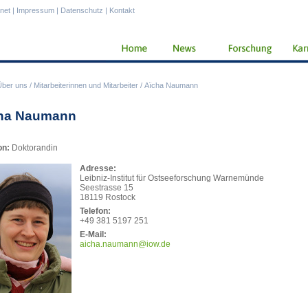
anet
|
Impressum
|
Datenschutz
|
Kontakt
Über uns
/
Mitarbeiterinnen und Mitarbeiter
/
Aïcha Naumann
ha Naumann
on:
Doktorandin
Adresse:
Leibniz-Institut für Ostseeforschung Warnemünde
Seestrasse 15
18119 Rostock
Telefon:
+49 381 5197 251
E-Mail:
aich
a.naumann@iow.de