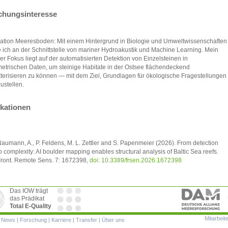
chungsinteresse
ation Meeresboden: Mit einem Hintergrund in Biologie und Umweltwissenschaften
e ich an der Schnittstelle von mariner Hydroakustik und Machine Learning. Mein
ler Fokus liegt auf der automatisierten Detektion von Einzelsteinen in
etrischen Daten, um steinige Habitate in der Ostsee flächendeckend
terisieren zu können — mit dem Ziel, Grundlagen für ökologische Fragestellungen
zustellen.
ikationen
aumann, A., P. Feldens, M. L. Zettler and S. Papenmeier (2026). From detection
o complexity: AI boulder mapping enables structural analysis of Baltic Sea reefs.
ront. Remote Sens. 7: 1672398,
doi: 10.3389/frsen.2026.1672398
Das IOW trägt
das Prädikat
Total E-Quality
Mitarbeit
ion
|
News
|
Forschung
|
Karriere
|
Transfer
|
Über uns
ringen