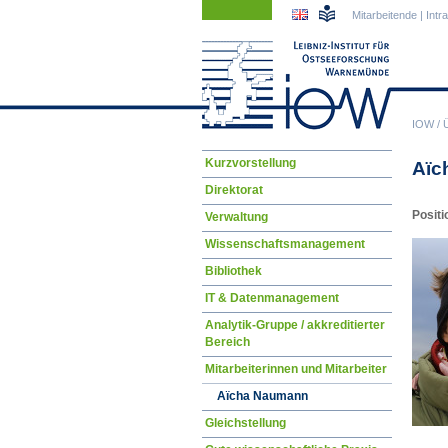
Navigation
Navigation
Mitarbeitende
|
Intr
überspringen
überspringen
IOW
/
Navigation
Kurzvorstellung
Aïc
überspringen
Direktorat
Positi
Verwaltung
Wissenschaftsmanagement
Bibliothek
IT & Datenmanagement
Analytik-Gruppe / akkreditierter
Bereich
Mitarbeiterinnen und Mitarbeiter
Aïcha Naumann
Gleichstellung