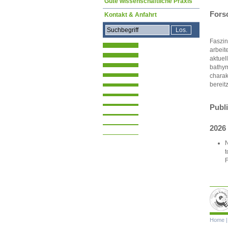
Gute wissenschaftliche Praxis
Fors
Kontakt & Anfahrt
Faszin
arbeit
aktuel
bathym
charak
bereit
Publ
2026
N
t
F
Navigat
Home
übersp