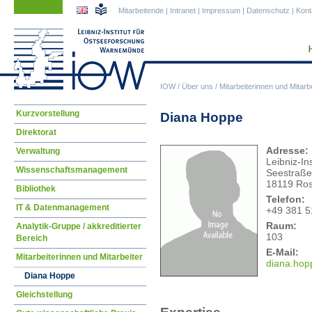
Navigation
Navigation
Mitarbeitende
|
Intranet
|
Impressum
|
Datenschutz
|
Kont
überspringen
überspringen
IOW
/
Über uns
/
Mitarbeiterinnen und Mitarbe
Navigation
Kurzvorstellung
Diana Hoppe
überspringen
Direktorat
Adresse:
Verwaltung
Leibniz-I
Wissenschaftsmanagement
Seestraße
18119 Ros
Bibliothek
Telefon:
IT & Datenmanagement
+49 381 5
Raum:
Analytik-Gruppe / akkreditierter
103
Bereich
E-Mail:
Mitarbeiterinnen und Mitarbeiter
dian
a.hop
Diana Hoppe
Gleichstellung