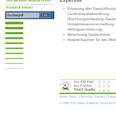
Expertise
Gute wissenschaftliche Praxis
Kontakt & Anfahrt
Erfassung aller Geschäftsvo
Landeshaushaltsordnung
(Rechnungserfassung, Dauerb
Umsatzsteuervoranmeldung, K
Vertragsarchivierung)
Abrechnung Gästezimmer
Ansprechpartner für den Wor
Das IOW trägt
das Prädikat
Total E-Quality
Navigation
Home
|
News
|
Forschung
|
Karriere
|
Transf
überspringen
© 2008-2026 Leibniz-Institut für Ostseefor