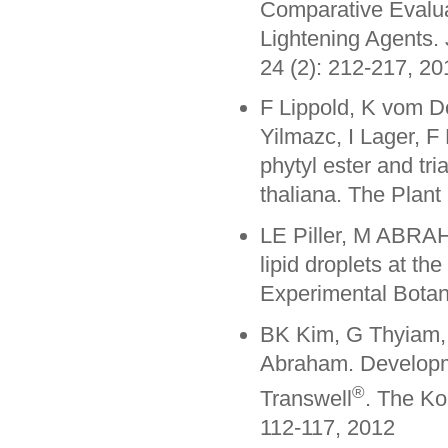
Comparative Evaluat
Lightening Agents. 
24 (2): 212-217, 20
F Lippold, K vom 
Yilmazc, I Lager, F
phytyl ester and tri
thaliana. The Plant
LE Piller, M ABRAH
lipid droplets at t
Experimental Botan
BK Kim, G Thyiam,
Abraham. Developm
®
Transwell
. The Ko
112-117, 2012