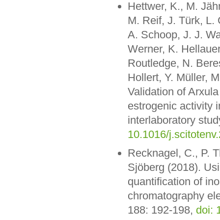
Hettwer, K., M. Jäh
M. Reif, J. Türk, 
A. Schoop, J. J. Wa
Werner, K. Hellauer
Routledge, N. Beres
Hollert, Y. Müller, 
Validation of Arxul
estrogenic activity 
interlaboratory stud
10.1016/j.scitotenv
Recknagel, C., P. T
Sjöberg (2018). Usi
quantification of i
chromatography ele
188: 192-198,
doi: 