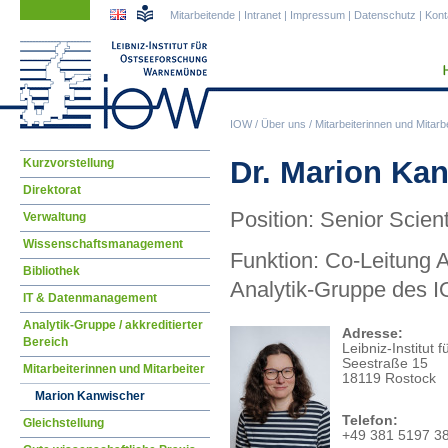
Navigation
Navigation
Mitarbeitende
|
Intranet
|
Impressum
|
Datenschutz
|
Kont
überspringen
überspringen
IOW
/
Über uns
/
Mitarbeiterinnen und Mitarbe
Navigation
Dr. Marion Ka
Kurzvorstellung
überspringen
Direktorat
Position: Senior Scient
Verwaltung
Wissenschaftsmanagement
Funktion: Co-Leitung 
Bibliothek
Analytik-Gruppe des 
IT & Datenmanagement
Analytik-Gruppe / akkreditierter
Adresse:
Bereich
Leibniz-Institu
Seestraße 15
Mitarbeiterinnen und Mitarbeiter
18119 Rostock
Marion Kanwischer
Telefon:
Gleichstellung
+49 381 5197 3