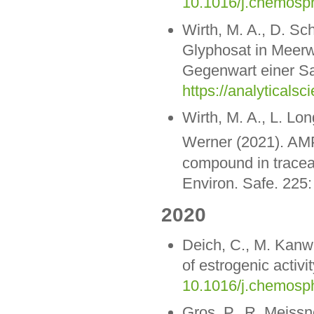
10.1016/j.chemosp
Wirth, M. A., D. S
Glyphosat in Meer
Gegenwart einer Sa
https://analytical
Wirth, M. A., L. Lo
Werner (2021). AM
compound in traceab
Environ. Safe. 225
2020
Deich, C., M. Kanwi
of estrogenic activ
10.1016/j.chemosp
Gros, P., R. Meissn