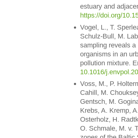
estuary and adjac
https://doi.org/1
Vogel, L., T. Sperle
Schulz-Bull, M. La
sampling reveals a 
organisms in an urb
pollution mixture. 
10.1016/j.envpol.2
Voss, M., P. Holte
Cahill, M. Chouksey
Gentsch, M. Gogina
Krebs, A. Kremp, A.
Osterholz, H. Radt
O. Schmale, M. v. T
zones of the Baltic