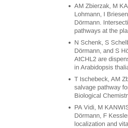
AM Zbierzak, M KA
Lohmann, I Briesen,
Dörmann. Intersecti
pathways at the pl
N Schenk, S Sche
Dörmann, and S Hör
AtCHL2 are dispens
in Arabidopsis thal
T Ischebeck, AM 
salvage pathway for
Biological Chemist
PA Vidi, M KANWIS
Dörmann, F Kessler
localization and vi