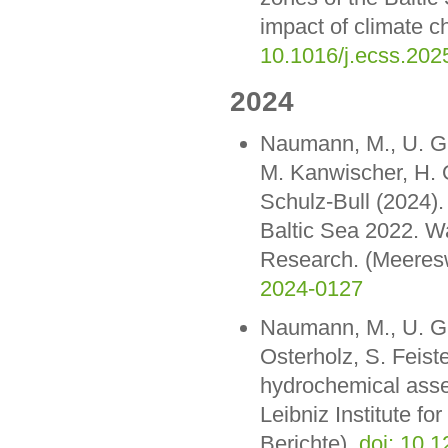
impact of climate c
10.1016/j.ecss.202
2024
Naumann, M., U. Gra
M. Kanwischer, H. O
Schulz-Bull (2024)
Baltic Sea 2022. Wa
Research. (Meeresw
2024-0127
Naumann, M., U. Gr
Osterholz, S. Feist
hydrochemical ass
Leibniz Institute f
Berichte),
doi: 10.