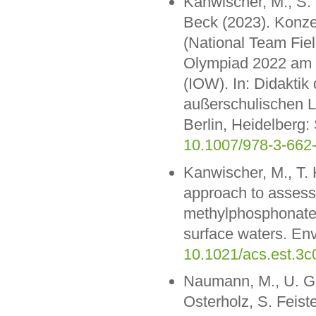
Kanwischer, M., S. 
Beck (2023). Konze
(National Team Field
Olympiad 2022 am L
(IOW). In: Didakti
außerschulischen L
Berlin, Heidelberg:
10.1007/978-3-662
Kanwischer, M., T. 
approach to assess
methylphosphonate a
surface waters. Env
10.1021/acs.est.3
Naumann, M., U. Gr
Osterholz, S. Feiste