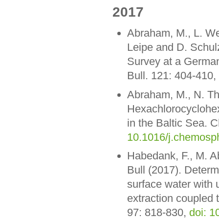
2017
Abraham, M., L. Wes
Leipe and D. Schulz
Survey at a German 
Bull. 121: 404-410,
Abraham, M., N. Th
Hexachlorocyclohexa
in the Baltic Sea.
10.1016/j.chemosp
Habedank, F., M. A
Bull (2017). Determ
surface water with u
extraction coupled 
97: 818-830,
doi: 