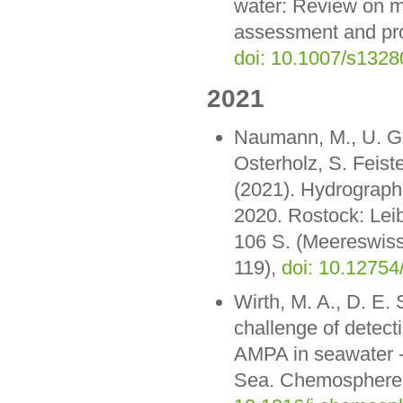
water: Review on m
assessment and pro
doi: 10.1007/s132
2021
Naumann, M., U. Gr
Osterholz, S. Feiste
(2021). Hydrograph
2020. Rostock: Lei
106 S. (Meereswiss
119),
doi: 10.12754
Wirth, M. A., D. E.
challenge of detect
AMPA in seawater -
Sea. Chemosphere