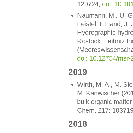
120724,
doi: 10.10
Naumann, M., U. Gr
Feistel, I. Hand, J.
Hydrographic-hydro
Rostock: Leibniz I
(Meereswissenschaf
doi: 10.12754/msr-
2019
Wirth, M. A., M. Si
M. Kanwischer (2019
bulk organic matter 
Chem. 217: 10371
2018