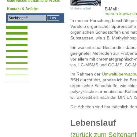
Gute wissenschaftliche Praxis
© Rövensthal
E-Mail:
Kontakt & Anfahrt
mari
on.kanwisc
In meiner Forschung beschäftige 
Verbleib organischer Spurenstoffe
organischen Schadstoffen und na
Substanzen, wie z.B. Methylphos
Ein wesentlicher Bestandteil dabe
geeigneter Methoden zur Probenau
vor allem mit chromatographisch-
v.a. LC-MSMS und GC-MS, GC-
Im Rahmen der
Umweltüberwachu
BSH durchführt, arbeite ich im Ber
organischer Schadstoffe, wie chlo
polyzyklischer aromatischer Kohle
wir akkreditiert nach der DIN EN 
Die Arbeiten sind hautsächlich d
Lebenslauf
(zurück zum Seitenanf