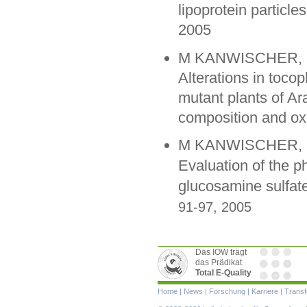
lipoprotein particl
2005
M KANWISCHER, S P
Alterations in tocop
mutant plants of Ar
composition and oxi
M KANWISCHER, SY
Evaluation of the p
glucosamine sulfat
91-97, 2005
Das IOW trägt
das Prädikat
Total E-Quality
Navigation
Home
|
News
|
Forschung
|
Karriere
|
Transf
überspringen