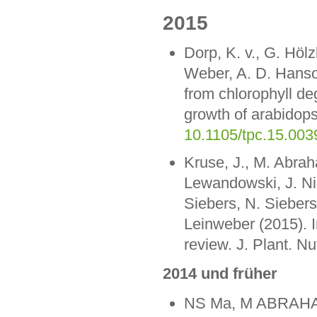
2015
Dorp, K. v., G. Höl
Weber, A. D. Hanso
from chlorophyll de
growth of arabidops
10.1105/tpc.15.003
Kruse, J., M. Abra
Lewandowski, J. Ni
Siebers, N. Siebers
Leinweber (2015). I
review. J. Plant. Nu
2014 und früher
NS Ma, M ABRAHAM