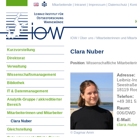
Navigation
Navigation
Mitarbeitende
|
Intranet
|
Impressum
|
Datenschutz
|
Kont
überspringen
überspringen
IOW
/
Über uns
/
Mitarbeiterinnen und Mitarbe
Navigation
Kurzvorstellung
Clara Nuber
überspringen
Direktorat
Position
: Wissenschaftliche Mitarbeiteri
Verwaltung
Wissenschaftsmanagement
Adresse:
Leibniz-I
Bibliothek
Seestraße
18119 Ros
IT & Datenmanagement
Telefon:
Analytik-Gruppe / akkreditierter
+49 381 5
Bereich
Raum:
006/DWD
Mitarbeiterinnen und Mitarbeiter
E-Mail:
Clara Nuber
clar
a.nub
Gleichstellung
© Dagmar Amm