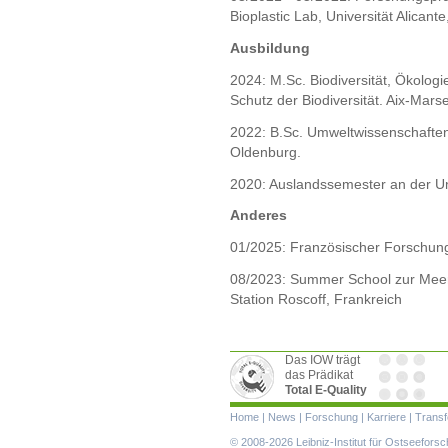
Bioplastic Lab, Universität Alicant
Ausbildung
2024: M.Sc. Biodiversität, Ökolog
Schutz der Biodiversität. Aix-Marse
2022: B.Sc. Umweltwissenschaften,
Oldenburg.
2020: Auslandssemester an der Un
Anderes
01/2025: Französischer Forschun
08/2023: Summer School zur Meer
Station Roscoff, Frankreich
Das IOW trägt
das Prädikat
Total E-Quality
Navigation
Home
|
News
|
Forschung
|
Karriere
|
Transf
überspringen
© 2008-2026 Leibniz-Institut für Ostseefor