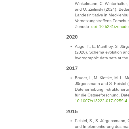
Winkelmann, C. Winterhalter,
and O. Zielinski (2024). Beda
Landesinitiative in Mecklen
Vernetzungstreffens Forsch
Zenodo.
doi: 10.5281/zenod
2020
Auge, T., E. Manthey, S. Jür
(2020). Schema evolution and 
hydrographic data sets at t
2017
Bruder, I., M. Klettke, M. L. M
Jürgensmann and S. Feistel 
Datenerhebung, -strukturier
für die Ostseeforschung. Da
10.1007/s13222-017-0259-4
2015
Feistel, S., S. Jürgensmann, 
und Implementierung des ma