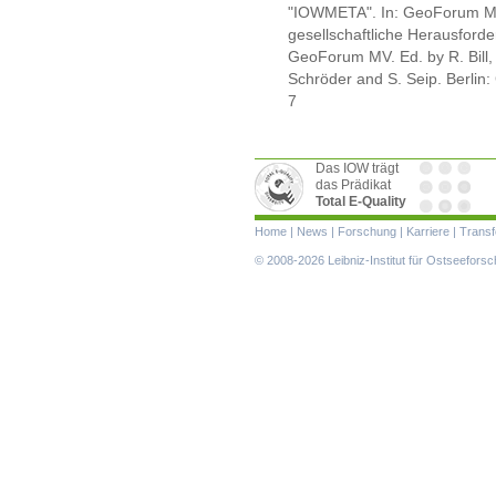
"IOWMETA". In: GeoForum MV
gesellschaftliche Herausfor
GeoForum MV. Ed. by R. Bill, M
Schröder and S. Seip. Berlin
7
Das IOW trägt
das Prädikat
Total E-Quality
Navigation
Home
|
News
|
Forschung
|
Karriere
|
Transf
überspringen
© 2008-2026 Leibniz-Institut für Ostseefor