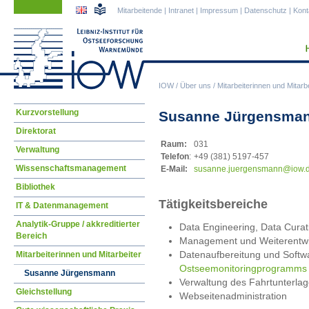
Navigation
Navigation
Mitarbeitende
|
Intranet
|
Impressum
|
Datenschutz
|
Kont
überspringen
überspringen
IOW
/
Über uns
/
Mitarbeiterinnen und Mitarbe
Navigation
Kurzvorstellung
Susanne Jürgensma
überspringen
Direktorat
Raum:
031
Verwaltung
Telefon
:
+49 (381) 5197-457
Wissenschaftsmanagement
E-Mail:
susa
nne.juergensmann@iow.
Bibliothek
Tätigkeitsbereiche
IT & Datenmanagement
Analytik-Gruppe / akkreditierter
Data Engineering, Data Curat
Bereich
Management und Weiterentw
Datenaufbereitung und Soft
Mitarbeiterinnen und Mitarbeiter
Ostseemonitoringprogramms
Susanne Jürgensmann
Verwaltung des Fahrtunterlag
Gleichstellung
Webseitenadministration