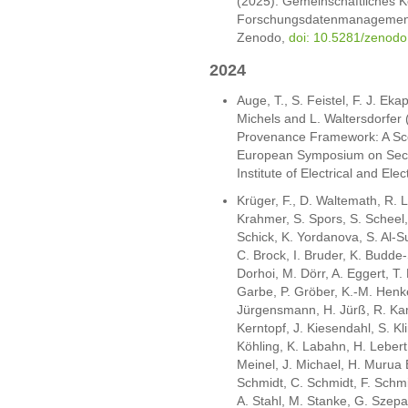
(2025). Gemeinschaftliches Ko
Forschungsdatenmanagement
Zenodo,
doi: 10.5281/zenod
2024
Auge, T., S. Feistel, F. J. Ek
Michels and L. Waltersdorfer
Provenance Framework: A Sce
European Symposium on Secur
Institute of Electrical and El
Krüger, F., D. Waltemath, R. 
Krahmer, S. Spors, S. Scheel,
Schick, K. Yordanova, S. Al-Su
C. Brock, I. Bruder, K. Budde
Dorhoi, M. Dörr, A. Eggert, T.
Garbe, P. Gröber, K.-M. Henkel
Jürgensmann, H. Jürß, R. Ka
Kerntopf, J. Kiesendahl, S. Kli
Köhling, K. Labahn, H. Lebert
Meinel, J. Michael, H. Murua
Schmidt, C. Schmidt, F. Schmit
A. Stahl, M. Stanke, G. Szepa