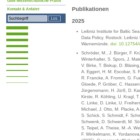
Gute wissenschaftliche Praxis
Publikationen
Kontakt & Anfahrt
2025
Leibniz Institute for Baltic
Data Policy. Rostock: Leibniz 
Warnemünde.
doi: 10.12754/
Schröder, M., J. Bürger, F. Kr
Winterhalter, S. Spors, J. Mat
V. Birke, T. Biskup, D. Bläsin
A. Eggert, H. M. Escobar, S. Fe
R. Francke, A. Fromm, G. Fue
Gloede, P. Gröber, C. Hassenr
Jürgensmann, H. Jürß, D. Kaun
Kirste, R. Köhling, U. Kragl, T
C. Linke, D. Linke, U. Freihe
Michael, J. Otto, M. Placke, A
S. Schick, S. Schmidt, F. Schm
Schwenk, D. Schwerdt, M. Söll
S. Teipel, A. Theise, M.-A. W
F. Winkelmann, K. Yordanova, 