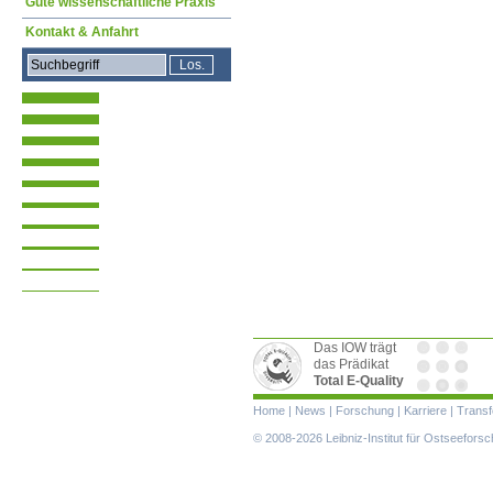
Gute wissenschaftliche Praxis
Kontakt & Anfahrt
Das IOW trägt
das Prädikat
Total E-Quality
Navigation
Home
|
News
|
Forschung
|
Karriere
|
Transf
überspringen
© 2008-2026 Leibniz-Institut für Ostseefor