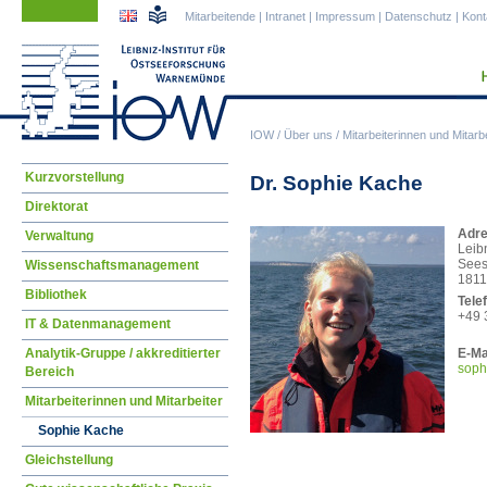
Navigation
Navigation
Mitarbeitende
|
Intranet
|
Impressum
|
Datenschutz
|
Kont
überspringen
überspringen
IOW
/
Über uns
/
Mitarbeiterinnen und Mitarbe
Navigation
Kurzvorstellung
Dr. Sophie Kache
überspringen
Direktorat
Adre
Verwaltung
Leib
Sees
Wissenschaftsmanagement
1811
Bibliothek
Tele
+49 
IT & Datenmanagement
Analytik-Gruppe / akkreditierter
E-Ma
soph
Bereich
Mitarbeiterinnen und Mitarbeiter
Sophie Kache
Gleichstellung