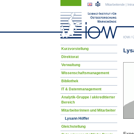
Navigation
Navigation
Mitarbeitende
|
Intr
überspringen
überspringen
IOW
/
Navigation
Kurzvorstellung
Lys
überspringen
Direktorat
Verwaltung
Wissenschaftsmanagement
Bibliothek
IT & Datenmanagement
Analytik-Gruppe / akkreditierter
Bereich
Mitarbeiterinnen und Mitarbeiter
Lysann Höffer
Gleichstellung
Expe