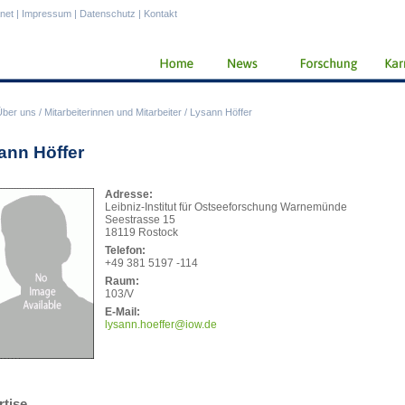
anet
|
Impressum
|
Datenschutz
|
Kontakt
Über uns
/
Mitarbeiterinnen und Mitarbeiter
/
Lysann Höffer
ann Höffer
Adresse:
Leibniz-Institut für Ostseeforschung Warnemünde
Seestrasse 15
18119 Rostock
Telefon:
+49 381 5197 -114
Raum:
103/V
E-Mail:
lysa
nn.hoeffer@iow.de
rtise