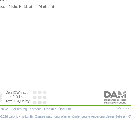
schaftliche Hilfskraft im Direktorat
Das IOW trägt
das Prädikat
Total E-Quality
Mitarbeit
ion
|
News
|
Forschung
|
Karriere
|
Transfer
|
Über uns
ringen
2026 Leibniz-Institut für Ostseeforschung Warnemünde. Letzte Änderung dieser Seite am 0