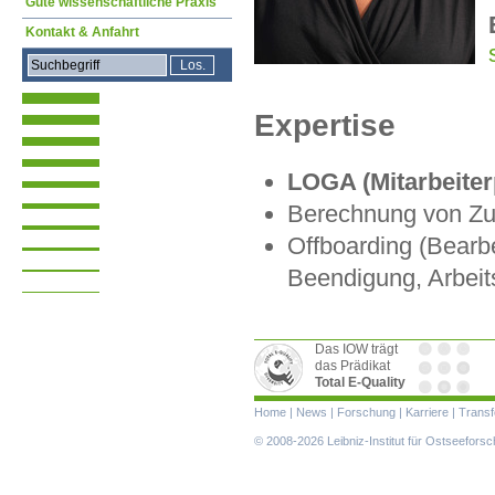
Gute wissenschaftliche Praxis
Kontakt & Anfahrt
Expertise
LOGA (Mitarbeiter
Berechnung von Zu
Offboarding (Bearb
Beendigung, Arbeit
Das IOW trägt
das Prädikat
Total E-Quality
Navigation
Home
|
News
|
Forschung
|
Karriere
|
Transf
überspringen
© 2008-2026 Leibniz-Institut für Ostseefor