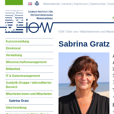
Navigation
Navigation
Mitarbeitende
|
Intranet
|
Impressum
|
Datenschutz
|
Kont
überspringen
überspringen
IOW
/
Über uns
/
Mitarbeiterinnen und Mitarbe
Navigation
Sabrina Gratz
Kurzvorstellung
überspringen
Direktorat
Verwaltung
Wissenschaftsmanagement
Bibliothek
IT & Datenmanagement
Analytik-Gruppe / akkreditierter
Bereich
Mitarbeiterinnen und Mitarbeiter
Sabrina Gratz
Gleichstellung