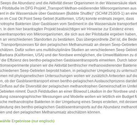
 Seeps die Abundanz und die Aktivität dieser Organismen in der Wassersäule stark
 Pilotstudie im DFG Projekt „Transport Methan-oxidierender Mikroorganismen au
nt in die Wassersäule über Gasblasen (Bubble Shuttle)“ (SCHM 2530/3-1) an ein
on im Coal Oil Point Seep Gebiet (Kalifornien, USA) konnte erstmals zeigen, dass
otrophe Bakterien über Gasblasen vom Sediment in die Wassersäule transportier
. In dem hier beantragten Projekt beabsichtigen wir Hinweise zur Existenz eines
sentransportes von Mikroorganismen, die sich aus der Pilotstudie ergeben haben,
n an verschiedenen Standorten zu bestärken. Das übergeordnete Ziel ist, die Bed
 Transportprozesses für den pelagischen Methanumsatz an diesen Seep-Gebieten
chätzen. Dafür sollen uns multidisziplinäre Studien an verschiedenen Seep Gebiet
Barbara (Kalifornien, USA) und der Nordsee ermöglichen, die Umweltfaktoren zu di
f die Effizienz des bentho-pelagischen Gasblasentransports einwirken. Durch labor
tionsexperimente planen wir die Aktivität benthischer methanoxidierender Bakterien
schiedenen Seep-Gebieten beprobt haben, in pelagischer Umgebung zu untersuc
en mit phylogenetischen Untersuchungen wollen wir zusätzlich Antworten auf di
en, ob der Gasblasentransport einen bentho-pelagischen Austauschprozess darstell
Einfluss auf die Diversität der pelagischen methanotrophen Gemeinschaft im Umfe
ebieten nimmt. Durch Feldstudien an einer Blowout Lokation in der Nordsee und 
dung ozeanographischer Messungen und Modelle wollen wir letztlich ein Budget f
sche methanotrophe Bakterien in der Umgebung eines Seeps erstellen, mit dessen 
deutung des bentho-pelagischen Gasblasentransports auf die Abundanz methanot
ien und den pelagischen Methanumsatz abschätzen können.
ählte Ergebnisse (nur englisch)