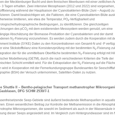
en der Mecklenburger Bucht und dem finnischen Meerbusen mit einer zeitlichen A
– 3 Tagen erhalten. Zwei intensive Messphasen (2012 und 2022) sind vorgesehen,
tofffixierung während der Hauptsaison der Cyanobakterien-Blüte (Juni – August) zu
fizieren. Damit beabsichtigen wir, die Faktoren, die eine Cyanobakterien-Blüte aus
herweise limitieren, wie etwa die Temperatur, PO
-Verfügbarkeit und
4
ologische/hydrographische Bedingungen, zu identifizieren. Die gleichzeitigen
ichnungen des pCO
mit dem existierenden Messsystem werden genutzt, um eine
2
ngige Abschätzung der Biomasse-Produktion der Cyanobakterien und der damit
ndenen N
-Fixierung vorzunehmen. Es werden zudem durch die Kooperation mit d
2
nment Institute (SYKE) Daten zu den Konzentrationen von Gesamt-N und -P verfüg
er eine Stickstoffbilanz eine Konsistenzprüfung mit der bestimmten N
-Fixierung zu
2
tegration der für die unmittelbare Oberfläche bestimmten N
-Fixierung erfolgt mit Hi
2
scher Modellierung (GETM), durch die nach verschiedenen Kriterien die Tiefe der
ischten Schicht ermittelt wird. Für die Extrapolation der N
-Fixierung auf die Fläch
2
 wird in Kooperation mit der Fernerkundungsgruppe Bundesamtes für Seeschifffah
raphie (BSH) der Versuch unternommen, Satelliten-Daten zu nutzen.
e Shuttle II – Bentho-pelagischer Transport methanotropher Mikroorga
Gasblasen, DFG SCHM 2530/7-1
senfreisetzende Seep-Gebiete sind äußerst bedeutende Methanquellen in aquati
en. Einen wesentlichen Beitrag zur Kontrolle der Methanemission in die Atmosphär
otrophe Mikroorganismen, die sowohl im Sediment als auch in der Wassersäule i
ng dieser Seeps angesiedelt sind. Im Vergleich zum Hintergrundwasser sind im 