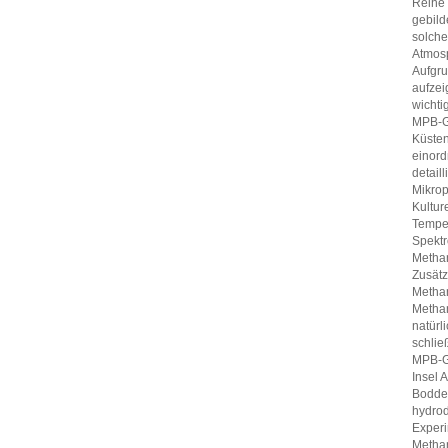
Reihe 
gebild
solch
Atmosp
Aufgru
aufzei
wichti
MPB-Ge
Küsten
einord
detail
Mikrop
Kultur
Temper
Spektr
Methan
Zusätz
Methan
Methan
natürl
schlie
MPB-Ge
Insel 
Bodden
hydro
Experi
Methan