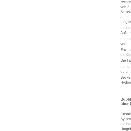
zwisch
von 2 
Sticks
quanti
möglic
meteor
Aufze
unabhä
verbu
Enviro
die üb
Die In
numeri
durchm
Becken
Hydrog
Bubbl
über 
Gasbla
System
methan
Umgebu