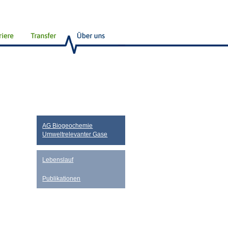
AG Biogeochemie
Umweltrelevanter Gase
Lebenslauf
Publikationen