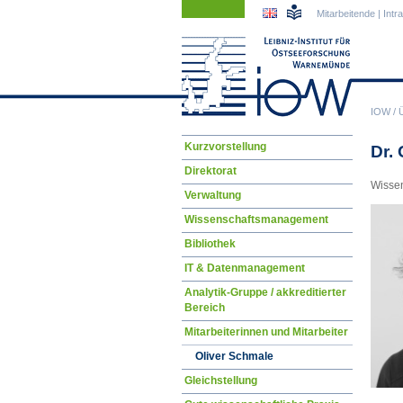
Navigation
Navigation
Mitarbeitende
|
Intr
überspringen
überspringen
IOW
/
Navigation
Kurzvorstellung
Dr.
überspringen
Direktorat
Wissen
Verwaltung
Wissenschaftsmanagement
Bibliothek
IT & Datenmanagement
Analytik-Gruppe / akkreditierter
Bereich
Mitarbeiterinnen und Mitarbeiter
Oliver Schmale
Gleichstellung