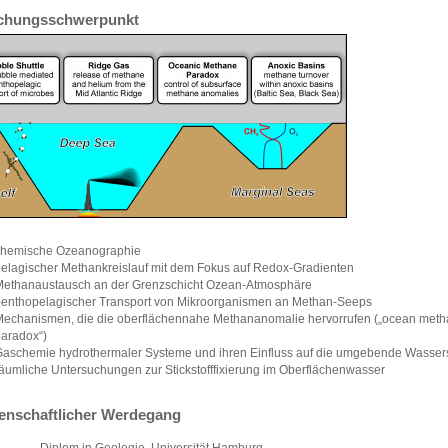
chungsschwerpunkt
chemische Ozeanographie
elagischer Methankreislauf mit dem Fokus auf Redox-Gradienten
ethanaustausch an der Grenzschicht Ozean-Atmosphäre
enthopelagischer Transport von Mikroorganismen an Methan-Seeps
echanismen, die die oberflächennahe Methananomalie hervorrufen („ocean met
aradox“)
aschemie hydrothermaler Systeme und ihren Einfluss auf die umgebende Wasser
äumliche Untersuchungen zur Stickstofffixierung im Oberflächenwasser
enschaftlicher Werdegang