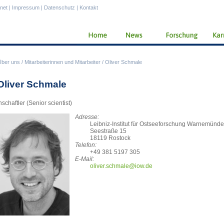
anet
|
Impressum
|
Datenschutz
|
Kontakt
Über uns
/
Mitarbeiterinnen und Mitarbeiter
/
Oliver Schmale
 Oliver Schmale
schaftler (Senior scientist)
Adresse:
Leibniz-Institut für Ostseeforschung Warnemünde
Seestraße 15
18119 Rostock
Telefon:
+49 381 5197 305
E-Mail:
oliv
er.schmale@iow.de