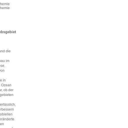
chemie
chemie
ebsgebiet
und die
bau im
ese.
von
e in
m Ozean
r, ob der
sgebieten
rlässlich,
erbessern
obiellen
eränderte
nen