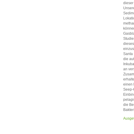
dieser
Unsere
Sedime
Lokati
methan
können
Gasbla
Studie
dieses
einzus
Santa 
die au
Inkuba
an ver
Zusamm
erhalt
einen 
Seep-G
Einbin
pelagi
die Be
Bakter
Ausgew