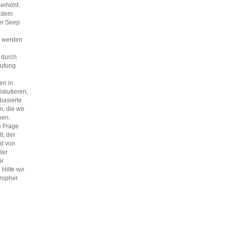
 erhöht.
s dem
er Seep
t werden
 durch
eutung
en in
skutieren,
basierte
, die wir
hen.
e Frage
t, der
ld von
der
ür
Hilfe wir
ropher