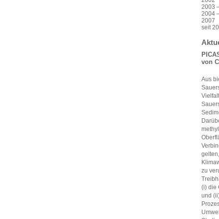
2002 
2003 –
2004 
2007 
seit 2
Aktue
PICAS
von C
Aus bi
Sauers
Vielfa
Sauers
Sedime
Darübe
methyl
Oberfl
Verbin
gelten
Klimaw
zu ver
Treibh
(i) di
und (i
Prozes
Umwelt