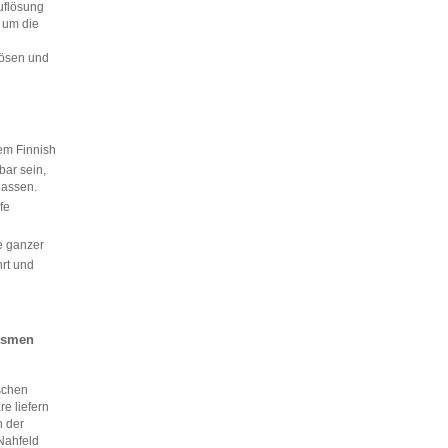
uflösung
 um die
lösen und
em Finnish
bar sein,
lassen.
lfe
e ganzer
rt und
nismen
schen
e liefern
n der
Nahfeld