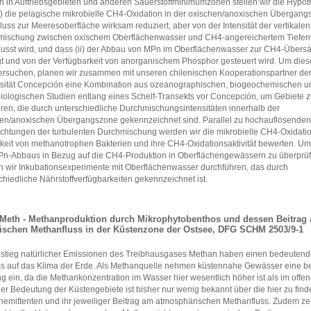
n in Auftriebsgebieten und anderen Sauerstoffminimumzonen stellen wir die Hypot
i) die pelagische mikrobielle CH4-Oxidation in der oxischen/anoxischen Übergan
uss zur Meeresoberfläche wirksam reduziert, aber von der Intensität der vertikalen
mischung zwischen oxischem Oberflächenwasser und CH4-angereichertem Tiefe
lusst wird, und dass (ii) der Abbau von MPn im Oberflächenwasser zur CH4-Übersä
gt und von der Verfügbarkeit von anorganischem Phosphor gesteuert wird. Um die
ersuchen, planen wir zusammen mit unseren chilenischen Kooperationspartner de
sität Concepción eine Kombination aus ozeanographischen, biogeochemischen u
iologischen Studien entlang eines Schelf-Transekts vor Concepción, um Gebiete 
eren, die durch unterschiedliche Durchmischungsintensitäten innerhalb der
en/anoxischen Übergangszone gekennzeichnet sind. Parallel zu hochauflösenden
htungen der turbulenten Durchmischung werden wir die mikrobielle CH4-Oxidatio
keit von methanotrophen Bakterien und ihre CH4-Oxidationsaktivität bewerten. Um
n-Abbaus in Bezug auf die CH4-Produktion in Oberflächengewässern zu überprüf
 wir Inkubationsexperimente mit Oberflächenwasser durchführen, das durch
chiedliche Nährstoffverfügbarkeiten gekennzeichnet ist.
Meth - Methanproduktion durch Mikrophytobenthos und dessen Beitrag
ischen Methanfluss in der Küstenzone der Ostsee, DFG SCHM 2503/9-1
stieg natürlicher Emissionen des Treibhausgases Methan haben einen bedeuten
ss auf das Klima der Erde. Als Methanquelle nehmen küstennahe Gewässer eine 
ng ein, da die Methankonzentration im Wasser hier wesentlich höher ist als im offe
der Bedeutung der Küstengebiete ist bisher nur wenig bekannt über die hier zu fin
emittenten und ihr jeweiliger Beitrag am atmosphärischen Methanfluss. Zudem ze