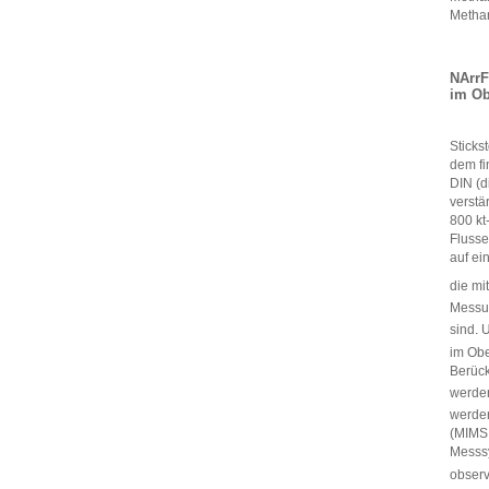
Metha
NArrF
im Ob
Sticks
dem fi
DIN (d
verstä
800 kt
Flusse
auf ei
die mi
Messu
sind. 
im Obe
Berück
werden
werden
(MIMS,
Messsy
observ