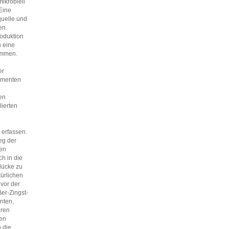
ikrobiell
Eine
uelle und
en.
oduktion
n eine
ommen.
er
rimenten
en
lierten
 erfassen.
eg der
hen
h in die
lücke zu
ürlichen
vor der
er-Zingst-
nten,
eren
hen
 die