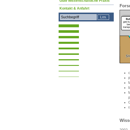
Gute wissenschaftliche Praxis
Fors
Kontakt & Anfahrt
p
M
b
M
p
G
r
Wiss