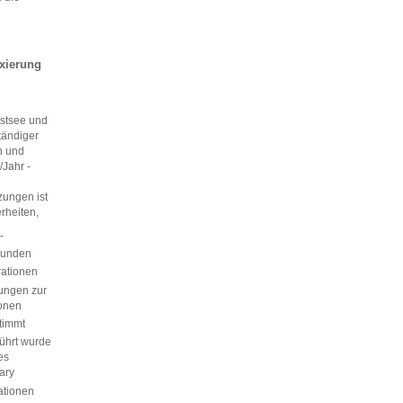
ixierung
Ostsee und
tändiger
h und
/Jahr -
zungen ist
rheiten,
-
rbunden
rationen
ungen zur
ionen
timmt
führt wurde
es
ary
ationen