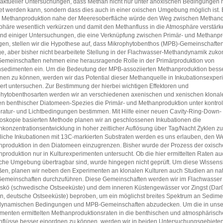
aktueller Untersuchungen, dass Methan nicht nur unter anoxischen Bedingungen m
et werden kann, sondern dass dies auch in einer oxischen Umgebung möglich ist. 
e Methanproduktion nahe der Meeresoberfläche würde den Weg zwischen Methanq
häre wesentlich verkürzen und damit den Methanfluss in die Atmosphäre verstärk
nd einiger Untersuchungen, die eine Verknüpfung zwischen Primär- und Methanpr
gen, stellen wir die Hypothese auf, dass Mikrophytobenthos (MPB)-Gemeinschafte
ge, aber bisher nicht bearbeitete Stellung in der Flachwasser-Methandynamik zuk
meinschaften nehmen eine herausragende Rolle in der Primärproduktion von
sedimenten ein. Um die Bedeutung der MPB-assoziierten Methanproduktion bess
nen zu können, werden wir das Potential dieser Methanquelle in Inkubationsexpe
liert untersuchen. Zur Bestimmung der hierbei wichtigen Effektoren und
hytobenthosarten werden wir an verschiedenen axenischen und xenischen klonal
en benthischer Diatomeen-Spezies die Primär- und Methanproduktion unter kontrol
atur- und Lichtbedingungen bestimmen. Mit Hilfe einer neuen Cavity-Ring-Down-
oskopie basierten Methode planen wir an geschlossenen Inkubationen die
konzentrationsentwicklung in hoher zeitlicher Auflösung über Tag/Nacht Zyklen zu
liche Inkubationen mit 13C-markierten Substraten werden es uns erlauben, den W
produktion in den Diatomeen einzugrenzen. Bisher wurde der Prozess der oxisc
produktion nur in Kulturexperimenten untersucht. Ob die hier ermittelten Raten auc
iche Umgebung übertragbar sind, wurde hingegen nicht geprüft. Um diese Wissens
ßen, planen wir neben den Experimenten an klonalen Kulturen auch Studien an nat
meinschaften durchzuführen. Diese Gemeinschaften werden wir im Flachwasser 
Askö (schwedische Ostseeküste) und dem inneren Küstengewässer vor Zingst (Darß
, deutsche Ostseeküste) beproben, um ein möglichst breites Spektrum an Sedime
dynamischen Bedingungen und MPB-Gemeinschaften abzudecken. Um die in uns
menten ermittelten Methanproduktionsraten in die benthischen und atmosphärisc
flüsse besser einordnen zu können, werden wir in beiden Untersuchungsgebieten