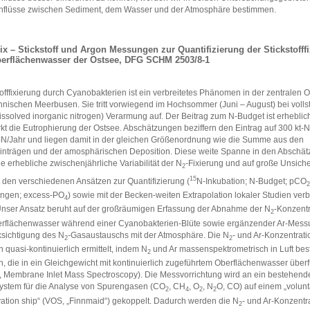
nflüsse zwischen Sediment, dem Wasser und der Atmosphäre bestimmen.
ix – Stickstoff und Argon Messungen zur Quantifizierung der Stickstofff
erflächenwasser der Ostsee, DFG SCHM 2503/8-1
tofffixierung durch Cyanobakterien ist ein verbreitetes Phänomen in der zentralen 
nnischen Meerbusen. Sie tritt vorwiegend im Hochsommer (Juni – August) bei volls
issolved inorganic nitrogen) Verarmung auf. Der Beitrag zum N-Budget ist erheblic
rkt die Eutrophierung der Ostsee. Abschätzungen beziffern den Eintrag auf 300 kt-N
-N/Jahr und liegen damit in der gleichen Größenordnung wie die Summe aus den
inträgen und der amosphärischen Deposition. Diese weite Spanne in den Abschät
ne erhebliche zwischenjährliche Variabilität der N
-Fixierung und auf große Unsiche
2
15
t den verschiedenen Ansätzen zur Quantifizierung (
N-Inkubation; N-Budget; pCO
2
ngen; excess-PO
) sowie mit der Becken-weiten Extrapolation lokaler Studien ve
4
Unser Ansatz beruht auf der großräumigen Erfassung der Abnahme der N
-Konzent
2
rflächenwasser während einer Cyanobakterien-Blüte sowie ergänzender Ar-Mess
sichtigung des N
-Gasaustauschs mit der Atmosphäre. Die N
- und Ar-Konzentrat
2
2
 quasi-kontinuierlich ermittelt, indem N
und Ar massenspektrometrisch in Luft bes
2
, die in ein Gleichgewicht mit kontinuierlich zugeführtem Oberflächenwasser über
 Membrane Inlet Mass Spectroscopy). Die Messvorrichtung wird an ein bestehend
stem für die Analyse von Spurengasen (CO
, CH
, O
, N
O, CO) auf einem „volunt
2
4
2
2
ation ship“ (VOS, „Finnmaid“) gekoppelt. Dadurch werden die N
- und Ar-Konzentr
2