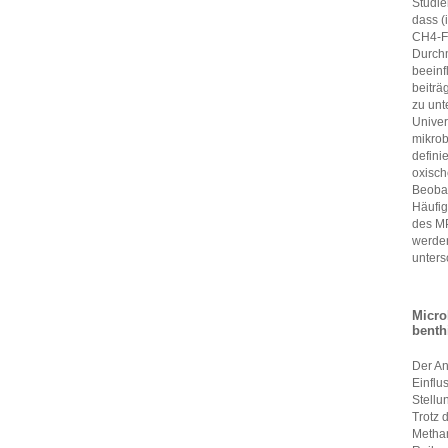
Studie
dass (
CH4-Fl
Durch
beeinf
beiträ
zu unt
Univer
mikrob
defini
oxisch
Beobac
Häufig
des MP
werden
unters
Micro
benth
Der An
Einflu
Stellu
Trotz 
Methan