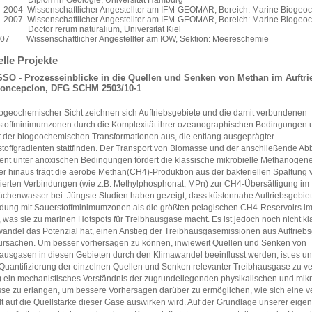
Diplom in Geologie, Universität Hamburg
 2004 Wissenschaftlicher Angestellter am IFM-GEOMAR, Bereich: Marine Biogeo
– 2007
Wissenschaftlicher Angestellter am IFM-GEOMAR, Bereich: Marine Biogeo
Doctor rerum naturalium, Universität Kiel
007
Wissenschaftlicher Angestellter am IOW, Sektion: Meereschemie
lle Projekte
SO - Prozesseinblicke in die Quellen und Senken von Methan im Auftri
oncepcíon, DFG SCHM 2503/10-1
ogeochemischer Sicht zeichnen sich Auftriebsgebiete und die damit verbundenen
toffminimumzonen durch die Komplexität ihrer ozeanographischen Bedingungen 
lt der biogeochemischen Transformationen aus, die entlang ausgeprägter
toffgradienten stattfinden. Der Transport von Biomasse und der anschließende Ab
nt unter anoxischen Bedingungen fördert die klassische mikrobielle Methanogen
r hinaus trägt die aerobe Methan(CH4)-Produktion aus der bakteriellen Spaltung 
ierten Verbindungen (wie z.B. Methylphosphonat, MPn) zur CH4-Übersättigung im
ächenwasser bei. Jüngste Studien haben gezeigt, dass küstennahe Auftriebsgebiet
dung mit Sauerstoffminimumzonen als die größten pelagischen CH4-Reservoirs i
, was sie zu marinen Hotspots für Treibhausgase macht. Es ist jedoch noch nicht kla
andel das Potenzial hat, einen Anstieg der Treibhausgasemissionen aus Auftrieb
ursachen. Um besser vorhersagen zu können, inwieweit Quellen und Senken von
ausgasen in diesen Gebieten durch den Klimawandel beeinflusst werden, ist es une
e Quantifizierung der einzelnen Quellen und Senken relevanter Treibhausgase zu v
i) ein mechanistisches Verständnis der zugrundeliegenden physikalischen und mikr
se zu erlangen, um bessere Vorhersagen darüber zu ermöglichen, wie sich eine v
 auf die Quellstärke dieser Gase auswirken wird. Auf der Grundlage unserer eige