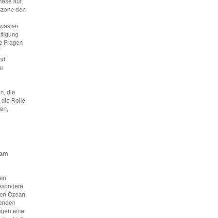
hese auf,
gszone den
nwasser
ttigung
se Fragen
r
nd
zu
n, die
 die Rolle
en,
 am
den
besondere
nen Ozean.
denden
igen eine