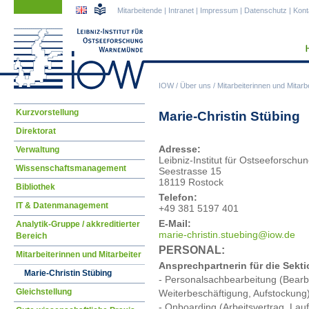
Navigation
Navigation
Mitarbeitende
|
Intranet
|
Impressum
|
Datenschutz
|
Kont
überspringen
überspringen
IOW
/
Über uns
/
Mitarbeiterinnen und Mitarbe
Navigation
Kurzvorstellung
Marie-Christin Stübing
überspringen
Direktorat
Adresse:
Verwaltung
Leibniz-Institut für Ostseeforsc
Wissenschaftsmanagement
Seestrasse 15
18119 Rostock
Bibliothek
Telefon:
IT & Datenmanagement
+49 381 5197 401
E-Mail:
Analytik-Gruppe / akkreditierter
mari
e-christin.stuebing@iow.de
Bereich
PERSONAL:
Mitarbeiterinnen und Mitarbeiter
Ansprechpartnerin für die Sekti
Marie-Christin Stübing
- Personalsachbearbeitung (Bearbe
Gleichstellung
Weiterbeschäftigung, Aufstockung
- Onboarding (Arbeitsvertrag, Laufz