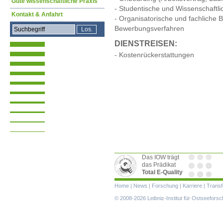
Gute wissenschaftliche Praxis
- Studentische und Wissenschaftlic
Kontakt & Anfahrt
- Organisatorische und fachliche
Bewerbungsverfahren
DIENSTREISEN:
- Kostenrückerstattungen
Das IOW trägt
das Prädikat
Total E-Quality
Navigation
Home
|
News
|
Forschung
|
Karriere
|
Transf
überspringen
© 2008-2026 Leibniz-Institut für Ostseefor