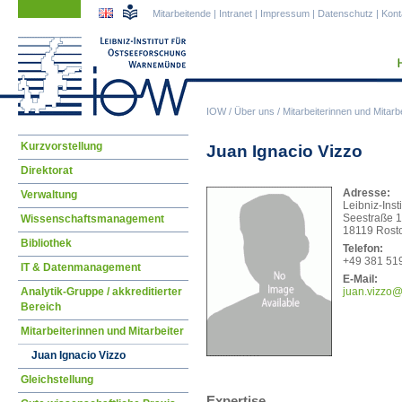
Navigation
Navigation
Mitarbeitende
|
Intranet
|
Impressum
|
Datenschutz
|
Kont
überspringen
überspringen
IOW
/
Über uns
/
Mitarbeiterinnen und Mitarbe
Navigation
Kurzvorstellung
Juan Ignacio Vizzo
überspringen
Direktorat
Adresse:
Verwaltung
Leibniz-Ins
Seestraße 
Wissenschaftsmanagement
18119 Rost
Bibliothek
Telefon:
+49 381 51
IT & Datenmanagement
E-Mail:
Analytik-Gruppe / akkreditierter
juan
.vizzo@
Bereich
Mitarbeiterinnen und Mitarbeiter
Juan Ignacio Vizzo
Gleichstellung
Expertise