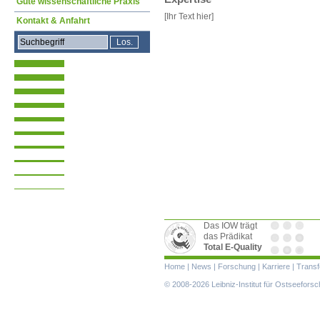
Gute wissenschaftliche Praxis
[Ihr Text hier]
Kontakt & Anfahrt
Das IOW trägt
das Prädikat
Total E-Quality
Navigation
Home
|
News
|
Forschung
|
Karriere
|
Transf
überspringen
© 2008-2026 Leibniz-Institut für Ostseefor