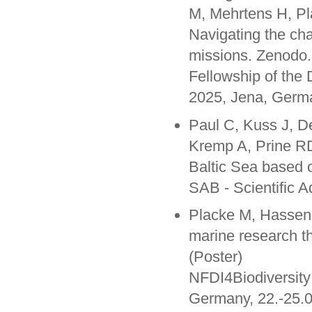
M, Mehrtens H, Pl
Navigating the ch
missions. Zenodo.
Fellowship of the
2025, Jena, Germa
Paul C, Kuss J, D
Kremp A, Prine R
Baltic Sea based o
SAB - Scientific 
Placke M, Hassenr
marine research 
(Poster)
NFDI4Biodiversity
Germany, 22.-25.