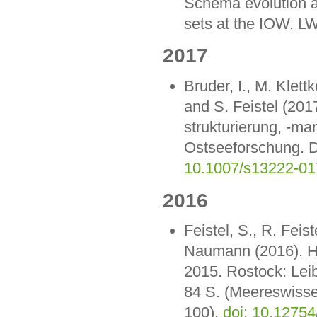
Schema evolution an
sets at the IOW. 
2017
Bruder, I., M. Klet
and S. Feistel (20
strukturierung, -m
Ostseeforschung. 
10.1007/s13222-01
2016
Feistel, S., R. Fei
Naumann (2016). Hy
2015. Rostock: Lei
84 S. (Meereswisse
100),
doi: 10.1275