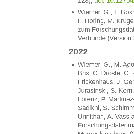
123),
doi: 10.1275
Wiemer, G., T. Boxh
F. Höring, M. Krüg
zum Forschungsda
Verbünde (Version 
2022
Wiemer, G., M. Agos
Brix, C. Droste, C. 
Frickenhaus, J. Ge
Jurasinski, S. Kern,
Lorenz, P. Martinez
Sadikni, S. Schimm
Unnithan, A. Vass 
Forschungsdatenma
Meeresforschung (V