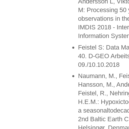
Andersson L, Vikt
M: Processing 50 
observations in th
IMDIS 2018 - Inte
Information Syste
Feistel S: Data 
40. D-GEO Arbeit
09./10.10.2018
Naumann, M., Feist
Hansson, M., Ander
Feistel, R., Nehri
H.E.M.: Hypoxicto
a seasonaltodecada
2nd Baltic Earth C
Helsingør, Denmar