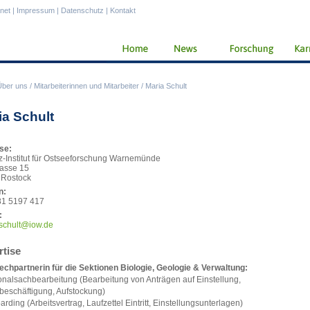
anet
|
Impressum
|
Datenschutz
|
Kontakt
Über uns
/
Mitarbeiterinnen und Mitarbeiter
/
Maria Schult
ia Schult
se:
z-Institut für Ostseeforschung Warnemünde
asse 15
 Rostock
n:
81 5197 417
:
schult@iow.de
rtise
chpartnerin für die Sektionen Biologie, Geologie & Verwaltung:
onalsachbearbeitung (Bearbeitung von Anträgen auf Einstellung,
beschäftigung, Aufstockung)
arding (Arbeitsvertrag, Laufzettel Eintritt, Einstellungsunterlagen)