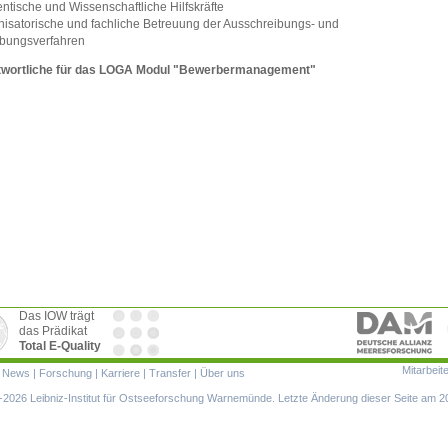
entische und Wissenschaftliche Hilfskräfte
nisatorische und fachliche Betreuung der Ausschreibungs- und
bungsverfahren
twortliche für das LOGA Modul "Bewerbermanagement"
Das IOW trägt
das Prädikat
Total E-Quality
Mitarbeit
ion
|
News
|
Forschung
|
Karriere
|
Transfer
|
Über uns
ringen
2026 Leibniz-Institut für Ostseeforschung Warnemünde. Letzte Änderung dieser Seite am 2