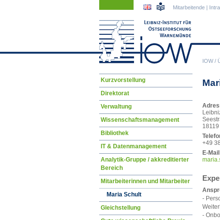
Navigation
Navigation
Mitarbeitende
|
Intr
überspringen
überspringen
IOW
/
Navigation
Kurzvorstellung
Mar
überspringen
Direktorat
Adres
Verwaltung
Leibni
Seestr
Wissenschaftsmanagement
18119
Bibliothek
Telefo
+49 3
IT & Datenmanagement
E-Mail
Analytik-Gruppe / akkreditierter
mari
a.
Bereich
Expe
Mitarbeiterinnen und Mitarbeiter
Anspre
Maria Schult
- Pers
Weiter
Gleichstellung
- Onbo