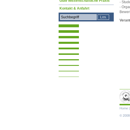
Gute wissenschaftliche Praxis
- Stud
- Orga
Kontakt & Anfahrt
Bewer
Veran
Navigat
Home
übersp
© 2008-