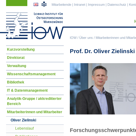
Navigation
Navigation
Mitarbeitende
|
Intranet
|
Impressum
|
Datenschutz
|
Kont
überspringen
überspringen
IOW
/
Über uns
/
Mitarbeiterinnen und Mitarbe
Navigation
Kurzvorstellung
Prof. Dr. Oliver Zielinsk
überspringen
Direktorat
Verwaltung
Wissenschaftsmanagement
Bibliothek
IT & Datenmanagement
Analytik-Gruppe / akkreditierter
Bereich
Mitarbeiterinnen und Mitarbeiter
Oliver Zielinski
Lebenslauf
Forschungsschwerpunkt