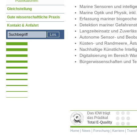
Publikationen
Marine Sensoren und intelli
Gleichstellung
Marine Optik und Physik, inkl
Gute wissenschaftliche Praxis
Erfassung mariner biogeoch
Detektion mariner Gefahrenst
Kontakt & Anfahrt
Langzeiteinsatz und Zuverläs
Autonome Sensor- und Beob
Küsten- und Randmeere, Ästu
Nachhaltige Künstliche Intell
Digitalisierung im Bereich W
Bürgerwissenschaften und Te
Das IOW trägt
das Prädikat
Total E-Quality
Navigation
Home
|
News
|
Forschung
|
Karriere
|
Transf
überspringen