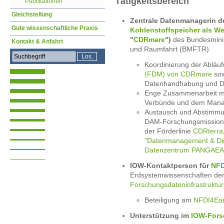
Tätigkeitsbereich
Publikationen
Gleichstellung
Zentrale Datenmanagerin d
Gute wissenschaftliche Praxis
Kohlenstoffspeicher als W
"
CDRmare
")
des Bundesminis
Kontakt & Anfahrt
und Raumfahrt (BMFTR)
Koordinierung der Abläu
(FDM) von CDRmare
sow
Datenhandhabung und Da
Enge Zusammenarbeit mi
Verbünde und dem Man
Austausch und Abstimmu
DAM-Forschungsmissio
der Förderlinie
CDRterra
"Datenmanagement & Digi
Datenzentrum PANGAE
IOW-Kontaktperson für
NFD
Erdsystemwissenschaften de
Forschungsdateninfrastruktur
Beteiligung am
NFDI4Ear
Unterstützung im
IOW-Fors