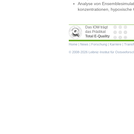
Analyse von Ensemblesimulati
konzentrationen, hypoxische 
Das IOW trägt
das Prädikat
Total E-Quality
Navigation
Home
|
News
|
Forschung
|
Karriere
|
Transf
überspringen
© 2008-2026 Leibniz-Institut für Ostseefor