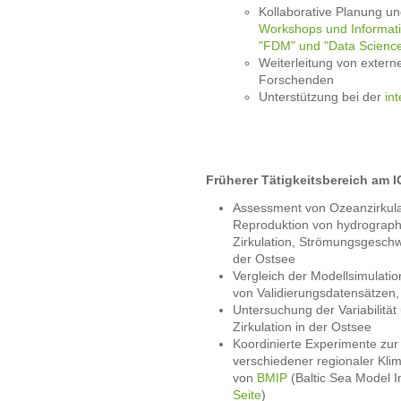
Kollaborative Planung u
Workshops und Informat
"FDM" und "Data Scienc
Weiterleitung von exter
Forschenden
Unterstützung bei der
in
Früherer Tätigkeitsbereich am 
Assessment von Ozeanzirkulat
Reproduktion von hydrograph
Zirkulation, Strömungsgeschw
der Ostsee
Vergleich der Modellsimulati
von Validierungsdatensätze
Untersuchung der Variabilität 
Zirkulation in der Ostsee
Koordinierte Experimente zur
verschiedener regionaler Kl
von
BMIP
(Baltic Sea Model I
Seite
)