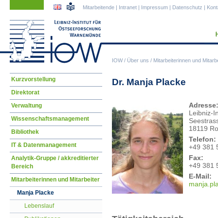
Navigation
Navigation
Mitarbeitende
|
Intranet
|
Impressum
|
Datenschutz
|
Kont
überspringen
überspringen
IOW
/
Über uns
/
Mitarbeiterinnen und Mitarbe
Navigation
Kurzvorstellung
Dr. Manja Placke
überspringen
Direktorat
Adresse
Verwaltung
Leibniz-I
Wissenschaftsmanagement
Seestras
18119 Ro
Bibliothek
Telefon:
IT & Datenmanagement
+49 381 
Fax:
Analytik-Gruppe / akkreditierter
+49 381 
Bereich
E-Mail:
Mitarbeiterinnen und Mitarbeiter
manj
a.pl
Manja Placke
Lebenslauf