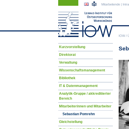
Navigation
Navigation
Mitarbeitende
|
Intr
überspringen
überspringen
IOW
/
Navigation
Kurzvorstellung
Seb
überspringen
Direktorat
Verwaltung
Wissenschaftsmanagement
Bibliothek
IT & Datenmanagement
Analytik-Gruppe / akkreditierter
Bereich
Mitarbeiterinnen und Mitarbeiter
Sebastian Pomrehn
Gleichstellung