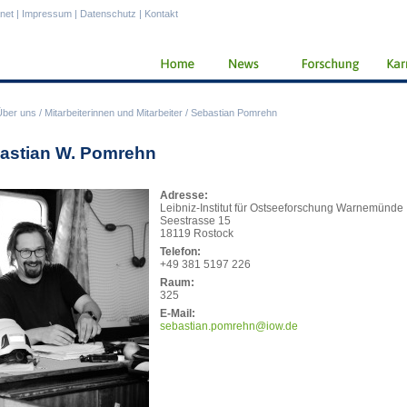
anet
|
Impressum
|
Datenschutz
|
Kontakt
Über uns
/
Mitarbeiterinnen und Mitarbeiter
/
Sebastian Pomrehn
astian W. Pomrehn
Adresse:
Leibniz-Institut für Ostseeforschung Warnemünde
Seestrasse 15
18119 Rostock
Telefon:
+49 381 5197 226
Raum:
325
E-Mail:
seba
stian.pomrehn@iow.de