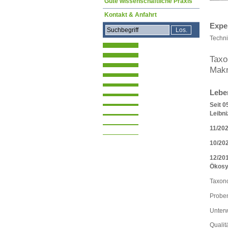
Gute wissenschaftliche Praxis
Kontakt & Anfahrt
Expe
Techni
Taxo
Makr
Lebe
Seit 0
Leibn
11/202
10/20
12/201
Ökosy
Taxon
Proben
Unterw
Qualit