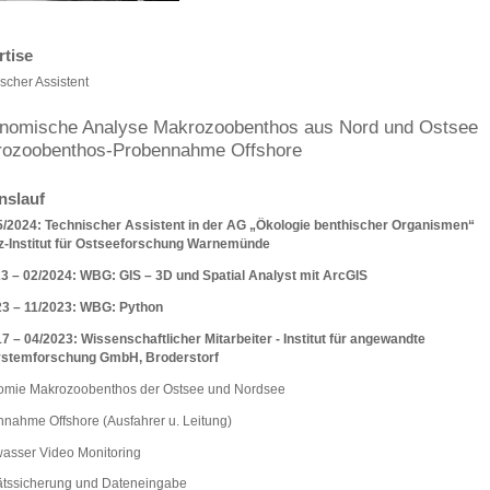
rtise
scher Assistent
nomische Analyse Makrozoobenthos aus Nord und Ostsee
ozoobenthos-Probennahme Offshore
nslauf
5/2024: Technischer Assistent in der AG „Ökologie benthischer Organismen“
iz-Institut für Ostseeforschung Warnemünde
3 – 02/2024: WBG: GIS – 3D und Spatial Analyst mit ArcGIS
23 – 11/2023: WBG: Python
7 – 04/2023: Wissenschaftlicher Mitarbeiter - Institut für angewandte
stemforschung GmbH, Broderstorf
omie Makrozoobenthos der Ostsee und Nordsee
nahme Offshore (Ausfahrer u. Leitung)
asser Video Monitoring
ätssicherung und Dateneingabe