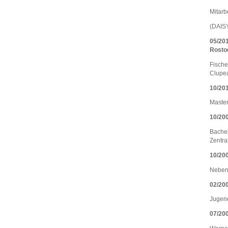
Mitarb
(DAISY
05/201
Rosto
Fische
Clupe
10/201
Master
10/20
Bachel
Zentra
10/200
Nebenf
02/200
Jugen
07/200