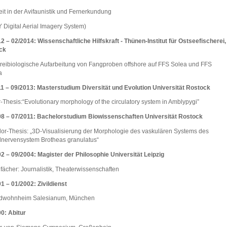
eit in der Avifaunistik und Fernerkundung
 Digital Aerial Imagery System)
2 – 02/2014: Wissenschaftliche Hilfskraft - Thünen-Institut für Ostseefischerei,
ck
reibiologische Aufarbeitung von Fangproben offshore auf FFS Solea und FFS
a
1 – 09/2013: Masterstudium Diversität und Evolution Universität Rostock
-Thesis:“Evolutionary morphology of the circulatory system in Amblypygi”
08 – 07/2011: Bachelorstudium Biowissenschaften Universität Rostock
or-Thesis: „3D-Visualisierung der Morphologie des vaskulären Systems des
lnervensystem Brotheas granulatus“
2 – 09/2004: Magister der Philosophie Universität Leipzig
ächer: Journalistik, Theaterwissenschaften
1 – 01/2002: Zivildienst
dwohnheim Salesianum, München
0: Abitur