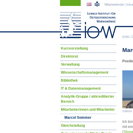
Navigation
Navigation
Mitarbeitende
|
Intr
überspringen
überspringen
IOW
/
Navigation
Kurzvorstellung
Mar
überspringen
Direktorat
Positi
Verwaltung
Wissenschaftsmanagement
Bibliothek
IT & Datenmanagement
Analytik-Gruppe / akkreditierter
Bereich
Mitarbeiterinnen und Mitarbeiter
©Amm
Marcel Sommer
Ich bi
Gleichstellung
mit ei
(
Shore