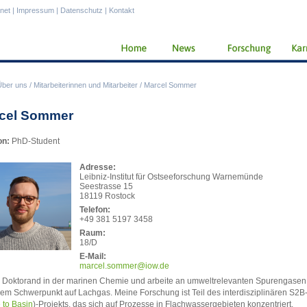
anet
|
Impressum
|
Datenschutz
|
Kontakt
Über uns
/
Mitarbeiterinnen und Mitarbeiter
/
Marcel Sommer
cel Sommer
on:
PhD-Student
Adresse:
Leibniz-Institut für Ostseeforschung Warnemünde
Seestrasse 15
18119 Rostock
Telefon:
+49 381 5197 3458
Raum:
18/D
E-Mail:
marc
el.sommer@iow.de
n Doktorand in der marinen Chemie und arbeite an umweltrelevanten Spurengasen
nem Schwerpunkt auf Lachgas. Meine Forschung ist Teil des interdisziplinären S2B
 to Basin
)-Projekts, das sich auf Prozesse in Flachwassergebieten konzentriert.