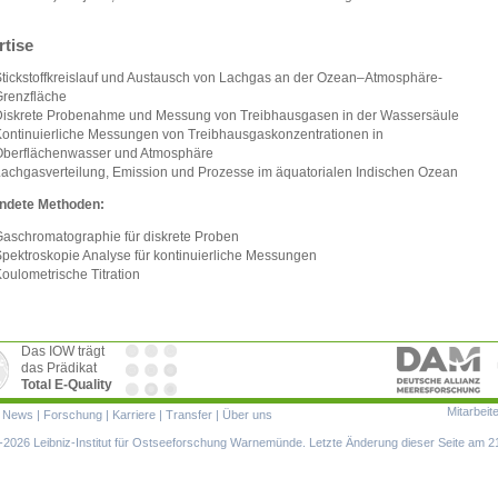
rtise
tickstoffkreislauf und Austausch von Lachgas an der Ozean–Atmosphäre-
renzfläche
iskrete Probenahme und Messung von Treibhausgasen in der Wassersäule
ontinuierliche Messungen von Treibhausgaskonzentrationen in
berflächenwasser und Atmosphäre
achgasverteilung, Emission und Prozesse im äquatorialen Indischen Ozean
ndete Methoden:
aschromatographie für diskrete Proben
pektroskopie Analyse für kontinuierliche Messungen
oulometrische Titration
Das IOW trägt
das Prädikat
Total E-Quality
Mitarbeit
ion
|
News
|
Forschung
|
Karriere
|
Transfer
|
Über uns
ringen
2026 Leibniz-Institut für Ostseeforschung Warnemünde. Letzte Änderung dieser Seite am 2