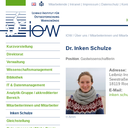
Navigation
Navigation
Mitarbeitende
|
Intranet
|
Impressum
|
Datenschutz
|
Kont
überspringen
überspringen
IOW
/
Über uns
/
Mitarbeiterinnen und Mitarbe
Navigation
Kurzvorstellung
Dr. Inken Schulze
überspringen
Direktorat
Position
: Gastwissenschaftlerin
Verwaltung
Wissenschaftsmanagement
Adresse:
Leibniz-I
Bibliothek
Seestraße
18119 Ros
IT & Datenmanagement
E-Mail:
Analytik-Gruppe / akkreditierter
inke
n.sch
Bereich
Mitarbeiterinnen und Mitarbeiter
Inken Schulze
© Amm
Gleichstellung