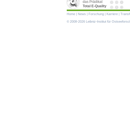
das Prädikat
Total E-Quality
Navigation
Home
|
News
|
Forschung
|
Karriere
|
Transf
überspringen
© 2008-2026 Leibniz-Institut für Ostseefor