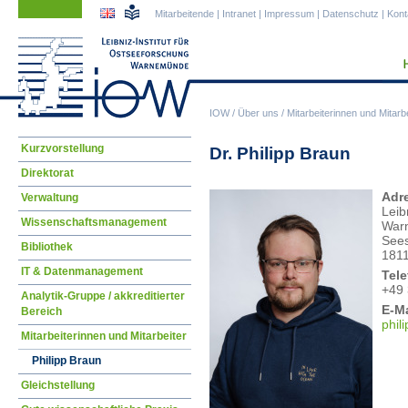
Navigation
Navigation
Mitarbeitende
|
Intranet
|
Impressum
|
Datenschutz
|
Kont
überspringen
überspringen
IOW
/
Über uns
/
Mitarbeiterinnen und Mitarbe
Navigation
Kurzvorstellung
Dr. Philipp Braun
überspringen
Direktorat
Adr
Verwaltung
Leib
Wissenschaftsmanagement
War
Sees
Bibliothek
1811
IT & Datenmanagement
Tele
+49 
Analytik-Gruppe / akkreditierter
E-Ma
Bereich
phil
Mitarbeiterinnen und Mitarbeiter
Philipp Braun
Gleichstellung