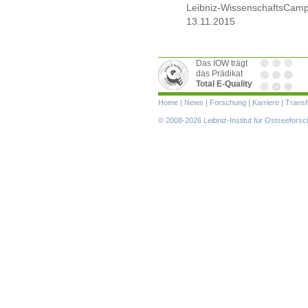
Leibniz-WissenschaftsCamp
13.11.2015
Das IOW trägt
das Prädikat
Total E-Quality
Navigation
Home
|
News
|
Forschung
|
Karriere
|
Transf
überspringen
© 2008-2026 Leibniz-Institut für Ostseefor