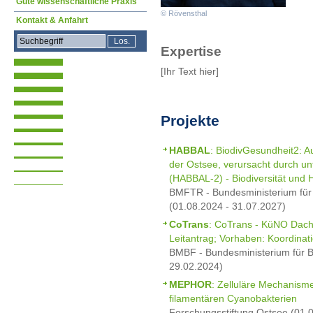
Gute wissenschaftliche Praxis
© Rövensthal
Kontakt & Anfahrt
Expertise
[Ihr Text hier]
Projekte
HABBAL
: BiodivGesundheit2: A
der Ostsee, verursacht durch un
(HABBAL-2) - Biodiversität und H
BMFTR - Bundesministerium für
(01.08.2024 - 31.07.2027)
CoTrans
: CoTrans - KüNO Dachp
Leitantrag; Vorhaben: Koordinat
BMBF - Bundesministerium für B
29.02.2024)
MEPHOR
: Zelluläre Mechanism
filamentären Cyanobakterien
Forschungsstiftung Ostsee (01.