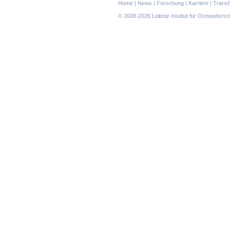
Navigation
Home
|
News
|
Forschung
|
Karriere
|
Transf
überspringen
© 2008-2026 Leibniz-Institut für Ostseefor