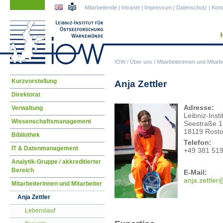
Navigation
Navigation
Mitarbeitende
|
Intranet
|
Impressum
|
Datenschutz
|
Kont
überspringen
überspringen
IOW
/
Über uns
/
Mitarbeiterinnen und Mitarbe
Navigation
Kurzvorstellung
Anja Zettler
überspringen
Direktorat
Adresse:
Verwaltung
Leibniz-Ins
Wissenschaftsmanagement
Seestraße 1
18119 Rost
Bibliothek
Telefon
:
IT & Datenmanagement
+49 381 51
Analytik-Gruppe / akkreditierter
Bereich
E-Mail:
anja
.zettler
Mitarbeiterinnen und Mitarbeiter
Anja Zettler
Lebenslauf