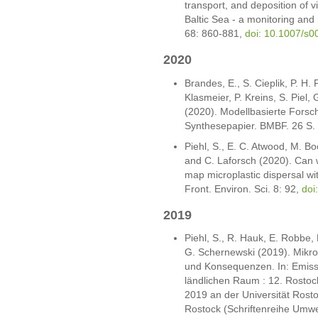
transport, and deposition of vi
Baltic Sea - a monitoring an
68: 860-881,
doi: 10.1007/s
2020
Brandes, E., S. Cieplik, P. H. 
Klasmeier, P. Kreins, S. Piel,
(2020). Modellbasierte Forsch
Synthesepapier. BMBF. 26 S. 
Piehl, S., E. C. Atwood, M. Bo
and C. Laforsch (2020). Can 
map microplastic dispersal wit
Front. Environ. Sci. 8: 92,
doi
2019
Piehl, S., R. Hauk, E. Robbe,
G. Schernewski (2019). Mikrop
und Konsequenzen. In: Emiss
ländlichen Raum : 12. Rosto
2019 an der Universität Rost
Rostock (Schriftenreihe Umwe