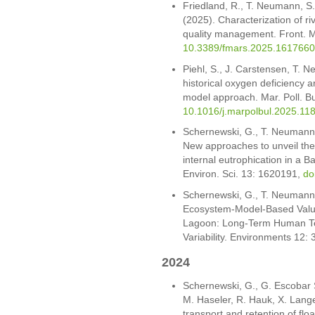
Friedland, R., T. Neumann, S
(2025). Characterization of r
quality management. Front. M
10.3389/fmars.2025.1617660
Piehl, S., J. Carstensen, T. 
historical oxygen deficiency a
model approach. Mar. Poll. Bu
10.1016/j.marpolbul.2025.11
Schernewski, G., T. Neumann,
New approaches to unveil th
internal eutrophication in a B
Environ. Sci. 13: 1620191,
do
Schernewski, G., T. Neumann,
Ecosystem-Model-Based Valuat
Lagoon: Long-Term Human Tec
Variability. Environments 12: 
2024
Schernewski, G., G. Escobar 
M. Haseler, R. Hauk, X. Lange
transport and retention of floa