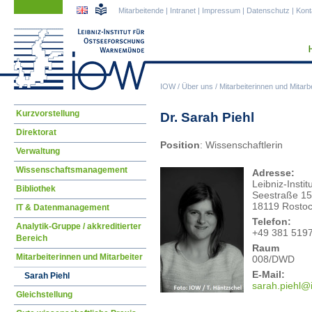
Navigation
Navigation
Mitarbeitende
|
Intranet
|
Impressum
|
Datenschutz
|
Kont
überspringen
überspringen
IOW
/
Über uns
/
Mitarbeiterinnen und Mitarbe
Navigation
Kurzvorstellung
Dr. Sarah Piehl
überspringen
Direktorat
Position
: Wissenschaftlerin
Verwaltung
Wissenschaftsmanagement
Adresse:
Leibniz-Inst
Bibliothek
Seestraße 15
18119 Rosto
IT & Datenmanagement
Telefon:
Analytik-Gruppe / akkreditierter
+49 381 519
Bereich
Raum
Mitarbeiterinnen und Mitarbeiter
008/DWD
E-Mail:
Sarah Piehl
sara
h.piehl@
Gleichstellung