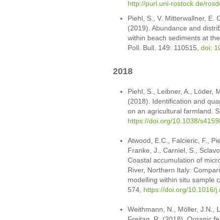
http://purl.uni-rostock.de/ro
Piehl, S., V. Mitterwallner, 
(2019). Abundance and distrib
within beach sediments at the 
Poll. Bull. 149: 110515,
doi: 
2018
Piehl, S., Leibner, A., Löder, 
(2018). Identification and qua
on an agricultural farmland. S
https://doi.org/10.1038/s415
Atwood, E.C., Falcieric, F., Pi
Franke, J., Carniel, S., Sclavo
Coastal accumulation of micro
River, Northern Italy: Compa
modelling within situ sample co
574,
https://doi.org/10.1016/
Weithmann, N., Möller, J.N., L
Freitag, R. (2018). Organic fer