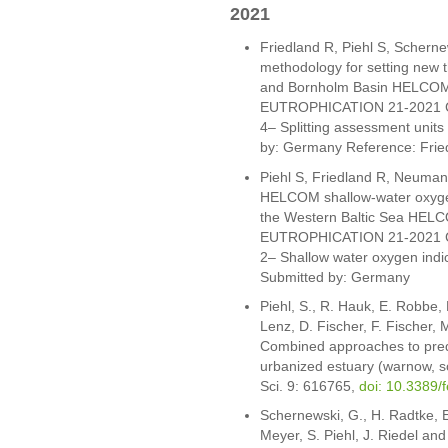
2021
Friedland R, Piehl S, Schern
methodology for setting new 
and Bornholm Basin HELCOM
EUTROPHICATION 21-2021 Co
4– Splitting assessment unit
by: Germany Reference: Friedl
Piehl S, Friedland R, Neuman
HELCOM shallow-water oxygen 
the Western Baltic Sea HELC
EUTROPHICATION 21-2021 Co
2– Shallow water oxygen indi
Submitted by: Germany
Piehl, S., R. Hauk, E. Robbe, B
Lenz, D. Fischer, F. Fischer,
Combined approaches to predi
urbanized estuary (warnow, so
Sci. 9: 616765,
doi: 10.3389/
Schernewski, G., H. Radtke, E
Meyer, S. Piehl, J. Riedel an