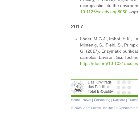
microplastic into the environm
10.1126/sciadv.aap8060
–op
2017
Löder, M.G.J., Imhof, H.K., La
Mintenig, S., Piehl, S., Primpk
G. (2017). Enzymatic purificat
samples. Environ. Sci. Techno
https://doi.org/10.1021/acs.e
Das IOW trägt
das Prädikat
Total E-Quality
Navigation
Home
|
News
|
Forschung
|
Karriere
|
Transf
überspringen
© 2008-2026 Leibniz-Institut für Ostseefor