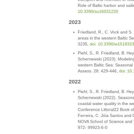
Role of Baltic harbor and saili
10.3390/su16031220
2023
Friedland, R., C. Vock and S. 
areas in the western Baltic Se
3235,
doi: 10.3390/w151832
Piehl, S., R. Friedland, B. H
Schernewski (2023). Modeling 
western Baltic Sea: Seasonal 
Assess. 28: 429-446,
doi: 10
2022
Piehl, S., R. Friedland, B. H
Schernewski (2022). Seasonal 
coastal water quality in the we
Conference Littoral22 Book of 
Ferreira, C. Jóia Santos and
NOVA School of Science and 
972- 99923-6-0