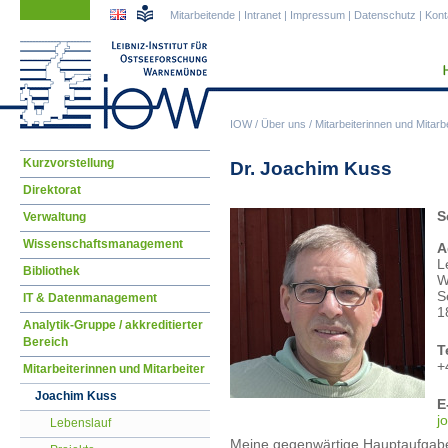
Navigation
Navigation
Mitarbeitende
|
Intranet
|
Impressum
|
Datenschutz
|
Kont
überspringen
überspringen
IOW
/
Über uns
/
Mitarbeiterinnen und Mitarbe
Navigation
Kurzvorstellung
Dr. Joachim Kuss
überspringen
Direktorat
S
Verwaltung
Wissenschaftsmanagement
A
L
Bibliothek
W
S
IT & Datenmanagement
1
Analytik-Gruppe / akkreditierter
Bereich
T
+
Mitarbeiterinnen und Mitarbeiter
Joachim Kuss
E
j
Lebenslauf
Meine gegenwärtige Hauptaufgabe