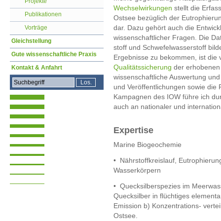
Projekte
Wechselwirkungen
stellt die Erfa
Publikationen
Ostsee bezüglich der Eutrophieru
dar. Dazu gehört auch die Entwick
Vorträge
wissenschaftlicher Fragen. Die D
Gleichstellung
stoff und Schwefelwasserstoff bil
Gute wissenschaftliche Praxis
Ergebnisse zu bekommen, ist die 
Qualitätssicherung
der erhobenen 
Kontakt & Anfahrt
wissenschaftliche Auswertung und 
und Veröffentlichungen sowie die F
Kampagnen des IOW führe ich durc
auch an nationaler und internatio
Expertise
Marine Biogeochemie
•
Nährstoffkreislauf, Eutrophieru
Wasserkörpern
•
Quecksilberspezies im Meerwas
Quecksilber in flüchtiges element
Emission
b) Konzentrations- verte
Ostsee.