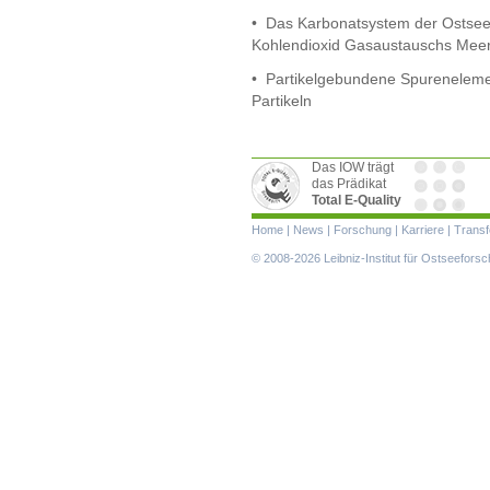
•
Das Karbonatsystem der Ostsee
Kohlendioxid Gasaustauschs Mee
• Partikelgebundene Spureneleme
Partikeln
Das IOW trägt
das Prädikat
Total E-Quality
Navigation
Home
|
News
|
Forschung
|
Karriere
|
Transf
überspringen
© 2008-2026 Leibniz-Institut für Ostseefor