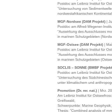
Postdoc am Leibniz Institut für 
”Untersuchung von Sedimentwell
nordwestafrikanischen Kontinenta
MGF-Nordsee (DAM Projekt)
| J
Postdoc am Alfred-Wegener-Instit
”Auswirkung des Ausschlusses mob
in marinen Schutzgebieten (Nords
MGF-Ostsee (DAM Projekt)
| Ma
Postdoc am Leibniz Institut für 
”Auswirkung des Ausschlusses mob
in marinen Schutzgebieten (Ostsee
SOCLIS – SONNE (BMBF Projek
Postdoc am Leibniz Institut für 
”Untersuchung des Südchinesisch
unter klimatischem und anthropog
Promotion (Dr. rer. nat.)
| Mrz. 2
Am Leibniz Institut für Ostseefros
Greifswald,
Schwerpunkte: Marine Geophysik,
Thesis: “Combined analysis of mm-