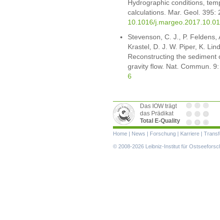
Hydrographic conditions, tem
calculations. Mar. Geol. 395:
10.1016/j.margeo.2017.10.0
Stevenson, C. J., P. Feldens,
Krastel, D. J. W. Piper, K. Li
Reconstructing the sediment 
gravity flow. Nat. Commun. 9
6
Das IOW trägt
das Prädikat
Total E-Quality
Navigation
Home
|
News
|
Forschung
|
Karriere
|
Transf
überspringen
© 2008-2026 Leibniz-Institut für Ostseefor