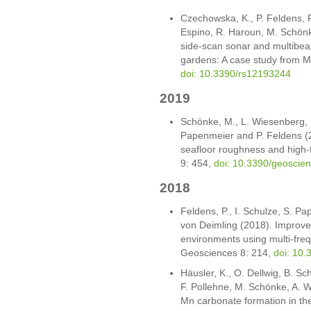
Czechowska, K., P. Feldens, 
Espino, R. Haroun, M. Schönk
side-scan sonar and multibea
gardens: A case study from 
doi: 10.3390/rs12193244
2019
Schönke, M., L. Wiesenberg, I.
Papenmeier and P. Feldens (20
seafloor roughness and high-
9: 454,
doi: 10.3390/geosci
2018
Feldens, P., I. Schulze, S. P
von Deimling (2018). Improve
environments using multi-fre
Geosciences 8: 214,
doi: 10
Häusler, K., O. Dellwig, B. Sc
F. Pollehne, M. Schönke, A. 
Mn carbonate formation in the