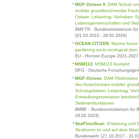
MGF-Ostsee II
: DAM Schutz un
mobiler grundberührender Fisch
Ostsee; Leitantrag; Vorhaben: E
Lebensgemeinschaften und Sed
BMFTR - Bundesministerium für
(01.03.2023 - 28.02.2026)
OCEAN CITIZEN
: Marine forest
gardening socio-ecological plan
EU - Horizon Europe 2021-2027 
MSM113
: MSM113 Ausfahrt
DFG - Deutsche Forschungsgeme
MGF-Ostsee
: DAM Pilotmission
des Ausschlusses mobiler grund
Schutzgebieten; Leitantrag; Vo
Entwicklungsszenarien benthis
Sedimentfunktionen
BMBF - Bundesministerium für B
28.02.2023)
SeaFloorScan
: Erfassung und 
Strukturen im und auf dem Mee
Bundeswehr (27.10.2017 - 31.0