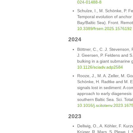
024-01488-8
Schulze, I., M. Schönke, P. 
Temporal evolution of anchor t
Bay/Baltic Sea). Front. Remo
10.3389/frsen.2025.1576192
2024
Böttner, C., C. J. Stevenson,
J. Geersen, P. Feldens and S
bulking in a giant submarine g
10.1126/sciadv.adp2584
Rooze, J., M. A. Zeller, M. Go
Schönke, H. Radtke and M. E.
signals lost in sediment: A 
approach to early diagenesis 
southern Baltic Sea. Sci. Tot
10.1016/j.scitotenv.2023.167
2023
Dellwig, O., A. Köhler, F. Kur
Krüger, R. Mars, S. Plewe, I.