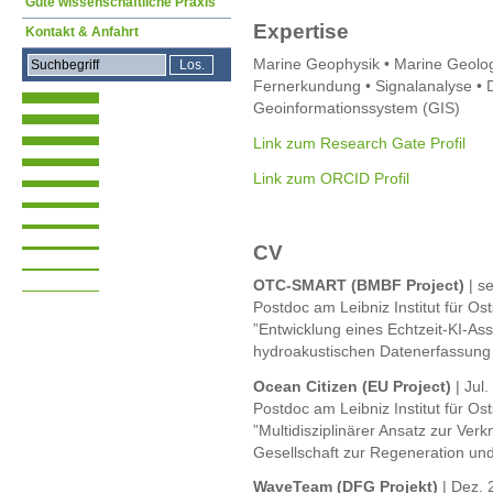
Gute wissenschaftliche Praxis
Expertise
Kontakt & Anfahrt
Marine Geophysik • Marine Geologi
Fernerkundung • Signalanalyse • 
Geoinformationssystem (GIS)
Link zum Research Gate Profil
Link zum ORCID Profil
CV
OTC-SMART (BMBF Project)
| se
Postdoc am Leibniz Institut für 
”Entwicklung eines Echtzeit-KI-A
hydroakustischen Datenerfassung 
Ocean Citizen (EU Project)
| Jul
Postdoc am Leibniz Institut für 
”Multidisziplinärer Ansatz zur Ve
Gesellschaft zur Regeneration un
WaveTeam (DFG Projekt)
| Dez. 