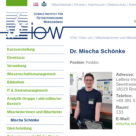
Navigation
Navigation
Mitarbeitende
|
Intranet
|
Impressum
|
Datenschutz
|
Kont
überspringen
überspringen
IOW
/
Über uns
/
Mitarbeiterinnen und Mitarbe
Navigation
Kurzvorstellung
Dr. Mischa Schönke
überspringen
Direktorat
Position
: Postdoc
Verwaltung
Wissenschaftsmanagement
Adresse:
Leibniz-I
Bibliothek
Seestrass
18119 Ros
IT & Datenmanagement
Telefon:
Analytik-Gruppe / akkreditierter
+49 381 5
Bereich
Raum:
133
Mitarbeiterinnen und Mitarbeiter
E-Mail:
Mischa Schönke
misc
ha.s
Gleichstellung