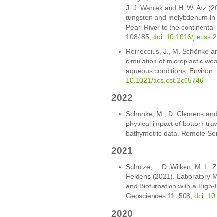
J. J. Waniek and H. W. Arz (2
tungsten and molybdenum in 
Pearl River to the continental 
108485,
doi: 10.1016/j.ecss
Reineccius, J., M. Schönke an
simulation of microplastic we
aqueous conditions. Environ. 
10.1021/acs.est.2c05746
2022
Schönke, M., D. Clemens and 
physical impact of bottom tra
bathymetric data. Remote Se
2021
Schulze, I., D. Wilken, M. L. 
Feldens (2021). Laboratory
and Bioturbation with a High
Geosciences 11: 508,
doi: 1
2020