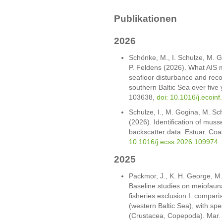
Publikationen
2026
Schönke, M., I. Schulze, M. G
P. Feldens (2026). What AIS m
seafloor disturbance and reco
southern Baltic Sea over five 
103638,
doi: 10.1016/j.ecoin
Schulze, I., M. Gogina, M. Sc
(2026). Identification of mus
backscatter data. Estuar. Coa
10.1016/j.ecss.2026.109974
2025
Packmor, J., K. H. George, M
Baseline studies on meiofauna
fisheries exclusion I: compar
(western Baltic Sea), with spe
(Crustacea, Copepoda). Mar. 