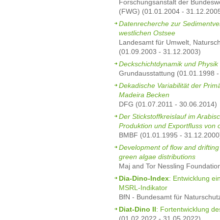
Forschungsanstalt der Bundeswe
(FWG) (01.01.2004 - 31.12.200
Datenrecherche zur Sedimentvert
westlichen Ostsee
Landesamt für Umwelt, Natursc
(01.09.2003 - 31.12.2003)
Deckschichtdynamik und Physik
Grundausstattung (01.01.1998 -
Dekadische Variabilität der Pri
Madeira Becken
DFG (01.07.2011 - 30.06.2014)
Der Stickstoffkreislauf im Arabi
Produktion und Exportfluss von 
BMBF (01.01.1995 - 31.12.2000
Development of flow and drifting 
green algae distributions
Maj and Tor Nessling Foundatio
Dia-Dino-Index
: Entwicklung ei
MSRL-Indikator
BfN - Bundesamt für Naturschut
Diat-Dino II
: Fortentwicklung de
(01.02.2022 - 31.05.2022)