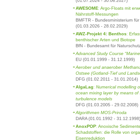
(01.07.2024 - 30.06.2027)
AWESOME
: Argo-Floats mit erw
Nährstoff-Messungen
BMFTR - Bundesministerium für
(01.03.2026 - 28.02.2029)
AWZ-Projekt 4: Benthos
: Erfa
benthischer Arten und Biotope
BfN - Bundesamt für Naturschut
Advanced Study Course “Marine
EU (01.01.1999 - 31.12.1999)
Aerober und anaerober Methanu
Ostsee (Gotland-Tief und Landso
DFG (01.02.2011 - 31.01.2014)
AlgaLag
:
Numerical modelling of
ocean mixing layer by means of
turbulence models
DFG (01.03.2005 - 29.02.2008)
Algorithmen MOS-Priroda
DARA (01.01.1992 - 31.12.1998
AnoxPOP
: Anoxische Sedimente
Schadstoffen: die Rolle von org
Eisenreduktion