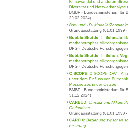
Klimawandel und anderen Stresso
Diversität und Netzwerkanalyse 
BMBF - Bundesministerium für B
29.02.2024)
Box- und 1D- Modelle/Zooplank
Grundausstattung (01.01.1999 -
Bubble Shuttle II - Schmale
: B
methanotropher Mikroorganism
DFG - Deutsche Forschungsgeme
Bubble Shuttle II - Schulz-Vog
methanotropher Mikroorganism
DFG - Deutsche Forschungsgeme
C-SCOPE
: C-SCOPE IOW – Ana
unter dem Einfluss von Eutroph
Messnetzes in der Ostsee
BMBF - Bundesministerium für B
31.12.2024)
CARBUD
:
Umsatz und Akkumulat
Gotlandsee
Grundausstattung (01.01.1998 -
CARFIX
:
Beziehung zwischen s
Fixierung