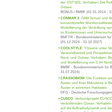
der OSTSEE, Vorhaben: Die Rolle 
Ostsee
BONUS / BMBF (01.01.2014 - 3
CONMAR 2
: DAM Schutz und Nu
konventioneller Munitionsaltlas
Modellierung der Verdriftung sp
im Küstenozean und Untersuch
BMFTR - Bundesministerium für
(01.12.2024 - 31.10.2027)
COOLSTYLE
: "Ozeane unter St
Verwundbarkeit und Perspektiven
Nord- und Ostsee; Vorhaben: B
und Modellierung von C im Nor
BMBF - Bundesministerium für B
31.07.2024)
CRASSOBIOM
: Die Funktion vo
Auster und ihrer Mikrobiota in B
Auster in extremen Habitaten
DFG - Deutsche Forschungsgeme
CUSCO
: Verbundprojekt CUSCO 
verändernden Ozean; Vorhaben: E
auf die Auftriebsdynamik und d