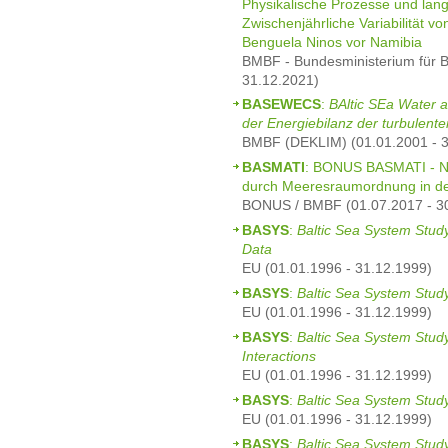
Physikalische Prozesse und langp
Zwischenjährliche Variabilität v
Benguela Ninos vor Namibia
BMBF - Bundesministerium für B
31.12.2021)
BASEWECS
:
BAltic SEa Water 
der Energiebilanz der turbulent
BMBF (DEKLIM) (01.01.2001 - 3
BASMATI
: BONUS BASMATI - Na
durch Meeresraumordnung in d
BONUS / BMBF (01.07.2017 - 3
BASYS
:
Baltic Sea System Study
Data
EU (01.01.1996 - 31.12.1999)
BASYS
:
Baltic Sea System Stud
EU (01.01.1996 - 31.12.1999)
BASYS
:
Baltic Sea System Study
Interactions
EU (01.01.1996 - 31.12.1999)
BASYS
:
Baltic Sea System Study
EU (01.01.1996 - 31.12.1999)
BASYS
:
Baltic Sea System Stud