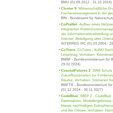
BMU (01.09.2012 - 31.10.2014)
Cluster 9
: Wissenschaftliche G
Fischereimanagement in der deu
BfN - Bundesamt für Naturschut
CoPraNet
:
Aufbau eines Netzwe
integrierten Küstenzonenmanag
der Informationsbereitstellung u
Internet. Beteiligung über Untera
INTERREG IIIC (01.03.2004 - 2
CoTrans
: CoTrans - KüNO Dachp
Leitantrag; Vorhaben: Koordinat
BMBF - Bundesministerium für B
29.02.2024)
CoastalFutures 2
: DAM Schutz 
Zukunftsszenarien zur Förderun
Räume; Vorhaben: Szenarien fü
BMFTR - Bundesministerium für
(01.12.2024 - 30.11.2027)
CodeBlue
: SBEP 2 - CodeBlue:
Datensätzen, Modellergebnisse 
blaues nachhaltiges Eutrophier
und der Ostsee; Vorhaben: Harmo