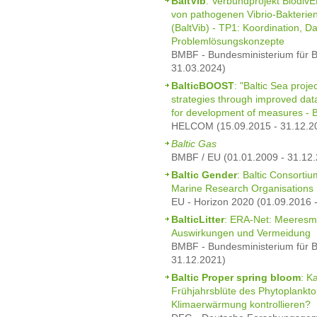
BaltVib
: Verbundprojekt BiodivE
von pathogenen Vibrio-Bakterie
(BaltVib) - TP1: Koordination,
Problemlösungskonzepte
BMBF - Bundesministerium für B
31.03.2024)
BalticBOOST
: "Baltic Sea proj
strategies through improved da
for development of measures - 
HELCOM (15.09.2015 - 31.12.2
Baltic Gas
BMBF / EU (01.01.2009 - 31.12.
Baltic Gender
: Baltic Consorti
Marine Research Organisations
EU - Horizon 2020 (01.09.2016 
BalticLitter
: ERA-Net: Meeresmü
Auswirkungen und Vermeidung
BMBF - Bundesministerium für B
31.12.2021)
Baltic Proper spring bloom
: K
Frühjahrsblüte des Phytoplankto
Klimaerwärmung kontrollieren?