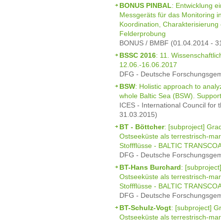
BONUS PINBAL
: Entwicklung e
Messgeräts für das Monitoring i
Koordination, Charakterisierung 
Felderprobung
BONUS / BMBF (01.04.2014 - 3
BSSC 2016
: 11. Wissenschaftli
12.06.-16.06.2017
DFG - Deutsche Forschungsgeme
BSW
: Holistic approach to anal
whole Baltic Sea (BSW). Suppor
ICES - International Council for 
31.03.2015)
BT - Böttcher
: [subproject] Gra
Ostseeküste als terrestrisch-mar
Stoffflüsse - BALTIC TRANSCO
DFG - Deutsche Forschungsgeme
BT-Hans Burchard
: [subprojec
Ostseeküste als terrestrisch-mar
Stoffflüsse - BALTIC TRANSCO
DFG - Deutsche Forschungsgeme
BT-Schulz-Vogt
: [subproject] 
Ostseeküste als terrestrisch-mar