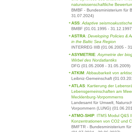
naturwissenschaftliche Bewertu
BMBF - Bundesministerium für B
31.07.2024)
ASS
:
Adaptive seismoakustisch
BMBF (01.01.1995 - 31.12.1997
ASTRA
:
Developing Policies & A
in the Baltic Sea Region
INTERREG IIIB (01.06.2005 - 3
ASYMETRIE
:
Asymetrie der bi
Wirbel des Nordatlantiks
DFG (01.05.2008 - 31.05.2009)
ATKIM
: Abbaubarkeit von arkti
Leibniz-Gemeinschaft (01.03.20
ATLAS
: Kartierung der Lebens
Lebensgemeinschaften am Meer
Mecklenburg-Vorpommerns
Landesamt für Umwelt, Natursc
Vorpommern (LUNG) (01.06.201
ATMO-SHIP
: ITMS Modul Q&S II
Konzentrationen von CO2 und C
BMFTR - Bundesministerium für