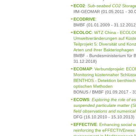
ECO2
:
Sub-seabed CO2 Storage
IfM-GEOMAR (01.05.2011 - 30.
ECODRIVE
:
BMBF (01.01.2009 - 31.12.2012
ECOLOC
: WTZ China - ECOLOC
Umweltveränderungen auf Küste
Teilprojekt 5: Diversität und Ko
Arten und ihrer Bakteriophagen
BMBF - Bundesministerium für B
31.12.2018)
ECOMAP
: Verbundprojekt: ECO
Monitoring küstennaher Schlüsse
BENTHOS - Detektion benthisch
optischen Methoden
BONUS / BMBF (01.09.2017 - 3
ECOWS
:
Exploring the role of es
suspended particulate matter (
field observations and numerical
DFG (16.10.2010 - 15.10.2013)
EFFECTIVE
: Enhancing social 
reinforcing the eFFECTIVEness o