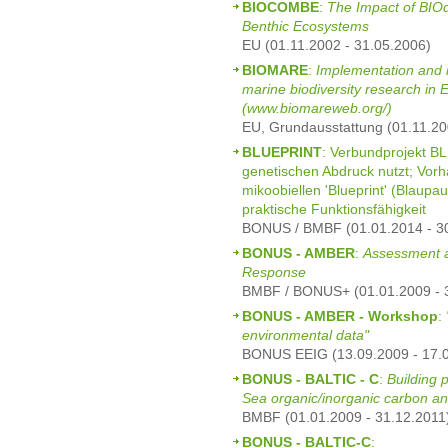
BIOCOMBE
:
The Impact of BIOd
Benthic Ecosystems
EU (01.11.2002 - 31.05.2006)
BIOMARE
:
Implementation and n
marine biodiversity research in 
(www.biomareweb.org/)
EU, Grundausstattung (01.11.20
BLUEPRINT
: Verbundprojekt BL
genetischen Abdruck nutzt; Vorh
mikoobiellen 'Blueprint' (Blaupa
praktische Funktionsfähigkeit
BONUS / BMBF (01.01.2014 - 3
BONUS - AMBER
:
Assessment a
Response
BMBF / BONUS+ (01.01.2009 - 
BONUS - AMBER - Workshop
:
environmental data"
BONUS EEIG (13.09.2009 - 17.
BONUS - BALTIC - C
:
Building p
Sea organic/inorganic carbon a
BMBF (01.01.2009 - 31.12.2011
BONUS - BALTIC-C
: