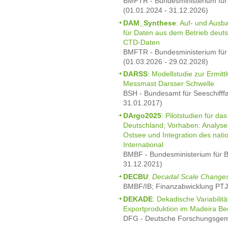
BMFTR - Bundesministerium für
(01.01.2024 - 31.12.2026)
DAM_Synthese
: Auf- und Ausb
für Daten aus dem Betrieb deut
CTD-Daten
BMFTR - Bundesministerium für
(01.03.2026 - 29.02.2028)
DARSS
: Modellstudie zur Ermit
Messmast Darsser Schwelle
BSH - Bundesamt für Seeschifff
31.01.2017)
DArgo2025
: Pilotstudien für da
Deutschland; Vorhaben: Analysen
Ostsee und Integration des na
International
BMBF - Bundesministerium für B
31.12.2021)
DECBU
:
Decadal Scale Changes
BMBF/IB; Finanzabwicklung PTJ 
DEKADE
: Dekadische Variabilit
Exportproduktion im Madeira B
DFG - Deutsche Forschungsgeme