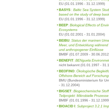
EU (01.01.1996 - 31.12.1999)
BASYS
:
Baltic Sea System Stud
based on the study of deep bas
EU (01.01.1996 - 31.12.1999)
BEEP
:
Biological Effects of Env
Ecosystems
EU (01.02.2001 - 31.01.2004)
BEIBU
:
Status der marinen Umwe
Meer, und Entwicklung während 
und anthropogener Einflüsse
BMBF (01.07.2009 - 30.06.2012
BENEFIT
:
BENguela Environmet F
nicht bekannt (01.01.1997 - 31.
BEOFINO
:
Ökologische Begleit
Offshore-Bereich auf Forschung
BMU (Bundesministerium für Umw
- 31.12.2004)
BIGSET
:
Biogeochemische Stoff-
Teilprojekt: Mikrobielle Prozes
BMBF (01.01.1996 - 31.12.1999
BIOACID I
:
Subproject 3.2.1 Im