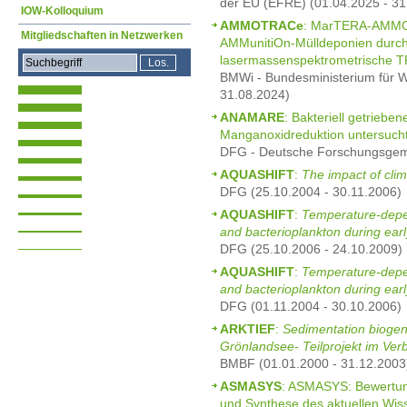
der EU (EFRE) (01.04.2025 - 31
IOW-Kolloquium
AMMOTRACe
: MarTERA-AMMO
Mitgliedschaften in Netzwerken
AMMunitiOn-Mülldeponien durch
lasermassenspektrometrische T
BMWi - Bundesministerium für Wi
31.08.2024)
ANAMARE
: Bakteriell getriebe
Manganoxidreduktion untersucht
DFG - Deutsche Forschungsgeme
AQUASHIFT
:
The impact of clim
DFG (25.10.2004 - 30.11.2006)
AQUASHIFT
:
Temperature-depe
and bacterioplankton during earl
DFG (25.10.2006 - 24.10.2009)
AQUASHIFT
:
Temperature-depe
and bacterioplankton during earl
DFG (01.11.2004 - 30.10.2006)
ARKTIEF
:
Sedimentation biogene
Grönlandsee- Teilprojekt im Ve
BMBF (01.01.2000 - 31.12.2003
ASMASYS
: ASMASYS: Bewertu
und Synthese des aktuellen Wis