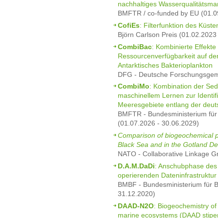
nachhaltiges Wasserqualitätsma
BMFTR / co-funded by EU (01.0
CofiEs
: Filterfunktion des Küs
Björn Carlson Preis (01.02.2023
CombiBac
: Kombinierte Effekt
Ressourcenverfügbarkeit auf de
Antarktisches Bakterioplankton
DFG - Deutsche Forschungsgeme
CombiMo
: Kombination der Se
maschinellem Lernen zur Identifi
Meeresgebiete entlang der deu
BMFTR - Bundesministerium für
(01.07.2026 - 30.06.2029)
Comparison of biogeochemical pr
Black Sea and in the Gotland D
NATO - Collaborative Linkage G
D.A.M.DaDi
: Anschubphase des 
operierenden Dateninfrastruktur
BMBF - Bundesministerium für B
31.12.2020)
DAAD-N2O
: Biogeochemistry of 
marine ecosystems (DAAD stipe