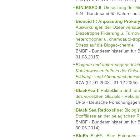
BfN-MSFD II
: Umsetzung der Me
BfN - Bundesamt für Naturschut
Bioacid II: Anpassung Prokar
Auswirkungen der Ozeanversaue
Diazotrophe Fixierung u. Turnove
heterotropher u. chemoauto-tro
Stress auf die Biogeo-chemie
BMBF - Bundesministerium für B
31.08.2015)
Biogene und anthropogene leicht
Kohlenwasserstoffe in der Osts
Bildungs- und Abbaumechamismen
IOW (01.01.2003 - 31.12.2005)
BlackPearl
: Paläoklima und -u
des vorletzten Glazials - Rekon
DFG - Deutsche Forschungsgeme
Black Sea Redoxcline
: Biolog
Stoffflüsse an der pelagischen
BMBF - Bundesministerium für B
30.06.2014)
BluEs
: BluES - Blue_Estuaries 