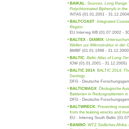
BAIKAL
:
Sources, Long Range T
Polychlorinated Biphenyls in the
INTAS (01.01.2001 - 31.12.2004
BALTCOAST
:
Integrated Coasta
Region
EU Interreg IIIB (01.07.2002 - 3
BALTEX - DIAMIX
:
Untersuchun
Wellen zur Mikrostruktur in der
BMBF (01.01.1998 - 31.12.2000
BALTIC
:
Baltic Atlas of Long-T
IOW (01.01.2001 - 31.12.2005)
BALTIC 2014
: BALTIC 2014: Th
Geology
DFG - Deutsche Forschungsgeme
BALTICMAGX
: Ökologische Au
Bakterien in Redoxgradienten in
DFG - Deutsche Forschungsgeme
BALTWRECK
: Preventing massi
from the leaking wrecks and mun
EU - Interreg South Baltic (01.0
BANINO
: WTZ Südliches Afrika