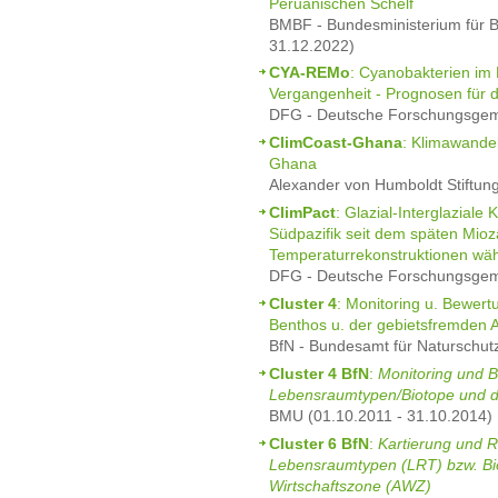
Peruanischen Schelf
BMBF - Bundesministerium für B
31.12.2022)
CYA-REMo
: Cyanobakterien im K
Vergangenheit - Prognosen für d
DFG - Deutsche Forschungsgeme
ClimCoast-Ghana
: Klimawande
Ghana
Alexander von Humboldt Stiftun
ClimPact
: Glazial-Interglaziale
Südpazifik seit dem späten Mio
Temperaturrekonstruktionen wäh
DFG - Deutsche Forschungsgeme
Cluster 4
: Monitoring u. Bewer
Benthos u. der gebietsfremden A
BfN - Bundesamt für Naturschut
Cluster 4 BfN
:
Monitoring und 
Lebensraumtypen/Biotope und d
BMU (01.10.2011 - 31.10.2014)
Cluster 6 BfN
:
Kartierung und R
Lebensraumtypen (LRT) bzw. Bio
Wirtschaftszone (AWZ)