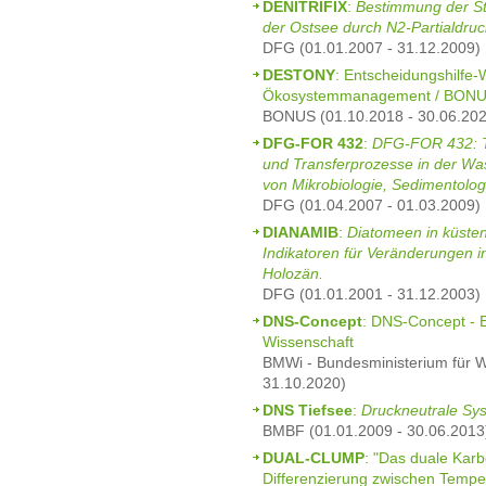
DENITRIFIX
:
Bestimmung der Stic
der Ostsee durch N2-Partialdr
DFG (01.01.2007 - 31.12.2009)
DESTONY
: Entscheidungshilfe-
Ökosystemmanagement / BON
BONUS (01.10.2018 - 30.06.202
DFG-FOR 432
:
DFG-FOR 432: TP
und Transferprozesse in der W
von Mikrobiologie, Sedimentolo
DFG (01.04.2007 - 01.03.2009)
DIANAMIB
:
Diatomeen in küste
Indikatoren für Veränderungen in
Holozän.
DFG (01.01.2001 - 31.12.2003)
DNS-Concept
: DNS-Concept - 
Wissenschaft
BMWi - Bundesministerium für Wi
31.10.2020)
DNS Tiefsee
:
Druckneutrale Sys
BMBF (01.01.2009 - 30.06.2013
DUAL-CLUMP
: "Das duale Kar
Differenzierung zwischen Temper