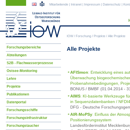
Navigation
Navigation
Mitarbeitende
|
Intranet
|
Impressum
|
Datenschutz
|
Kont
überspringen
überspringen
IOW
/
Forschung
/
Projekte
/
Alle Projekte
Navigation
Forschungsbereiche
Alle Projekte
überspringen
Abteilungen
S2B - Flachwasserprozesse
Ostsee-Monitoring
AFISmon
: Entwicklung eines a
Überwachung biogeochemischer 
Lehre
Probenahmebedingungen, Proj
Projekte
BONUS / BMBF (01.04.2014 - 3
Publikationen
AIMS
: KI-basierte Werkzeuge f
in Sequenzdatenbanken / NFDI4B
Datenportal
DFG - Deutsche Forschungsgeme
Forschungsschiffe
AIR-MoPSy
: Einfluss der Atmo
Forschungsinfrastruktur
Positionierungssystem
Landesförderinstitut Mecklenbur
Forschungstaucher