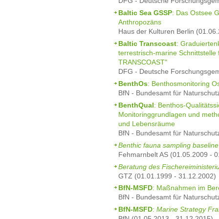
DFG - Deutsche Forschungsgeme
Baltic Sea GSSP
: Das Ostsee G
Anthropozäns
Haus der Kulturen Berlin (01.06
Baltic Transcoast
: Graduierten
terrestrisch-marine Schnittstelle
TRANSCOAST"
DFG - Deutsche Forschungsgeme
BenthOs
: Benthosmonitoring O
BfN - Bundesamt für Naturschut
BenthQual
: Benthos-Qualitätss
Monitoringgrundlagen und metho
und Lebensräume
BfN - Bundesamt für Naturschut
Benthic fauna sampling baseline
Fehmarnbelt AS (01.05.2009 - 0
Beratung des Fischereiministeri
GTZ (01.01.1999 - 31.12.2002)
BfN-MSFD
: Maßnahmen im Ber
BfN - Bundesamt für Naturschut
BfN-MSFD
:
Marine Strategy Fr
BfN (01.05.2013 - 31.12.2015)