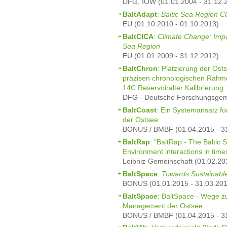
DFG, IOW (01.01.2004 - 31.12.
BaltAdapt
:
Baltic Sea Region C
EU (01.10.2010 - 01.10.2013)
BaltCICA
:
Climate Change: Impac
Sea Region
EU (01.01.2009 - 31.12.2012)
BaltChron
: Platzierung der Ost
präzisen chronologischen Rahm
14C Reservoiralter Kalibrierung
DFG - Deutsche Forschungsgeme
BaltCoast
: Ein Systemansatz f
der Ostsee
BONUS / BMBF (01.04.2015 - 3
BaltRap
: "BaltRap - The Baltic
Environment interactions in time
Leibniz-Gemeinschaft (01.02.20
BaltSpace
:
Towards Sustainabl
BONUS (01.01.2015 - 31.03.201
BaltSpace
: BaltSpace - Wege z
Management der Ostsee
BONUS / BMBF (01.04.2015 - 3