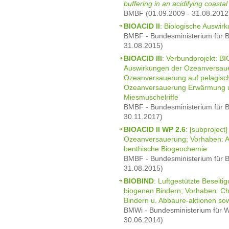
buffering in an acidifying coasta
BMBF (01.09.2009 - 31.08.2012
BIOACID II
: Biologische Auswi
BMBF - Bundesministerium für B
31.08.2015)
BIOACID III
: Verbundprojekt: B
Auswirkungen der Ozeanversauer
Ozeanversauerung auf pelagische 
Ozeanversauerung Erwärmung u
Miesmuschelriffe
BMBF - Bundesministerium für B
30.11.2017)
BIOACID II WP 2.6
: [subproject
Ozeanversauerung; Vorhaben: Au
benthische Biogeochemie
BMBF - Bundesministerium für B
31.08.2015)
BIOBIND
: Luftgestützte Beseit
biogenen Bindern; Vorhaben: Che
Bindern u. Abbaure-aktionen so
BMWi - Bundesministerium für Wi
30.06.2014)