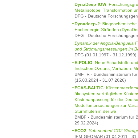
DynaDeep-IOW
: Forschungsgr
Metallisotope: Transformation u
DFG - Deutsche Forschungsgeme
Dynadeep-2
: Biogeochemische 
Hochenergie-Stränden (DynaDee
DFG - Deutsche Forschungsgeme
Dynamik der Angola-Benguela F
und Strömungsmessungen im Ber
DFG (01.01.1997 - 31.12.1999)
E-POLIO
: Neue Schadstoffe und
Indischen Ozeans; Vorhaben: Mik
BMFTR - Bundesministerium für
(15.03.2024 - 31.07.2026)
ECAS-BALTIC
: Küstenmeerfors
ökosystem-verträglichen Küsten
Küstenanpassung für die Deuts
Modelluntersuchungen zur Varia
Sturmfluten in der we
BMBF - Bundesministerium für B
29.02.2024)
ECO2
:
Sub-seabed CO2 Storage
IFM-GEOMAR (01.04.2011 - 31.