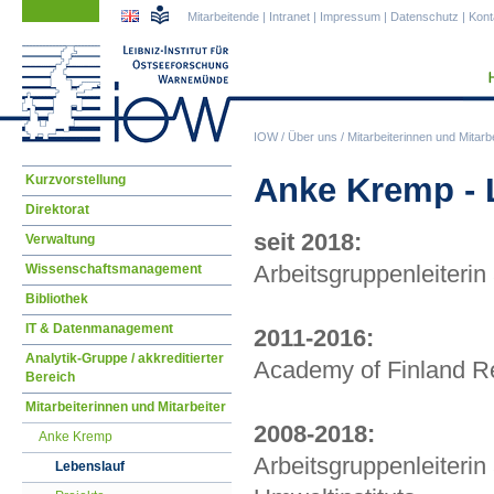
Navigation
Navigation
Mitarbeitende
|
Intranet
|
Impressum
|
Datenschutz
|
Kont
überspringen
überspringen
IOW
/
Über uns
/
Mitarbeiterinnen und Mitarbe
Navigation
Anke Kremp - 
Kurzvorstellung
überspringen
Direktorat
seit 2018:
Verwaltung
Arbeitsgruppenleiteri
Wissenschaftsmanagement
Bibliothek
IT & Datenmanagement
2011-2016:
Analytik-Gruppe / akkreditierter
Academy of Finland R
Bereich
Mitarbeiterinnen und Mitarbeiter
2008-2018:
Anke Kremp
Arbeitsgruppenleiteri
Lebenslauf