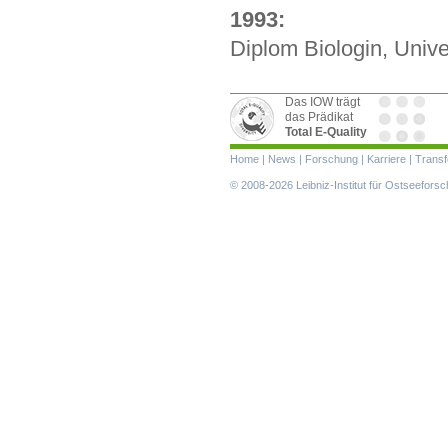
1993:
Diplom Biologin, Unive
Das IOW trägt
das Prädikat
Total E-Quality
Navigation
Home
|
News
|
Forschung
|
Karriere
|
Transf
überspringen
© 2008-2026 Leibniz-Institut für Ostseefor