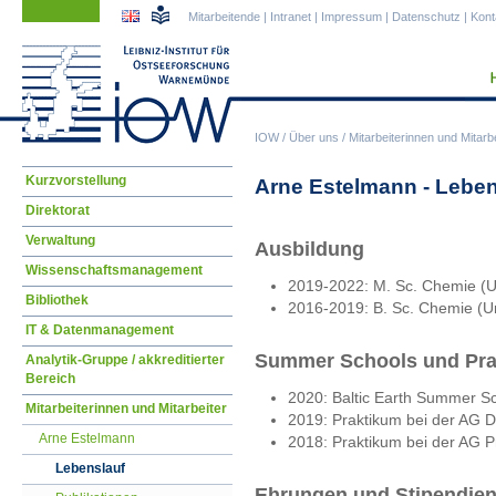
Navigation
Navigation
Mitarbeitende
|
Intranet
|
Impressum
|
Datenschutz
|
Kont
überspringen
überspringen
IOW
/
Über uns
/
Mitarbeiterinnen und Mitarbe
Navigation
Kurzvorstellung
Arne Estelmann - Leben
überspringen
Direktorat
Verwaltung
Ausbildung
Wissenschaftsmanagement
2019-2022: M. Sc. Chemie (Un
Bibliothek
2016-2019: B. Sc. Chemie (Uni
IT & Datenmanagement
Summer Schools und Pra
Analytik-Gruppe / akkreditierter
Bereich
2020: Baltic Earth Summer Sc
Mitarbeiterinnen und Mitarbeiter
2019: Praktikum bei der AG Dr
Arne Estelmann
2018: Praktikum bei der AG Pro
Lebenslauf
Ehrungen und Stipendie