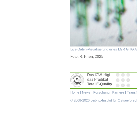
Live-Daten-Visualisierung eines LGR GHG A
Foto: R. Prien, 2025.
Das IOW trägt
das Prädikat
Total E-Quality
Navigation
Home
|
News
|
Forschung
|
Karriere
|
Transf
überspringen
© 2008-2026 Leibniz-Institut für Ostseefor