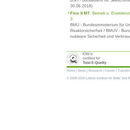
30.06.2018)
Fino II MT
: Betrieb u. Erweiter
3
BMU - Bundesministerium für Um
Reaktorsicherheit / BMUV - Bund
nukleare Sicherheit und Verbrau
IOW is
certified for
Total E-Quality
Skip
Home
|
News
|
Research
|
Career
|
Transfer
navigation
© 2008-2026 Leibniz Institute for Baltic Se