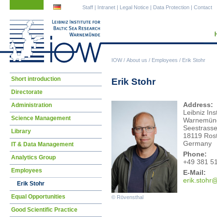
Skip
Skip
Staff
|
Intranet
|
Legal Notice
|
Data Protection
|
Contact
navigation
navigation
IOW
/
About us
/
Employees
/
Erik Stohr
Skip
Short introduction
Erik Stohr
navigation
Directorate
Address:
Administration
Leibniz Ins
Science Management
Warnemün
Seestrasse
Library
18119 Ros
Germany
IT & Data Management
Phone:
Analytics Group
+49 381 5
Employees
E-Mail:
erik
.stohr
Erik Stohr
Equal Opportunities
© Rövensthal
Good Scientific Practice