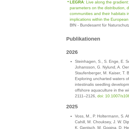
LEGRA
: Live along the gradient
parameters on the distribution, d
communities and their habitats i
implications within the European
BfN - Bundesamt für Naturschut
Publikationen
2026
Steinhagen, S., S. Enge, E. Sc
Johansson, G. Nylund, A. Oerb
Staufenberger, M. Kaiser, T. 
Exploring uncharted waters of
intestinalis seedling developme
offshore aquaculture in the wi
2111–2126,
doi: 10.1007/s1
2025
Voss, M., P. Holtermann, S. A
Cahill, M. Chouksey, J. W. Dip
K. Gentsch, M. Gogina, D. He