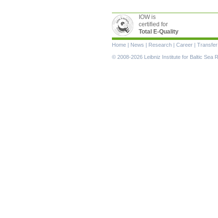
IOW is
certified for
Total E-Quality
Skip
Home
|
News
|
Research
|
Career
|
Transfer
navigation
© 2008-2026 Leibniz Institute for Baltic Se