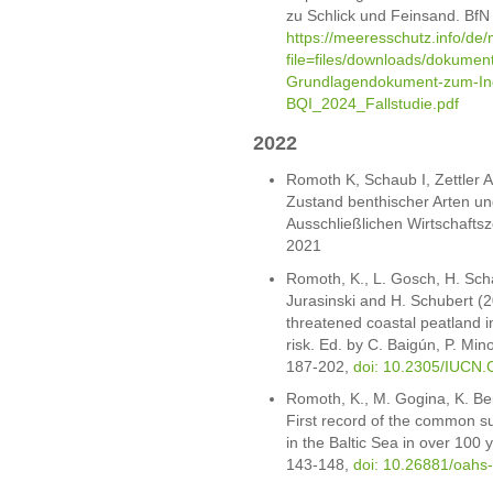
zu Schlick und Feinsand. BfN
https://meeresschutz.info/de/
file=files/downloads/dokumen
Grundlagendokument-zum-Indi
BQI_2024_Fallstudie.pdf
2022
Romoth K, Schaub I, Zettler A
Zustand benthischer Arten un
Ausschließlichen Wirtschafts
2021
Romoth, K., L. Gosch, H. Sch
Jurasinski and H. Schubert (
threatened coastal peatland in
risk. Ed. by C. Baigún, P. Mi
187-202,
doi: 10.2305/IUCN.
Romoth, K., M. Gogina, K. Beis
First record of the common s
in the Baltic Sea in over 100 
143-148,
doi: 10.26881/oahs