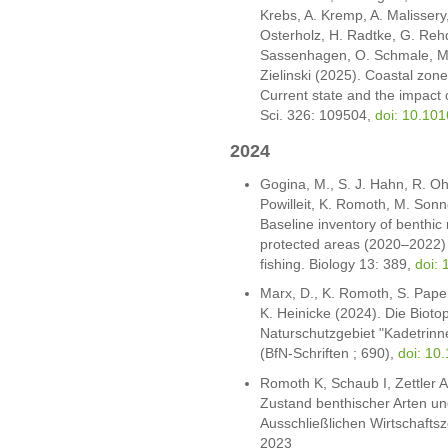
Krebs, A. Kremp, A. Malissery,
Osterholz, H. Radtke, G. Rehd
Sassenhagen, O. Schmale, M.
Zielinski (2025). Coastal zone
Current state and the impact 
Sci. 326: 109504,
doi: 10.10
2024
Gogina, M., S. J. Hahn, R. Ohd
Powilleit, K. Romoth, M. Sonn
Baseline inventory of benthi
protected areas (2020–2022) 
fishing. Biology 13: 389,
doi:
Marx, D., K. Romoth, S. Papen
K. Heinicke (2024). Die Biot
Naturschutzgebiet "Kadetrinn
(BfN-Schriften ; 690),
doi: 10
Romoth K, Schaub I, Zettler A
Zustand benthischer Arten un
Ausschließlichen Wirtschafts
2023