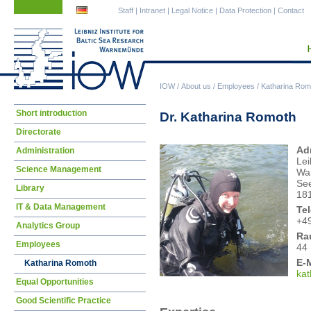
Skip
Skip
Staff
|
Intranet
|
Legal Notice
|
Data Protection
|
Contact
navigation
navigation
IOW
/
About us
/
Employees
/
Katharina Rom
Skip
Short introduction
Dr. Katharina Romoth
navigation
Directorate
Ad
Administration
Lei
Science Management
Wa
See
Library
18
IT & Data Management
Tel
+4
Analytics Group
Ra
Employees
44
E-M
Katharina Romoth
kat
Equal Opportunities
Good Scientific Practice