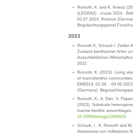
Romoth, K. and K. Kniesz (202
(LEGRA2) - cruise 2024 - Bal
02.07.2024, Rostock (German
Begutachtungspanel Forschun
2023
Romoth K, Schaub I, Zettler A
Zustand benthischer Arten un
Ausschließlichen Wirtschafts
2022
Romoth, K. (2023). Living alon
of macrobenthic communities i
EMB319, 01.06. - 09.06.2023
(Germany). Begutachtungspan
Romoth, K., A. Darr, S. Papen
(2023). Substrate heterogeneit
marine benthic assemblages. 
10.3390/biology12060825
Schaub, I., K. Romoth and M. 
Anpassung von Indikatoren f