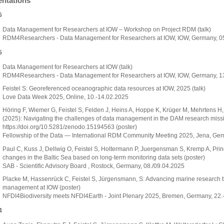
entations
6
Data Management for Researchers at IOW – Workshop on Project RDM (talk)
RDM4Researchers - Data Management for Researchers at IOW, IOW, Germany, 0
5
Data Management for Researchers at IOW (talk)
RDM4Researchers - Data Management for Researchers at IOW, IOW, Germany, 1
Feistel S: Georeferenced oceanographic data resources at IOW, 2025 (talk)
Love Data Week 2025, Online, 10.-14.02.2025
Höring F, Wiemer G, Feistel S, Felden J, Heins A, Hoppe K, Krüger M, Mehrtens H,
(2025): Navigating the challenges of data management in the DAM research miss
https://doi.org/10.5281/zenodo.15194563 (poster)
Fellowship of the Data — International RDM Community Meeting 2025, Jena, Ger
Paul C, Kuss J, Dellwig O, Feistel S, Holtermann P, Juergensman S, Kremp A, Pr
changes in the Baltic Sea based on long-term monitoring data sets (poster)
SAB - Scientific Advisory Board , Rostock, Germany, 08./09.04.2025
Placke M, Hassenrück C, Feistel S, Jürgensmann, S: Advancing marine research 
management at IOW (poster)
NFDI4Biodiversity meets NFDI4Earth - Joint Plenary 2025, Bremen, Germany, 22
4