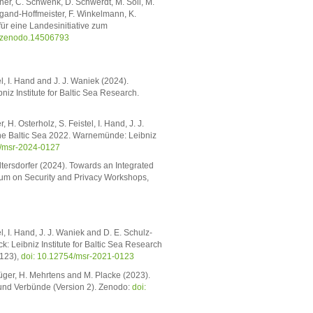
öner, C. Schwenk, D. Schwerdt, M. Söll, M.
iegand-Hoffmeister, F. Winkelmann, K.
für eine Landesinitiative zum
1/zenodo.14506793
l, I. Hand and J. J. Waniek (2024).
z Institute for Baltic Sea Research.
. Osterholz, S. Feistel, I. Hand, J. J.
he Baltic Sea 2022. Warnemünde: Leibniz
4/msr-2024-0127
altersdorfer (2024). Towards an Integrated
um on Security and Privacy Workshops,
, I. Hand, J. J. Waniek and D. E. Schulz-
: Leibniz Institute for Baltic Sea Research
 123),
doi: 10.12754/msr-2021-0123
rüger, H. Mehrtens and M. Placke (2023).
d Verbünde (Version 2). Zenodo:
doi: