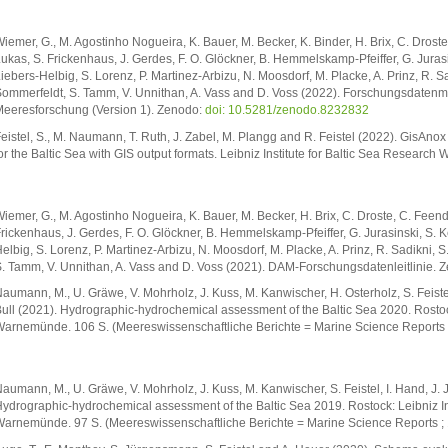
iemer, G., M. Agostinho Nogueira, K. Bauer, M. Becker, K. Binder, H. Brix, C. Droste,
ukas, S. Frickenhaus, J. Gerdes, F. O. Glöckner, B. Hemmelskamp-Pfeiffer, G. Jurasin
iebers-Helbig, S. Lorenz, P. Martinez-Arbizu, N. Moosdorf, M. Placke, A. Prinz, R. 
ommerfeldt, S. Tamm, V. Unnithan, A. Vass and D. Voss (2022). Forschungsdaten
eeresforschung (Version 1). Zenodo:
doi: 10.5281/zenodo.8232832
eistel, S., M. Naumann, T. Ruth, J. Zabel, M. Plangg and R. Feistel (2022). GisAno
or the Baltic Sea with GIS output formats. Leibniz Institute for Baltic Sea Researc
iemer, G., M. Agostinho Nogueira, K. Bauer, M. Becker, H. Brix, C. Droste, C. Feende
rickenhaus, J. Gerdes, F. O. Glöckner, B. Hemmelskamp-Pfeiffer, G. Jurasinski, S. Ke
elbig, S. Lorenz, P. Martinez-Arbizu, N. Moosdorf, M. Placke, A. Prinz, R. Sadikni,
. Tamm, V. Unnithan, A. Vass and D. Voss (2021). DAM-Forschungsdatenleitlinie.
aumann, M., U. Gräwe, V. Mohrholz, J. Kuss, M. Kanwischer, H. Osterholz, S. Feistel
ull (2021). Hydrographic-hydrochemical assessment of the Baltic Sea 2020. Rostock
arnemünde. 106 S. (Meereswissenschaftliche Berichte = Marine Science Reports 
aumann, M., U. Gräwe, V. Mohrholz, J. Kuss, M. Kanwischer, S. Feistel, I. Hand, J. 
ydrographic-hydrochemical assessment of the Baltic Sea 2019. Rostock: Leibniz Ins
arnemünde. 97 S. (Meereswissenschaftliche Berichte = Marine Science Reports ; 