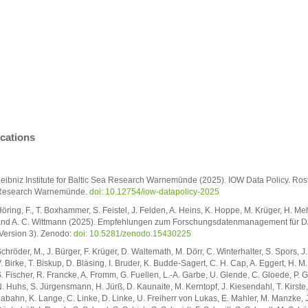
ications
eibniz Institute for Baltic Sea Research Warnemünde (2025). IOW Data Policy. Rostoc
Research Warnemünde.
doi: 10.12754/iow-datapolicy-2025
öring, F., T. Boxhammer, S. Feistel, J. Felden, A. Heins, K. Hoppe, M. Krüger, H. Me
nd A. C. Wittmann (2025). Empfehlungen zum Forschungsdatenmanagement für 
Version 3). Zenodo:
doi: 10.5281/zenodo.15430225
chröder, M., J. Bürger, F. Krüger, D. Waltemath, M. Dörr, C. Winterhalter, S. Spors, J
. Birke, T. Biskup, D. Bläsing, I. Bruder, K. Budde-Sagert, C. H. Cap, A. Eggert, H. M.
. Fischer, R. Francke, A. Fromm, G. Fuellen, L.-A. Garbe, U. Glende, C. Gloede, P. G
. Huhs, S. Jürgensmann, H. Jürß, D. Kaunaite, M. Kerntopf, J. Kiesendahl, T. Kirste, R
abahn, K. Lange, C. Linke, D. Linke, U. Freiherr von Lukas, E. Mahler, M. Manzke, J.