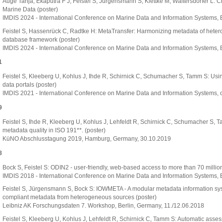
Auge Tanja, Ekaputra F J, Feistel S, Jürgensmann S, Klettke M, Waltersdorfer L: 
Marine Data (poster)
IMDIS 2024 - International Conference on Marine Data and Information Systems,
Feistel S, Hassenrück C, Radtke H: MetaTransfer: Harmonizing metadata of het
database framework (poster)
IMDIS 2024 - International Conference on Marine Data and Information Systems,
1
Feistel S, Kleeberg U, Kohlus J, Ihde R, Schirnick C, Schumacher S, Tamm S: Using 
data portals (poster)
IMDIS 2021 - International Conference on Marine Data and Information Systems, 
9
Feistel S, Ihde R, Kleeberg U, Kohlus J, Lehfeldt R, Schirnick C, Schumacher S,
metadata quality in ISO 191**. (poster)
KüNO Abschlusstagung 2019, Hamburg, Germany, 30.10.2019
8
Bock S, Feistel S: ODIN2 - user-friendly, web-based access to more than 70 milli
IMDIS 2018 - International Conference on Marine Data and Information Systems, 
Feistel S, Jürgensmann S, Bock S: IOWMETA - A modular metadata information syst
compliant metadata from heterogeneous sources (poster)
Leibniz AK Forschungsdaten 7. Workshop, Berlin, Germany, 11./12.06.2018
Feistel S, Kleeberg U, Kohlus J, Lehfeldt R, Schirnick C, Tamm S: Automatic asse