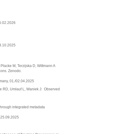
5.02.2026
3.10.2025
 Placke M, Terzijska D, Wittmann A
ions. Zenodo.
many, 01./02.04.2025
ine RD, Umlauf L, Waniek J: Observed
through integrated metadata
.-25.09.2025