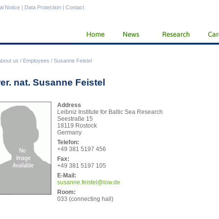
al Notice
|
Data Protection
|
Contact
About us
/
Employees
/
Susanne Feistel
rer. nat. Susanne Feistel
Address
Leibniz Institute for Baltic Sea Research
Seestraße 15
18119 Rostock
Germany
Telefon:
+49 381 5197 456
Fax:
+49 381 5197 105
E-Mail:
susa
nne.feistel@iow.de
Room:
033 (connecting hall)