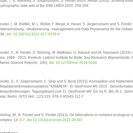
uge, T., E. Manthey, S. Jürgensmann, S. Feistel and A. Heuer (2020). Schema evolut
ydrographic data sets at the IOW. LWDA 2020: 258-269
ruder, I., M. Klettke, M. L. Möller, F. Meyer, A. Heuer, S. Jürgensmann and S. Feist
atenerhebung, -strukturierung, -management und Data Provenance für die Ostse
196,
doi: 10.1007/s13222-017-0259-4
eistel, S., R. Feistel, D. Nehring, W. Matthäus, G. Nausch and M. Naumann (2016). 
ea, 1969 - 2015. Rostock: Leibniz Institute for Baltic Sea Research Warnemünde. 
arine Science Reports ; 100),
doi: 10.12754/msr-2016-0100
eistel, S., S. Jürgensmann, C. Seip and S. Bock (2015). Konzeption und Implemen
etadateninformationssystems "IOWMETA". In: GeoForum MV 2015 : Geoinformation
erausforderungen. Tagungsband zum 11. GeoForum MV. Ed. by R. Bill, M. L. Zehner,
eip. Berlin: GITO Verl.: 123-133, 978-3-95545-112-7
beling, W., R. Feistel and S. Feistel (2013). On bifurcations in complex ecological s
omplex. 14: 2-7,
doi:10.1016/j.ecocom.2012.09.007