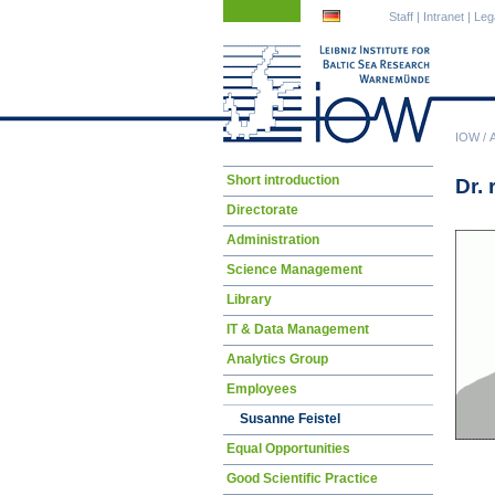
Skip
Skip
Staff
|
Intranet
|
Leg
navigation
navigation
IOW
/
Skip
Short introduction
Dr. 
navigation
Directorate
Administration
Science Management
Library
IT & Data Management
Analytics Group
Employees
Susanne Feistel
Equal Opportunities
Good Scientific Practice