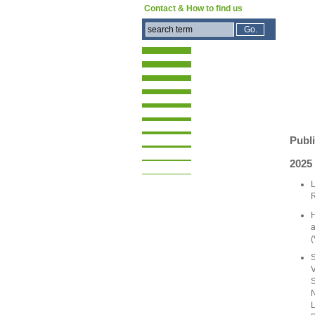
Contact & How to find us
Publ
2025
L
H
a
(
S
V
S
N
L