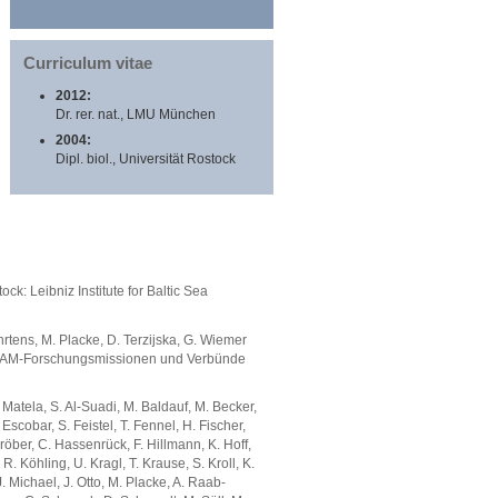
Curriculum vitae
2012:
Dr. rer. nat., LMU München
2004:
Dipl. biol., Universität Rostock
k: Leibniz Institute for Baltic Sea
hrtens, M. Placke, D. Terzijska, G. Wiemer
DAM-Forschungsmissionen und Verbünde
. Matela, S. Al-Suadi, M. Baldauf, M. Becker,
 Escobar, S. Feistel, T. Fennel, H. Fischer,
röber, C. Hassenrück, F. Hillmann, K. Hoff,
. Köhling, U. Kragl, T. Krause, S. Kroll, K.
 Michael, J. Otto, M. Placke, A. Raab-