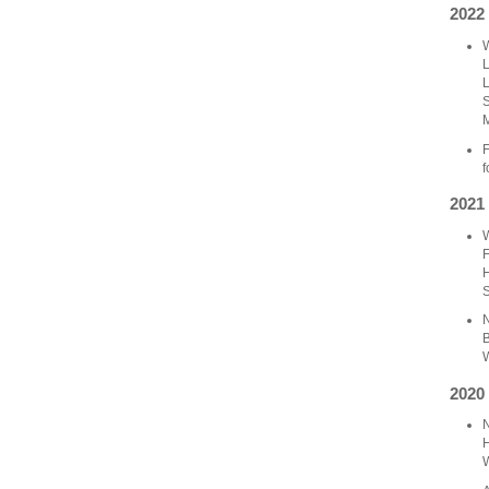
2022
W
L
L
S
M
F
f
2021
W
F
H
S
N
B
W
2020
N
H
W