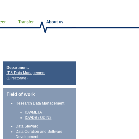
Department:
IT & Data Management
(Directorate)
Field of work
Research Data Management
IOWMETA
IOWDB / ODIN2
Data Steward
Data Curation and Software
Development