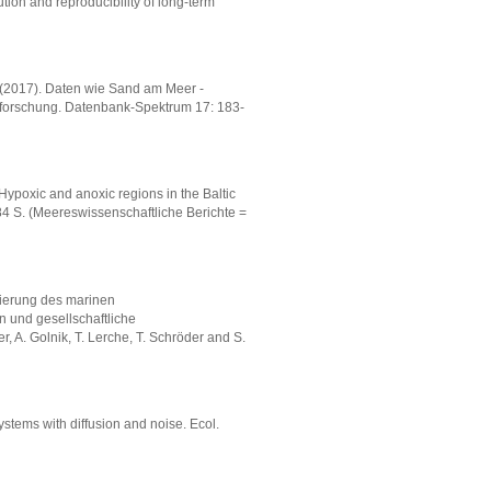
ion and reproducibility of long-term
el (2017). Daten wie Sand am Meer -
eforschung. Datenbank-Spektrum 17: 183-
Hypoxic and anoxic regions in the Baltic
84 S. (Meereswissenschaftliche Berichte =
tierung des marinen
 und gesellschaftliche
 A. Golnik, T. Lerche, T. Schröder and S.
ystems with diffusion and noise. Ecol.