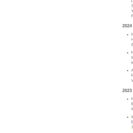
D
S
Y
F
2024
N
H
(
N
W
I
A
P
V
2023
N
B
W
W
E