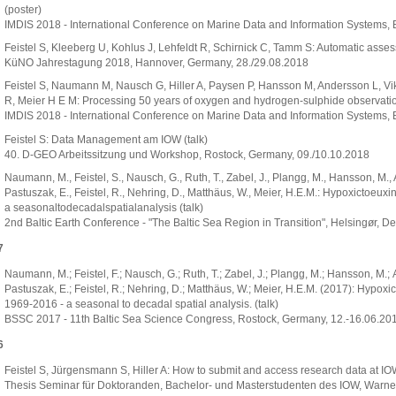
(poster)
IMDIS 2018 - International Conference on Marine Data and Information Systems, 
Feistel S, Kleeberg U, Kohlus J, Lehfeldt R, Schirnick C, Tamm S: Automatic asses
KüNO Jahrestagung 2018, Hannover, Germany, 28./29.08.2018
Feistel S, Naumann M, Nausch G, Hiller A, Paysen P, Hansson M, Andersson L, Vik
R, Meier H E M: Processing 50 years of oxygen and hydrogen-sulphide observations
IMDIS 2018 - International Conference on Marine Data and Information Systems, 
Feistel S: Data Management am IOW (talk)
40. D-GEO Arbeitssitzung und Workshop, Rostock, Germany, 09./10.10.2018
Naumann, M., Feistel, S., Nausch, G., Ruth, T., Zabel, J., Plangg, M., Hansson, M., 
Pastuszak, E., Feistel, R., Nehring, D., Matthäus, W., Meier, H.E.M.: Hypoxictoeux
a seasonaltodecadalspatialanalysis (talk)
2nd Baltic Earth Conference - "The Baltic Sea Region in Transition", Helsingør, 
7
Naumann, M.; Feistel, F.; Nausch, G.; Ruth, T.; Zabel, J.; Plangg, M.; Hansson, M.; 
Pastuszak, E.; Feistel, R.; Nehring, D.; Matthäus, W.; Meier, H.E.M. (2017): Hypoxic
1969-2016 - a seasonal to decadal spatial analysis. (talk)
BSSC 2017 - 11th Baltic Sea Science Congress, Rostock, Germany, 12.-16.06.20
6
Feistel S, Jürgensmann S, Hiller A: How to submit and access research data at IOW
Thesis Seminar für Doktoranden, Bachelor- und Masterstudenten des IOW, Warn