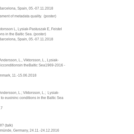
Barcelona, Spain, 05.-07.11.2018
sment of metadata quality. (poster)
torsson L, Lysiak-Pastuszak E, Feistel
 in the Baltic Sea. (poster)
Barcelona, Spain, 05.-07.11.2018
Andersson, L., Viktorsson, L., Lysiak-
inicconditionsin theBaltic Sea1969-2016 -
Denmark, 11.-15.06.2018
Andersson, L.; Viktorsson, L.; Lysiak-
 to euxininc conditions in the Baltic Sea
17
? (talk)
emünde, Germany, 24.11.-24.12.2016