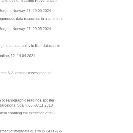
Challenges of Tracking Provenance in
 Bergen, Norway, 27.-29.05.2024
erogeneous data resources in a common
 Bergen, Norway, 27.-29.05.2024
metadata quality to filter datasets in
online, 12.-14.04.2021
 Tamm S: Automatic assessment of
on oceanographic readings. (poster)
Barcelona, Spain, 05.-07.11.2018
em enabling the extraction of ISO-
ssment of metadata quality in ISO 191xx.