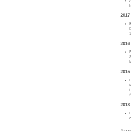
A
h
2017
B
D
2016
F
S
M
2015
F
M
H
S
2013
E
c