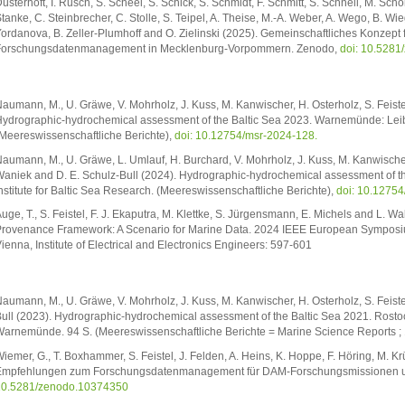
üsterhöft, I. Rusch, S. Scheel, S. Schick, S. Schmidt, F. Schmitt, S. Schnell, M. Sch
tanke, C. Steinbrecher, C. Stolle, S. Teipel, A. Theise, M.-A. Weber, A. Wego, B. W
ordanova, B. Zeller-Plumhoff and O. Zielinski (2025). Gemeinschaftliches Konzept 
orschungsdatenmanagement in Mecklenburg-Vorpommern. Zenodo,
doi: 10.528
aumann, M., U. Gräwe, V. Mohrholz, J. Kuss, M. Kanwischer, H. Osterholz, S. Feiste
ydrographic-hydrochemical assessment of the Baltic Sea 2023. Warnemünde: Leibni
Meereswissenschaftliche Berichte),
doi: 10.12754/msr-2024-128.
aumann, M., U. Gräwe, L. Umlauf, H. Burchard, V. Mohrholz, J. Kuss, M. Kanwischer, H
aniek and D. E. Schulz-Bull (2024). Hydrographic-hydrochemical assessment of t
nstitute for Baltic Sea Research. (Meereswissenschaftliche Berichte),
doi: 10.1275
uge, T., S. Feistel, F. J. Ekaputra, M. Klettke, S. Jürgensmann, E. Michels and L. W
rovenance Framework: A Scenario for Marine Data. 2024 IEEE European Symposi
ienna, Institute of Electrical and Electronics Engineers: 597-601
aumann, M., U. Gräwe, V. Mohrholz, J. Kuss, M. Kanwischer, H. Osterholz, S. Feistel
ull (2023). Hydrographic-hydrochemical assessment of the Baltic Sea 2021. Rostock
arnemünde. 94 S. (Meereswissenschaftliche Berichte = Marine Science Reports ;
iemer, G., T. Boxhammer, S. Feistel, J. Felden, A. Heins, K. Hoppe, F. Höring, M. K
mpfehlungen zum Forschungsdatenmanagement für DAM-Forschungsmissionen un
10.5281/zenodo.10374350