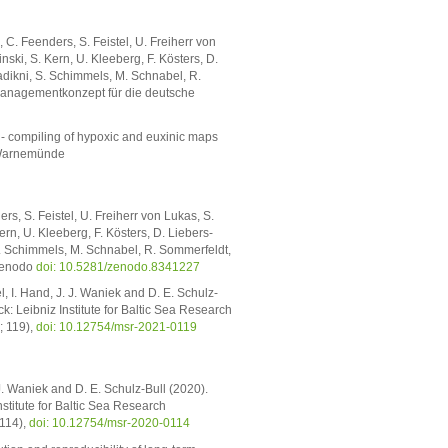
 C. Feenders, S. Feistel, U. Freiherr von
ski, S. Kern, U. Kleeberg, F. Kösters, D.
Sadikni, S. Schimmels, M. Schnabel, R.
managementkonzept für die deutsche
x - compiling of hypoxic and euxinic maps
h Warnemünde
rs, S. Feistel, U. Freiherr von Lukas, S.
rn, U. Kleeberg, F. Kösters, D. Liebers-
 S. Schimmels, M. Schnabel, R. Sommerfeldt,
 Zenodo
doi: 10.5281/zenodo.8341227
, I. Hand, J. J. Waniek and D. E. Schulz-
: Leibniz Institute for Baltic Sea Research
; 119),
doi: 10.12754/msr-2021-0119
J. Waniek and D. E. Schulz-Bull (2020).
titute for Baltic Sea Research
114),
doi: 10.12754/msr-2020-0114