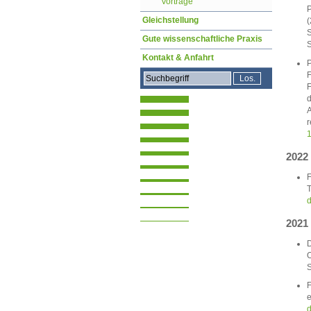
Vorträge
P
Gleichstellung
(
S
Gute wissenschaftliche Praxis
S
Kontakt & Anfahrt
P
F
F
d
A
r
1
2022
F
T
d
2021
D
O
S
F
e
d