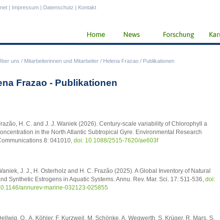
anet
|
Impressum
|
Datenschutz
|
Kontakt
Über uns
/
Mitarbeiterinnen und Mitarbeiter
/
Helena Frazao
/
Publikationen
ena Frazao - Publikationen
razão, H. C. and J. J. Waniek (2026). Century-scale variability of Chlorophyll a
oncentration in the North Atlantic Subtropical Gyre. Environmental Research
ommunications 8: 041010,
doi: 10.1088/2515-7620/ae603f
aniek, J. J., H. Osterholz and H. C. Frazão (2025). A Global Inventory of Natural
nd Synthetic Estrogens in Aquatic Systems. Annu. Rev. Mar. Sci. 17: 511-536,
doi:
0.1146/annurev-marine-032123-025855
ellwig, O., A. Köhler, F. Kurzweil, M. Schönke, A. Wegwerth, S. Krüger, R. Mars, S.