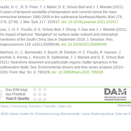
razão, H. C., R. D. Prien, T. J. Müller, D. E. Schulz-Bull and J. J. Waniek (2021).
0 years of temporal variability of temperature and currents below the main
hermocline between 1980-2009 in the subtropical Northeast Atlantic (Kiel 276,
3°N, 22°W). J. Mar. Syst. 217: 103517,
doi: 10.1016/j.jmarsys.2021.103517
uss, J., H. C. Frazão, D. E. Schulz-Bull, Y. Zhong, Y. Gao and J. J. Waniek (2021).
he impact of typhoon “Mangkhut” on surface water nutrient and chlorophyll
nventories of the South China Sea in September 2018. J. Geophys. Res.
iogeosciences 126: e2021JG006546,
doi: 10.1029/2021JG006546
sterholz, H., C. Burmeister, S. Busch, M. Dierken, H. C. Frazão, R. Hansen, J.
eschek, A. Kremp, L. Kreuzer, B. Sadkowiak, J. J. Waniek and D. E. Schulz-Bull
2021). Nearshore dissolved and particulate organic matter dynamics in the
outhwestern Baltic Sea: Environmental drivers and time series analysis (2010–
020). Front. Mar. Sci. 8: 795028,
doi: 10.3389/fmars.2021.795028
Das IOW trägt
das Prädikat
Total E-Quality
Mitarbeit
ion
|
News
|
Forschung
|
Karriere
|
Transfer
|
Über uns
ringen
2026 Leibniz-Institut für Ostseeforschung Warnemünde. Letzte Änderung dieser Seite am 0