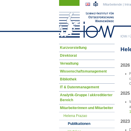
Navigation
Navigation
Mitarbeitende
|
Intr
überspringen
überspringen
IOW
/
Navigation
Kurzvorstellung
Hel
überspringen
Direktorat
Verwaltung
2026
Wissenschaftsmanagement
F
c
Bibliothek
C
IT & Datenmanagement
2025
Analytik-Gruppe / akkreditierter
Bereich
W
a
Mitarbeiterinnen und Mitarbeiter
1
Helena Frazao
2023
Publikationen
D