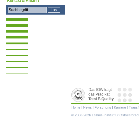
Kontakt & Anfahrt
Das IOW trägt
das Prädikat
Total E-Quality
Navigation
Home
|
News
|
Forschung
|
Karriere
|
Transf
überspringen
© 2008-2026 Leibniz-Institut für Ostseefor