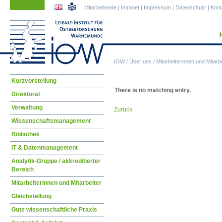
Navigation
Navigation
Mitarbeitende
|
Intranet
|
Impressum
|
Datenschutz
|
Kont
überspringen
überspringen
IOW
/
Über uns
/
Mitarbeiterinnen und Mitarbe
Navigation
Kurzvorstellung
überspringen
There is no matching entry.
Direktorat
Verwaltung
Zurück
Wissenschaftsmanagement
Bibliothek
IT & Datenmanagement
Analytik-Gruppe / akkreditierter
Bereich
Mitarbeiterinnen und Mitarbeiter
Gleichstellung
Gute wissenschaftliche Praxis