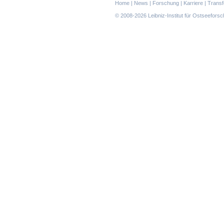
Navigation
Home
|
News
|
Forschung
|
Karriere
|
Transf
überspringen
© 2008-2026 Leibniz-Institut für Ostseefor