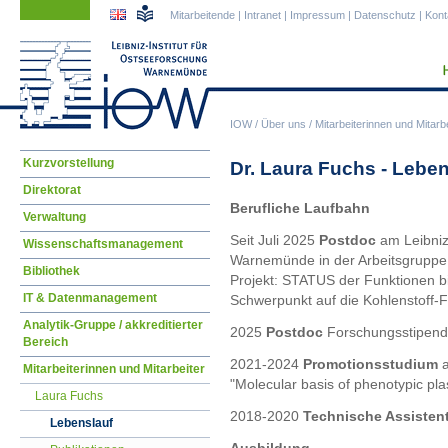
Navigation
Navigation
Mitarbeitende
|
Intranet
|
Impressum
|
Datenschutz
|
Kont
überspringen
überspringen
IOW
/
Über uns
/
Mitarbeiterinnen und Mitarbe
Navigation
Kurzvorstellung
Dr. Laura Fuchs - Leben
überspringen
Direktorat
Berufliche Laufbahn
Verwaltung
Seit Juli 2025
Postdoc
am Leibniz-
Wissenschaftsmanagement
Warnemünde in der Arbeitsgruppe
Bibliothek
Projekt: STATUS der Funktionen bi
IT & Datenmanagement
Schwerpunkt auf die Kohlenstoff-F
Analytik-Gruppe / akkreditierter
2025
Postdoc
Forschungsstipendi
Bereich
2021-2024
Promotionsstudium
Mitarbeiterinnen und Mitarbeiter
"Molecular basis of phenotypic plas
Laura Fuchs
2018-2020
Technische Assisten
Lebenslauf
Ausbildung