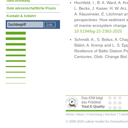
Gleichstellung
Hochfeld, I., B. A. Ward, A. K
L. Becks, J. Kaiser, H. W. Arz,
Gute wissenschaftliche Praxis
A. Klausmeier, E. Litchman an
Kontakt & Anfahrt
perspectives: How sediment a
of marine ecosystem change
10.5194/bg-22-2363-2025
Schmidt, A., S. Bolius, A. Cha
Bálint, A. Kremp and L. S. Epp
Resilience of Baltic Diatom Po
Centuries. Glob. Change Biol
Das IOW trägt
das Prädikat
Total E-Quality
Navigation
Home
|
News
|
Forschung
|
Karriere
|
Transf
überspringen
© 2008-2026 Leibniz-Institut für Ostseefor