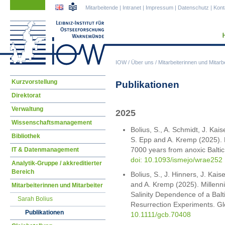
Navigation
Navigation
Mitarbeitende
|
Intranet
|
Impressum
|
Datenschutz
|
Kont
überspringen
überspringen
IOW
/
Über uns
/
Mitarbeiterinnen und Mitarbe
Navigation
Kurzvorstellung
Publikationen
überspringen
Direktorat
Verwaltung
2025
Wissenschaftsmanagement
Bolius, S., A. Schmidt, J. Kais
Bibliothek
S. Epp and A. Kremp (2025). R
7000 years from anoxic Balti
IT & Datenmanagement
doi: 10.1093/ismejo/wrae252
Analytik-Gruppe / akkreditierter
Bereich
Bolius, S., J. Hinners, J. Kais
and A. Kremp (2025). Millenn
Mitarbeiterinnen und Mitarbeiter
Salinity Dependence of a Bal
Sarah Bolius
Resurrection Experiments. Gl
Publikationen
10.1111/gcb.70408