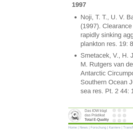
1997
Noji, T. T., U. V.
(1997). Clearance 
rapidly sinking ag
plankton res. 19: 
Smetacek, V., H. 
M. Rutgers van de
Antarctic Circumpo
Southern Ocean J
sea res. Pt. 2 44: 
Das IOW trägt
das Prädikat
Total E-Quality
Navigation
Home
|
News
|
Forschung
|
Karriere
|
Transf
überspringen