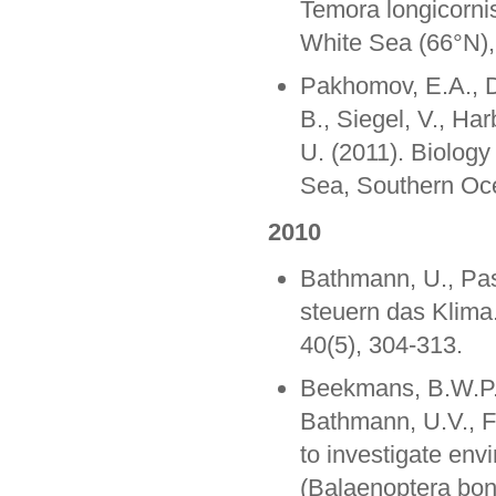
Temora longicorni
White Sea (66°N),
Pakhomov, E.A., Du
B., Siegel, V., Ha
U. (2011). Biology 
Sea, Southern Oce
2010
Bathmann, U., Pa
steuern das Klima
40(5), 304-313.
Beekmans, B.W.P.M
Bathmann, U.V., F
to investigate env
(Balaenoptera bona