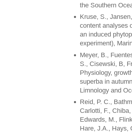
the Southern Ocea
Kruse, S., Jansen,
content analyses 
an induced phytop
experiment), Mari
Meyer, B., Fuentes
S., Cisewski, B, F
Physiology, growth
superba in autumn 
Limnology and Oc
Reid, P. C., Bathma
Carlotti, F., Chiba
Edwards, M., Flink
Hare, J.A., Hays, 