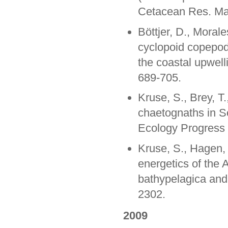
Cetacean Res. Ma
Böttjer, D., Moral
cyclopoid copepod 
the coastal upwell
689-705.
Kruse, S., Brey, T
chaetognaths in S
Ecology Progress 
Kruse, S., Hagen,
energetics of the
bathypelagica and
2302.
2009