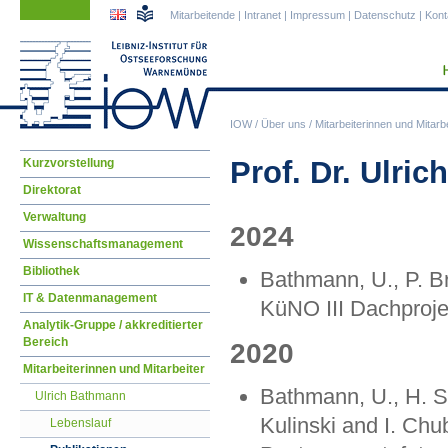
Navigation
Navigation
Mitarbeitende
|
Intranet
|
Impressum
|
Datenschutz
|
Kont
überspringen
überspringen
IOW
/
Über uns
/
Mitarbeiterinnen und Mitarbe
Navigation
Prof. Dr. Ulri
Kurzvorstellung
überspringen
Direktorat
Verwaltung
2024
Wissenschaftsmanagement
Bibliothek
Bathmann, U., P. B
IT & Datenmanagement
KüNO III Dachproje
Analytik-Gruppe / akkreditierter
Bereich
2020
Mitarbeiterinnen und Mitarbeiter
Bathmann, U., H. S
Ulrich Bathmann
Kulinski and I. Chub
Lebenslauf