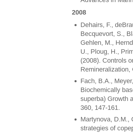
2008
Dehairs, F., deBra
Becquevort, S., Bl
Gehlen, M., Herndl
U., Ploug, H., Prim
(2008). Controls 
Remineralization,
Fach, B.A., Meyer
Biochemically base
superba) Growth a
360, 147-161.
Martynova, D.M., 
strategies of cop