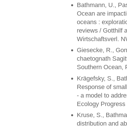
Bathmann, U., Pas
Ocean are impactin
oceans : exploratio
reviews / Gotthilf
Wirtschaftsverl. N
Giesecke, R., Gon
chaetognath Sagitt
Southern Ocean, P
Krägefsky, S., Bat
Response of small
- a model to addr
Ecology Progress 
Kruse, S., Bathma
distribution and a