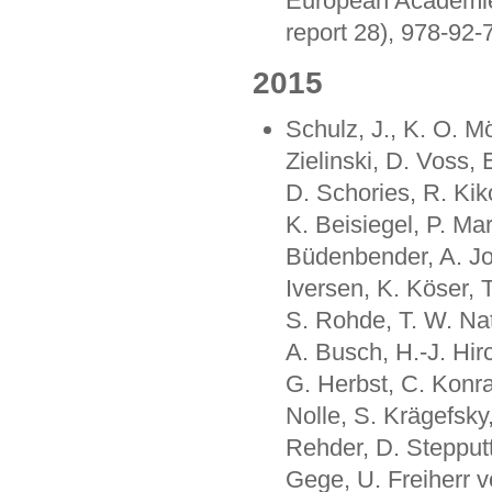
European Academies
report 28), 978-92
2015
Schulz, J., K. O. M
Zielinski, D. Voss, 
D. Schories, R. Kiko
K. Beisiegel, P. Ma
Büdenbender, A. Jor
Iversen, K. Köser, 
S. Rohde, T. W. Nat
A. Busch, H.-J. Hirc
G. Herbst, C. Konra
Nolle, S. Krägefsky,
Rehder, D. Stepputti
Gege, U. Freiherr 