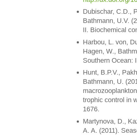
Dubischar, C.D., 
Bathmann, U.V. (2
II. Biochemical co
Harbou, L. von, Du
Hagen, W., Bathma
Southern Ocean: I
Hunt, B.P.V., Pakh
Bathmann, U. (201
macrozooplankton 
trophic control in
1676.
Martynova, D., Ka
A. A. (2011). Sea