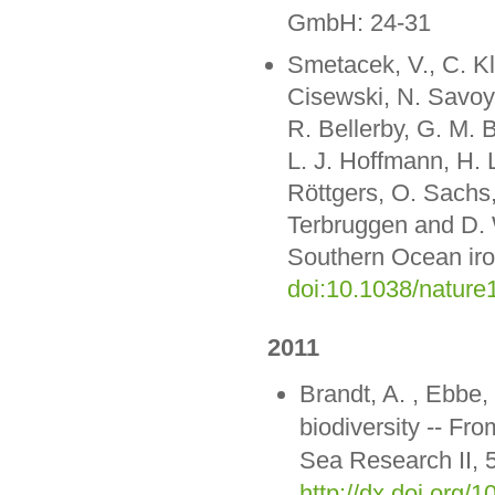
GmbH: 24-31
Smetacek, V., C. Kl
Cisewski, N. Savoye
R. Bellerby, G. M. 
L. J. Hoffmann, H. L
Röttgers, O. Sachs,
Terbruggen and D. 
Southern Ocean iron
doi:10.1038/nature
2011
Brandt, A. , Ebbe
biodiversity -- F
Sea Research II, 
http://dx.doi.org/