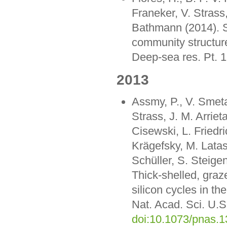
Franeker, V. Strass
Bathmann (2014). Se
community structur
Deep-sea res. Pt. 1
2013
Assmy, P., V. Smeta
Strass, J. M. Arriet
Cisewski, L. Friedr
Krägefsky, M. Latas
Schüller, S. Steig
Thick-shelled, gra
silicon cycles in th
Nat. Acad. Sci. U.
doi:10.1073/pnas.