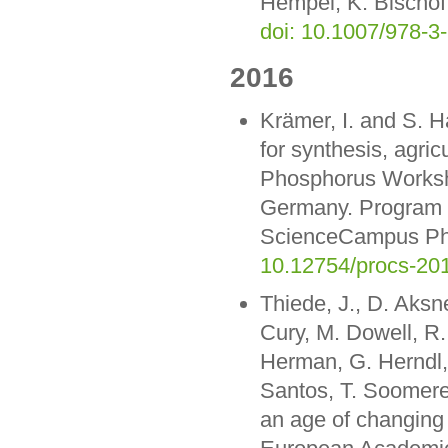
Hempel, K. Bischof 
doi: 10.1007/978-3
2016
Krämer, I. and S. H
for synthesis, agric
Phosphorus Worksh
Germany. Program a
ScienceCampus Pho
10.12754/procs-20
Thiede, J., D. Aksn
Cury, M. Dowell, R.
Herman, G. Herndl, 
Santos, T. Soomere 
an age of changing