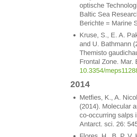
optische Technologi
Baltic Sea Resear
Berichte = Marine 
Kruse, S., E. A. Pa
and U. Bathmann (2
Themisto gaudichaud
Frontal Zone. Mar. 
10.3354/meps1128
2014
Metfies, K., A. Nic
(2014). Molecular an
co-occurring salps 
Antarct. sci. 26: 5
Flores, H., B. P. V.