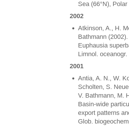
Sea (66°N), Polar 
2002
Atkinson, A., H. 
Bathmann (2002). F
Euphausia superba 
Limnol. oceanogr.
2001
Antia, A. N., W. K
Scholten, S. Neuer
V. Bathmann, M. H
Basin-wide particu
export patterns an
Glob. biogeochem.