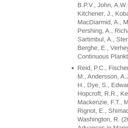
B.P.V., John, A.W.
Kitchener, J., Kob
MacDiarmid, A., Mc
Pershing, A., Rich
Sartimbul, A., Ste
Berghe, E., Verhey
Continuous Plank
Reid, P.C., Fische
M., Andersson, A.J
H., Dye, S., Edwar
Hopcroft, R.R., Ke
Mackenzie, F.T., Ma
Rignot, E., Shimad
Washington, R. (2
Advances in Marin