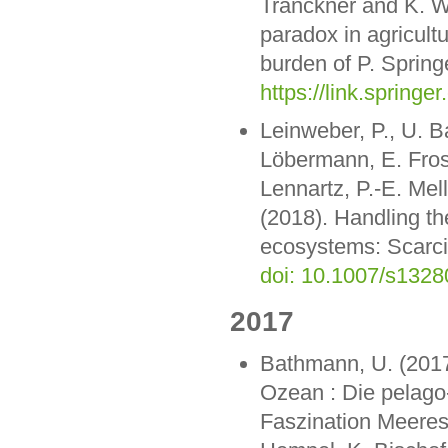
Tränckner and K. W
paradox in agricult
burden of P. Spring
https://link.spring
Leinweber, P., U. B
Löbermann, E. Fross
Lennartz, P.-E. Mel
(2018). Handling th
ecosystems: Scarcit
doi: 10.1007/s1328
2017
Bathmann, U. (201
Ozean : Die pelago
Faszination Meeres