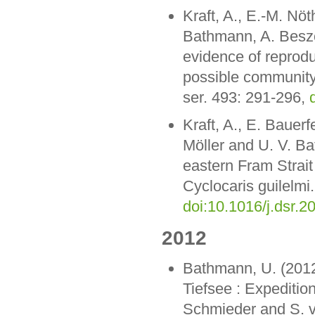
Kraft, A., E.-M. Nöt
Bathmann, A. Beszc
evidence of reprodu
possible community 
ser. 493: 291-296,
Kraft, A., E. Bauer
Möller and U. V. B
eastern Fram Strait 
Cyclocaris guilelmi.
doi:10.1016/j.dsr.2
2012
Bathmann, U. (2012
Tiefsee : Expeditio
Schmieder and S. v