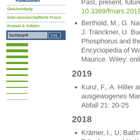
Past, present, futur
Publikationen
Gleichstellung
10.3389/fmars.201
Gute wissenschaftliche Praxis
Berthold, M., G. Na
Kontakt & Anfahrt
J. Tränckner, U. B
Phosphorus and the
Encyclopedia of Wat
Maurice. Wiley: onl
2019
Kunz, F., A. Hiller
ausgewogenes Man
Abfall 21: 20-25
2018
Krämer, I., U. Bath