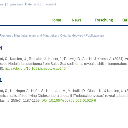
anet
|
Impressum
|
Datenschutz
|
Kontakt
Über uns
/
Mitarbeiterinnen und Mitarbeiter
/
Cynthia Medwed
/
Publikationen
4
d, C.
, Karsten, U., Romahn, J., Kaiser, J., Dellwig, O., Arz, H., & Kremp, A. (2024). A
ected Nodularia spumigena from Baltic Sea sediments reveal a shift in temperature
40.
https://doi.org/10.1093/ismeco/ycae140
1
d, C.
, Holzinger, A., Hofer, S., Hartmann, A., Michalik, D., Glaser, K., & Karsten, U
mical traits of free-living Diplosphaera chodatii (Trebouxiophyceae) reveal adaptat
lasma, 258(6), 1187-1199.
DOI: 10.1007/s00709-021-01620-6