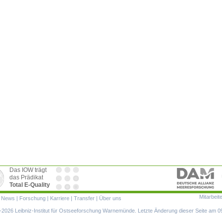
Das IOW trägt
das Prädikat
Total E-Quality
Mitarbeit
ion
|
News
|
Forschung
|
Karriere
|
Transfer
|
Über uns
ringen
2026 Leibniz-Institut für Ostseeforschung Warnemünde. Letzte Änderung dieser Seite am 0