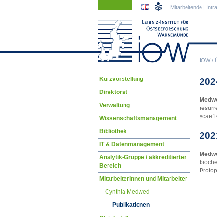
Navigation
Navigation
Mitarbeitende
|
Intr
überspringen
überspringen
IOW
/
Navigation
Kurzvorstellung
202
überspringen
Direktorat
Medwe
Verwaltung
resurr
ycae1
Wissenschaftsmanagement
Bibliothek
202
IT & Datenmanagement
Medwe
Analytik-Gruppe / akkreditierter
bioche
Bereich
Protop
Mitarbeiterinnen und Mitarbeiter
Cynthia Medwed
Publikationen