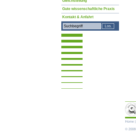
Gleichstellung
Gute wissenschaftliche Praxis
Kontakt & Anfahrt
Navigat
Home
übersp
© 2008-