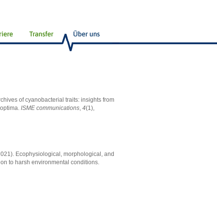
rchives of cyanobacterial traits: insights from
 optima.
ISME communications
,
4
(1),
. (2021). Ecophysiological, morphological, and
ion to harsh environmental conditions.