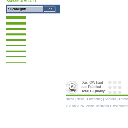
Kontakt & Anfahrt
Das IOW trägt
das Prädikat
Total E-Quality
Navigation
Home
|
News
|
Forschung
|
Karriere
|
Transf
überspringen
© 2008-2026 Leibniz-Institut für Ostseefor