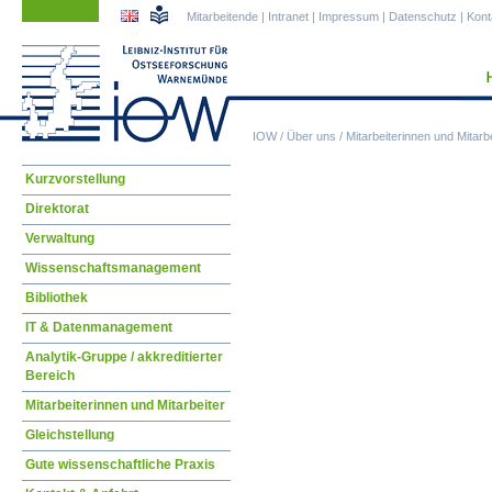
Navigation
Navigation
Mitarbeitende
|
Intranet
|
Impressum
|
Datenschutz
|
Kont
überspringen
überspringen
IOW
/
Über uns
/
Mitarbeiterinnen und Mitarbe
Navigation
Kurzvorstellung
überspringen
Direktorat
Verwaltung
Wissenschaftsmanagement
Bibliothek
IT & Datenmanagement
Analytik-Gruppe / akkreditierter
Bereich
Mitarbeiterinnen und Mitarbeiter
Gleichstellung
Gute wissenschaftliche Praxis