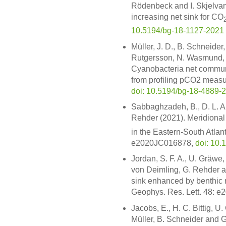
Rödenbeck and I. Skjelvan
increasing net sink for CO
10.5194/bg-18-1127-2021
Müller, J. D., B. Schneider,
Rutgersson, N. Wasmund, 
Cyanobacteria net communit
from profiling pCO2 meas
doi: 10.5194/bg-18-4889-
Sabbaghzadeh, B., D. L. Ar
Rehder (2021). Meridional a
in the Eastern-South Atlan
e2020JC016878,
doi: 10
Jordan, S. F. A., U. Gräwe,
von Deimling, G. Rehder 
sink enhanced by benthic 
Geophys. Res. Lett. 48: 
Jacobs, E., H. C. Bittig, U
Müller, B. Schneider and 