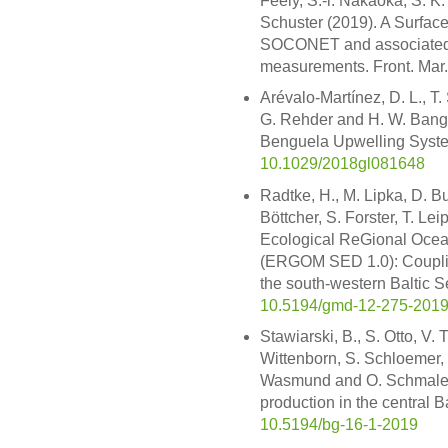
Feely, S.-i. Nakaoka, S. K.
Schuster (2019). A Surfa
SOCONET and associated
measurements. Front. Mar. 
Arévalo-Martínez, D. L., T. 
G. Rehder and H. W. Bang
Benguela Upwelling Syste
10.1029/2018gl081648
Radtke, H., M. Lipka, D. Bu
Böttcher, S. Forster, T. L
Ecological ReGional Ocean
(ERGOM SED 1.0): Couplin
the south-western Baltic 
10.5194/gmd-12-275-201
Stawiarski, B., S. Otto, V. 
Wittenborn, S. Schloemer,
Wasmund and O. Schmale (
production in the central 
10.5194/bg-16-1-2019