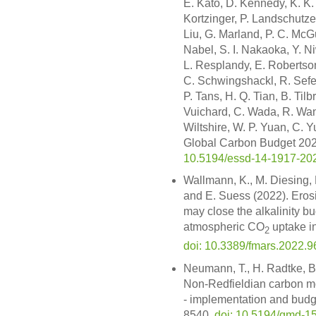
E. Kato, D. Kennedy, K. K. 
Kortzinger, P. Landschutzer,
Liu, G. Marland, P. C. McGu
Nabel, S. I. Nakaoka, Y. Ni
L. Resplandy, E. Robertso
C. Schwingshackl, R. Sefer
P. Tans, H. Q. Tian, B. Tilb
Vuichard, C. Wada, R. Wanni
Wiltshire, W. P. Yuan, C. Y
Global Carbon Budget 2021
10.5194/essd-14-1917-20
Wallmann, K., M. Diesing, 
and E. Suess (2022). Eros
may close the alkalinity b
atmospheric CO
uptake in
2
doi: 10.3389/fmars.2022.
Neumann, T., H. Radtke, B
Non-Redfieldian carbon mo
- implementation and budg
8540,
doi: 10.5194/gmd-1