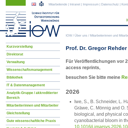
Navigation
Navigation
Mitarbeitende
|
Intranet
|
Impressum
|
Datenschutz
|
Kont
überspringen
überspringen
IOW
/
Über uns
/
Mitarbeiterinnen und Mitarbe
Navigation
Kurzvorstellung
Prof. Dr. Gregor Rehder
überspringen
Direktorat
Für Veröffentlichungen vor 2
Verwaltung
access reprints,
Wissenschaftsmanagement
besuchen Sie bitte meine
Re
Bibliothek
IT & Datenmanagement
2026
Analytik-Gruppe / akkreditierter
Bereich
Iwe, S., B. Schneider, L. H
Mitarbeiterinnen und Mitarbeiter
Gräwe, C. Mönnig and O. 
Gleichstellung
biological, and physical co
cyanobacterial bloom in th
Gute wissenschaftliche Praxis
10.1016/j.jmarsys.2026.1