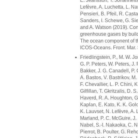
E. Jeansson, T. Johannessen
Lefèvre, A. Luchetta, L. Na
Pensieri, B. Pfeil, R. Cas
Sanders, I. Schewe, G. Sie
and A. Watson (2019). Cons
greenhouse gases by buildi
The ocean component of t
ICOS-Oceans. Front. Mar. 
Friedlingstein, P., M. W. J
G. P. Peters, W. Peters, J.
Bakker, J. G. Canadell, P. 
A. Bastos, V. Bastrikov, M
F. Chevallier, L. P. Chini, K
Gilfillan, T. Gkritzalis, D. 
Haverd, R. A. Houghton, G. H
Kaplan, E. Kato, K. K. Gold
K. Lauvset, N. Lefèvre, A. 
Marland, P. C. McGuire, J. 
Nabel, S.-I. Nakaoka, C. Ne
Pierrot, B. Poulter, G. Reh