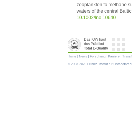
zooplankton to methane su
waters of the central Balt
10.1002/lno.10640
Das IOW trägt
das Prädikat
Total E-Quality
Navigation
Home
|
News
|
Forschung
|
Karriere
|
Transf
überspringen
© 2008-2026 Leibniz-Institut für Ostseefor