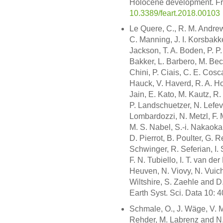
Holocene development. Fro
10.3389/feart.2018.00103
Le Quere, C., R. M. Andrew,
C. Manning, J. I. Korsbakke
Jackson, T. A. Boden, P. P.
Bakker, L. Barbero, M. Becke
Chini, P. Ciais, C. E. Cosca,
Hauck, V. Haverd, R. A. Hou
Jain, E. Kato, M. Kautz, R.
P. Landschuetzer, N. Lefevr
Lombardozzi, N. Metzl, F. M
M. S. Nabel, S.-i. Nakaoka, 
D. Pierrot, B. Poulter, G. 
Schwinger, R. Seferian, I. 
F. N. Tubiello, I. T. van de
Heuven, N. Viovy, N. Vuicha
Wiltshire, S. Zaehle and 
Earth Syst. Sci. Data 10: 
Schmale, O., J. Wäge, V. 
Rehder, M. Labrenz and N. 