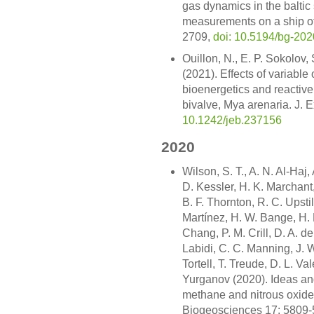
gas dynamics in the baltic
measurements on a ship of
2709,
doi: 10.5194/bg-20
Ouillon, N., E. P. Sokolov,
(2021). Effects of variabl
bioenergetics and reactiv
bivalve, Mya arenaria. J. 
10.1242/jeb.237156
2020
Wilson, S. T., A. N. Al-Haj,
D. Kessler, H. K. Marchant
B. F. Thornton, R. C. Upsti
Martínez, H. W. Bange, H. 
Chang, P. M. Crill, D. A. de
Labidi, C. C. Manning, J. 
Tortell, T. Treude, D. L. Va
Yurganov (2020). Ideas and
methane and nitrous oxide
Biogeosciences 17: 5809