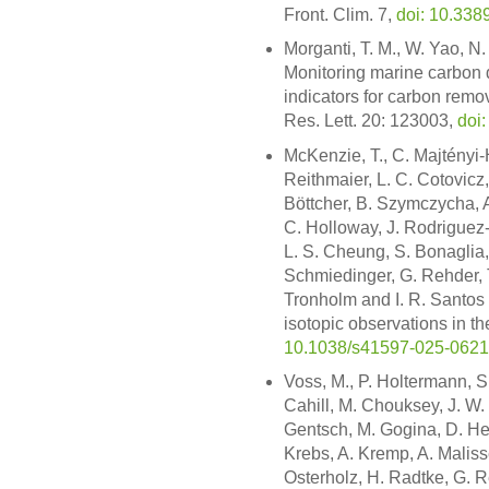
Front. Clim. 7,
doi: 10.338
Morganti, T. M., W. Yao, N
Monitoring marine carbon d
indicators for carbon remo
Res. Lett. 20: 123003,
doi
McKenzie, T., C. Majtényi-H
Reithmaier, L. C. Cotovicz,
Böttcher, B. Szymczycha, A.
C. Holloway, J. Rodriguez-
L. S. Cheung, S. Bonaglia, T
Schmiedinger, G. Rehder, T.
Tronholm and I. R. Santos
isotopic observations in t
10.1038/s41597-025-0621
Voss, M., P. Holtermann, S
Cahill, M. Chouksey, J. W. 
Gentsch, M. Gogina, D. He
Krebs, A. Kremp, A. Malisse
Osterholz, H. Radtke, G. 