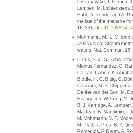
Dissanayake, T. Glauch, K.-
Lampert, M. Lichtenstern, 
Pühl, G. Rehder and A. Roi
the fate of the methane f
16: 351,
doi: 10.1038/s41
Mohrmann, M., L. C. Biddle
(2025). Nord Stream metha
waters. Nat. Commun. 16:
Harris, S. J., S. Schwietzk
Meixus Fernandez, C. Randle
Calcan, I. Aben, K. Abraha
Biddle, H. C. Bittig, C. Bö
Cassiani, M. P. Chipperfie
Denier van der Gon, M. Do
Evangeliou, W. Feng, M. Ji
B. J. Kerridge, A. Lampert, 
Maclean, B. Mamtimin, J. M
M. Mohrmann, D. P. Moore, R
M. Platt, R. Préa, B. Y. Qu
Remedios, F. Reum, A. Roi