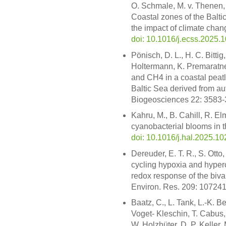
O. Schmale, M. v. Thenen, 
Coastal zones of the Balti
the impact of climate chan
doi: 10.1016/j.ecss.2025.
Pönisch, D. L., H. C. Bittig
Holtermann, K. Premaratne
and CH4 in a coastal peatl
Baltic Sea derived from a
Biogeosciences 22: 3583
Kahru, M., B. Cahill, R. E
cyanobacterial blooms in 
doi: 10.1016/j.hal.2025.1
Dereuder, E. T. R., S. Otto
cycling hypoxia and hyperc
redox response of the biva
Environ. Res. 209: 10724
Baatz, C., L. Tank, L.-K. B
Voget- Kleschin, T. Cabus,
W. Holzhüter, D. P. Keller