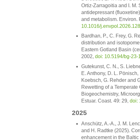
Ortiz-Zarragoitia and I. M
antidepressant (fluoxetine
and metabolism. Environ. 
10.1016/j.envpol.2026.12
Bardhan, P., C. Frey, G. 
distribution and isotopomer
Eastern Gotland Basin (ce
2002,
doi: 10.5194/bg-23
Gutekunst, C. N., S. Liebne
E. Anthony, D. L. Pönisch, 
Koebsch, G. Rehder and G.
Rewetting of a Temperate 
Biogeochemistry, Microor
Estuar. Coast. 49: 29,
doi:
2025
Anschütz, A.-A., J. M. Len
and H. Radtke (2025). Corr
enhancement in the Baltic 