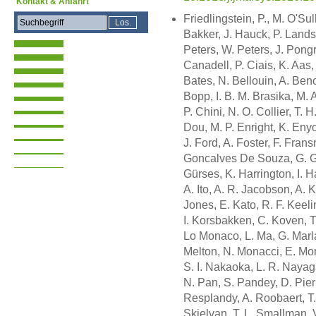
Kontakt & Anfahrt
Friedlingstein, P., M. O'Su
Bakker, J. Hauck, P. Landsch
Peters, W. Peters, J. Pongr
Canadell, P. Ciais, K. Aas, 
Bates, N. Bellouin, A. Benoi
Bopp, I. B. M. Brasika, M. 
P. Chini, N. O. Collier, T.
Dou, M. P. Enright, K. Enyo
J. Ford, A. Foster, F. Frans
Goncalves De Souza, G. Gra
Gürses, K. Harrington, I. Har
A. Ito, A. R. Jacobson, A. K.
Jones, E. Kato, R. F. Keeli
I. Korsbakken, C. Koven, T. 
Lo Monaco, L. Ma, G. Marla
Melton, N. Monacci, E. Moni
S. I. Nakaoka, L. R. Nayag
N. Pan, S. Pandey, D. Pierr
Resplandy, A. Roobaert, T.
Skjelvan, T. L. Smallman, 