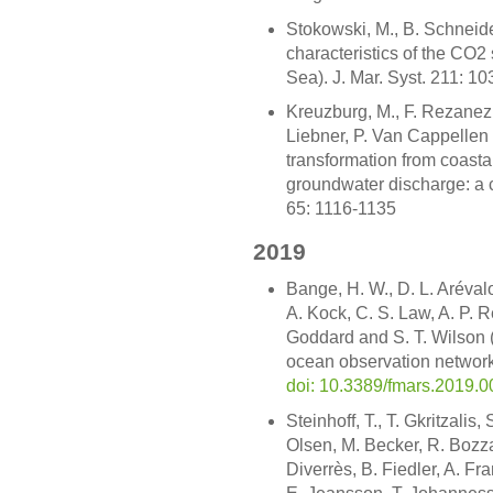
Stokowski, M., B. Schneide
characteristics of the CO2 
Sea). J. Mar. Syst. 211: 1
Kreuzburg, M., F. Rezanezh
Liebner, P. Van Cappellen
transformation from coasta
groundwater discharge: a 
65: 1116-1135
2019
Bange, H. W., D. L. Arévalo
A. Kock, C. S. Law, A. P. Re
Goddard and S. T. Wilson 
ocean observation network f
doi: 10.3389/fmars.2019.
Steinhoff, T., T. Gkritzalis
Olsen, M. Becker, R. Bozzan
Diverrès, B. Fiedler, A. F