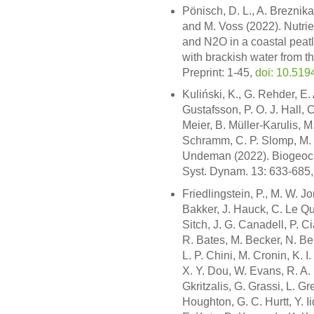
Pönisch, D. L., A. Breznika
and M. Voss (2022). Nutri
and N2O in a coastal peatl
with brackish water from t
Preprint: 1-45,
doi: 10.519
Kuliński, K., G. Rehder, E.
Gustafsson, P. O. J. Hall, 
Meier, B. Müller-Karulis, 
Schramm, C. P. Slomp, M. 
Undeman (2022). Biogeoche
Syst. Dynam. 13: 633-685
Friedlingstein, P., M. W. J
Bakker, J. Hauck, C. Le Que
Sitch, J. G. Canadell, P. Ci
R. Bates, M. Becker, N. Bell
L. P. Chini, M. Cronin, K. 
X. Y. Dou, W. Evans, R. A. F
Gkritzalis, G. Grassi, L. Gr
Houghton, G. C. Hurtt, Y. Iid