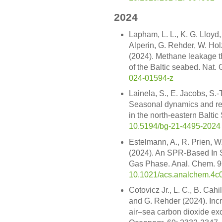
2024
Lapham, L. L., K. G. Lloyd,
Alperin, G. Rehder, W. Ho
(2024). Methane leakage t
of the Baltic seabed. Nat.
024-01594-z
Lainela, S., E. Jacobs, S.-
Seasonal dynamics and reg
in the north-eastern Balt
10.5194/bg-21-4495-2024
Estelmann, A., R. Prien, W
(2024). An SPR-Based In 
Gas Phase. Anal. Chem. 
10.1021/acs.analchem.4c
Cotovicz Jr., L. C., B. Cah
and G. Rehder (2024). Incr
air–sea carbon dioxide exc