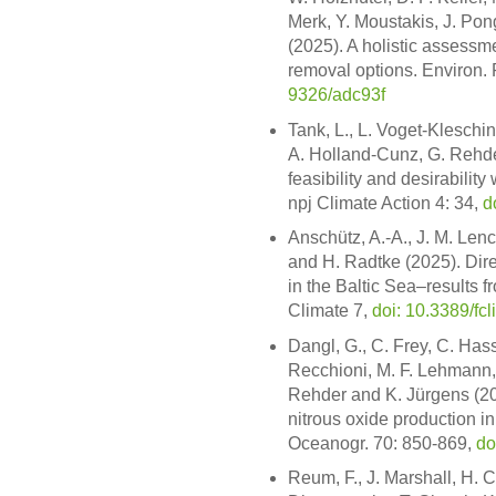
Merk, Y. Moustakis, J. Po
(2025). A holistic assessm
removal options. Environ. 
9326/adc93f
Tank, L., L. Voget-Kleschi
A. Holland-Cunz, G. Rehde
feasibility and desirabili
npj Climate Action 4: 34,
d
Anschütz, A.-A., J. M. Len
and H. Radtke (2025). Dire
in the Baltic Sea–results f
Climate 7,
doi: 10.3389/fc
Dangl, G., C. Frey, C. Ha
Recchioni, M. F. Lehmann, 
Rehder and K. Jürgens (20
nitrous oxide production 
Oceanogr. 70: 850-869,
do
Reum, F., J. Marshall, H. C.