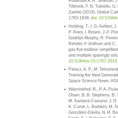
Rödenbeck, R. Séférian, J.
Tilbrook, F. N. Tubiello, G.
Zaehle (2019). Global Car
1783-1838,
doi: 10.5194/
Holding, T., I. G. Ashton, J
P. Rees, I. Brown, J.-F. Pi
Goddijn-Murphy, R. Pereira
Rehder, F. Ardhuin and C.
gas flux toolbox: simplifie
and multiple sparingly so
10.5194/os-15-1707-2019
Palacz, A. P., M. Telszewsk
Training the Next Generat
Space Science News. AG
Wanninkhof, R., P. A. Picke
Olsen, B. B. Stephens, B. T
M. Santana-Casiano, J. D. 
K. Currie, L. Barbero, M. 
González-Dávila, N. R. Bat