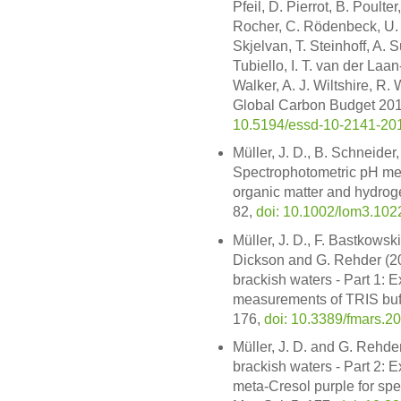
Pfeil, D. Pierrot, B. Poult
Rocher, C. Rödenbeck, U. S
Skjelvan, T. Steinhoff, A. Su
Tubiello, I. T. van der Laan
Walker, A. J. Wiltshire, R.
Global Carbon Budget 2018
10.5194/essd-10-2141-20
Müller, J. D., B. Schneide
Spectrophotometric pH mea
organic matter and hydroge
82,
doi: 10.1002/lom3.102
Müller, J. D., F. Bastkowski
Dickson and G. Rehder (20
brackish waters - Part 1: 
measurements of TRIS buffer
176,
doi: 10.3389/fmars.2
Müller, J. D. and G. Rehd
brackish waters - Part 2: E
meta-Cresol purple for sp