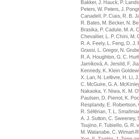
Bakker, J. Hauck, P. Landsc
Peters, W. Peters, J. Pongr
Canadell, P. Ciais, R. B. J
R. Bates, M. Becker, N. Bel
Brasika, P. Cadule, M. A. 
Chevallier, L. P. Chini, M.
R. A. Feely, L. Feng, D. J. 
Grassi, L. Gregor, N. Grube
R. A. Houghton, G. C. Hurtt,
Jarníková, A. Jersild, F. Jia
Kennedy, K. Klein Goldewijk
X. Lan, N. Lefèvre, H. Li, J
C. McGuire, G. A. McKinley,
Nakaoka, Y. Niwa, K. M. O'
Paulsen, D. Pierrot, K. Poc
Resplandy, E. Robertson, 
R. Séférian, T. L. Smallma
A. J. Sutton, C. Sweeney, S
Tsujino, F. Tubiello, G. R.
M. Watanabe, C. Wimart-R
Yue, S. Zaehle, J. Zeng a