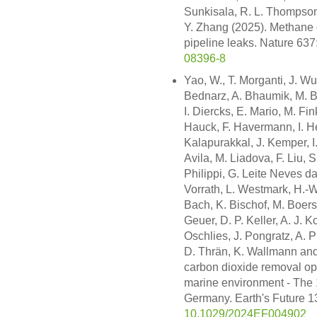
Sunkisala, R. L. Thompson,
Y. Zhang (2025). Methane
pipeline leaks. Nature 63
08396-8
Yao, W., T. Morganti, J. Wu
Bednarz, A. Bhaumik, M. Bo
I. Diercks, E. Mario, M. Fi
Hauck, F. Havermann, I. Hel
Kalapurakkal, J. Kemper, I
Avila, M. Liadova, F. Liu,
Philippi, G. Leite Neves d
Vorrath, L. Westmark, H.-W
Bach, K. Bischof, M. Boer
Geuer, D. P. Keller, A. J. 
Oschlies, J. Pongratz, A. 
D. Thrän, K. Wallmann and 
carbon dioxide removal opt
marine environment - The 
Germany. Earth's Future 
10.1029/2024EF004902