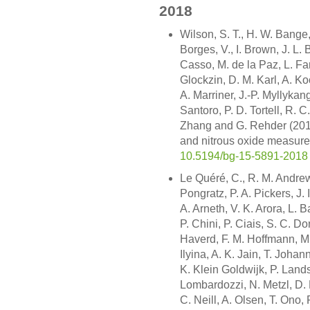
2018
Wilson, S. T., H. W. Bange,
Borges, V., I. Brown, J. L. 
Casso, M. de la Paz, L. Far
Glockzin, D. M. Karl, A. Ko
A. Marriner, J.-P. Myllykan
Santoro, P. D. Tortell, R. 
Zhang and G. Rehder (201
and nitrous oxide measur
10.5194/bg-15-5891-2018
Le Quéré, C., R. M. Andrew,
Pongratz, P. A. Pickers, J.
A. Arneth, V. K. Arora, L. B
P. Chini, P. Ciais, S. C. Don
Haverd, F. M. Hoffmann, M.
Ilyina, A. K. Jain, T. Joha
K. Klein Goldwijk, P. Lands
Lombardozzi, N. Metzl, D. 
C. Neill, A. Olsen, T. Ono, 