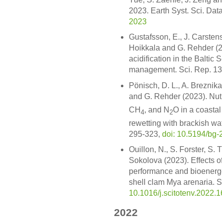
2023. Earth Syst. Sci. Da
2023
Gustafsson, E., J. Carsten
Hoikkala and G. Rehder (
acidification in the Baltic 
management. Sci. Rep. 13
Pönisch, D. L., A. Breznika
and G. Rehder (2023). Nut
CH
, and N
O in a coastal
4
2
rewetting with brackish wa
295-323,
doi: 10.5194/bg
Ouillon, N., S. Forster, S. 
Sokolova (2023). Effects o
performance and bioenerget
shell clam Mya arenaria. S
10.1016/j.scitotenv.2022.
2022