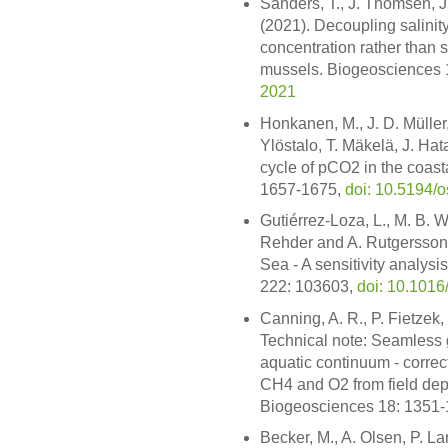
Sanders, T., J. Thomsen, J
(2021). Decoupling salinit
concentration rather than sa
mussels. Biogeosciences 
2021
Honkanen, M., J. D. Müller,
Ylöstalo, T. Mäkelä, J. Ha
cycle of pCO2 in the coasta
1657-1675,
doi: 10.5194/
Gutiérrez-Loza, L., M. B. Wa
Rehder and A. Rutgersson 
Sea - A sensitivity analysis
222: 103603,
doi: 10.1016
Canning, A. R., P. Fietzek
Technical note: Seamless
aquatic continuum - correc
CH4 and O2 from field dep
Biogeosciences 18: 1351
Becker, M., A. Olsen, P. L