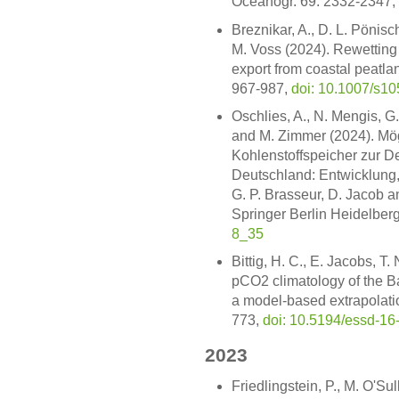
Oceanogr. 69: 2332-2347,
Breznikar, A., D. L. Pönis
M. Voss (2024). Rewetting 
export from coastal peatla
967-987,
doi: 10.1007/s1
Oschlies, A., N. Mengis, G
and M. Zimmer (2024). Mög
Kohlenstoffspeicher zur D
Deutschland: Entwicklung,
G. P. Brasseur, D. Jacob a
Springer Berlin Heidelber
8_35
Bittig, H. C., E. Jacobs, 
pCO2 climatology of the B
a model-based extrapolatio
773,
doi: 10.5194/essd-16
2023
Friedlingstein, P., M. O'Su