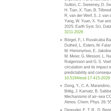
Sutton, C. Sweeney, D. Sw
H. Tian, X. Tian, B. Tilbroo
R. van der Werf, S. J. van 
Yang, W. Yuan, X. Yue and
2025. Earth Syst. Sci. Da
3211-2026
Börgel, F., I. Ruvalcaba Bar
Dutheil, L. Esters, M. Fala
M. Hieronymus, E. Jakobson,
M. Meier, G. Messori, L. N
Rutgersson and G. S. Voel
circulation and its impact o
predictability and conseq
10.5194/esd-17-415-2026
Dong, Y., C. A. Marandino,
Bittig, J. Karnatz, B. Sab
Mechanisms of air–sea CO2
Atmos. Chem. Phys. 26: 
Dereuder, E. T. R., D. Beni