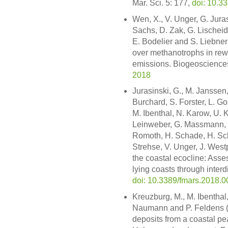
Mar. Sci. 5: 177,
doi: 10.3
Wen, X., V. Unger, G. Juras
Sachs, D. Zak, G. Lischeid,
E. Bodelier and S. Liebne
over methanotrophs in rew
emissions. Biogeoscience
2018
Jurasinski, G., M. Janssen,
Burchard, S. Forster, L. Go
M. Ibenthal, N. Karow, U. 
Leinweber, G. Massmann, T
Romoth, H. Schade, H. Schu
Strehse, V. Unger, J. Wes
the coastal ecocline: Asses
lying coasts through interdi
doi: 10.3389/fmars.2018.
Kreuzburg, M., M. Ibenthal
Naumann and P. Feldens (2
deposits from a coastal pea