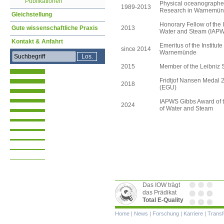
Publikationen
Physical oceanographer a
1989-2013
Research in Warnemü
Gleichstellung
Honorary Fellow of the I
Gute wissenschaftliche Praxis
2013
Water and Steam (IAP
Kontakt & Anfahrt
Emeritus of the Institut
since 2014
Warnemünde
2015
Member of the Leibniz S
Fridtjof Nansen Medal 
2018
(EGU)
IAPWS Gibbs Award of th
2024
of Water and Steam
Das IOW trägt
das Prädikat
Total E-Quality
Navigation
Home
|
News
|
Forschung
|
Karriere
|
Transf
überspringen