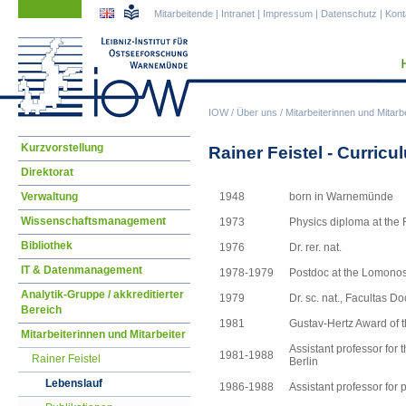
Navigation
Navigation
Mitarbeitende
|
Intranet
|
Impressum
|
Datenschutz
|
Kont
überspringen
überspringen
IOW
/
Über uns
/
Mitarbeiterinnen und Mitarbe
Navigation
Kurzvorstellung
Rainer Feistel - Curricu
überspringen
Direktorat
Verwaltung
1948
born in Warnemünde
Wissenschaftsmanagement
1973
Physics diploma at the 
Bibliothek
1976
Dr. rer. nat.
IT & Datenmanagement
1978-1979
Postdoc at the Lomono
Analytik-Gruppe / akkreditierter
1979
Dr. sc. nat., Facultas D
Bereich
1981
Gustav-Hertz Award of t
Mitarbeiterinnen und Mitarbeiter
Assistant professor for 
1981-1988
Rainer Feistel
Berlin
Lebenslauf
1986-1988
Assistant professor for 